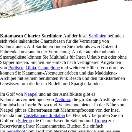
Katamaran Charter Sardinien
: Auf der Insel
Sardinien
befinden
sich viele italienische Charterbasen für die Vermietung von
Katamaranen. Auf Sardinien finden Sie mehr als zwei Dutzend
Fahrtenkatamarane in der Vermietung. An der atemberaubenden
Smaragdküste können Sie Multihulls für Ihren Urlaub mit oder ohne
Skipper mieten. Suchen Sie einfach nach verfügbaren Angeboten
von
Portisco
,
Olbia
,
Cannigione
und weiteren Häfen. Von dort aus
können Sie Katamaran-Abenteuer erleben und das Maddalena-
Archipel mit seinem berühmten Pink Beach und den türkisfarbenen
Gewässern um die Inseln Budelli und Spargi erkunden.
Im Golf von
Neapel
und an der Amalfiküste gibt es
Katamaranvermietungen von
Nettuno
, die großartige Ausflüge zu den
Pontinischen Inseln Ponza und Ventotenne bieten. In der Nähe von
Neapel gibt es Charterbasen mit Mehrrumpfbooten von der Insel
Procida und
Castellamare di Stabia
bei Neapel. Überprüfen Sie im
Golf von
Salerno
die Charterbasen in Salerno und
Tropea
zur
Reservierung Ihrer Katamaranreise. Buchen Sie einfach
Ihr
Segelboot
vom Golf von Neapel oder Salerno, wenn Sie eine