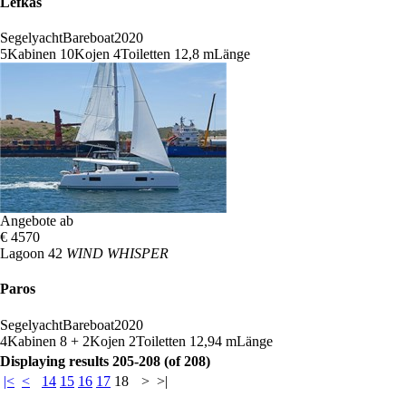
Lefkas
Segelyacht
Bareboat
2020
5
Kabinen
10
Kojen
4
Toiletten
12,8 m
Länge
Angebote ab
€ 4570
Lagoon 42
WIND WHISPER
Paros
Segelyacht
Bareboat
2020
4
Kabinen
8 + 2
Kojen
2
Toiletten
12,94 m
Länge
Displaying results 205-208 (of 208)
|<
<
14
15
16
17
18
>
>|