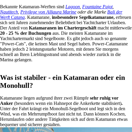
Bekannte Katamaran-Werften sind
Lagoon
,
Fountaine Pajot
,
Nautitech
,
Privilege von Alliaura Marine
oder die Marke
Bali der
Werft Catana
. Katamarane,
insbesondere Segelkatamarane,
erfreuen
sich seit Jahren zunehmender Beliebtheit bei Yachtcharter Urlauben.
Der Anteil von
Katamaranen im Chartergeschäft
macht mittlerweile
20 - 25 % der Buchungen
aus. Die meisten Katamarane im
Yachtchartermarkt sind Segelboote. Es gibt jedoch auch so genannte
"Power-Cats", die keinen Mast und Segel haben. Power-Catamarane
haben jedoch 2 leistungsstarke Motoren, mit denen Sie morgens
schnell an Ihren Lieblingsstrand und abends wieder zurück in die
Marina gelangen.
Was ist stabiler - ein Katamaran oder ein
Monohull?
Katamarane liegen aufgrund ihrer zwei Rümpfe
sehr ruhig vor
Anker
(besonders wenn ein Hahnepot die Ankerkette stabilisiert)
.
Unter der Fahrt krängt ein Monohull-Segelboot und legt sich in den
Wind, was ein Mehrrumpfboot fast nicht tut. Dann können Kochen,
Herumlaufen oder andere Tätigkeiten sich auf dem Katamaran etwas
bequemer und sicherer gestalten.