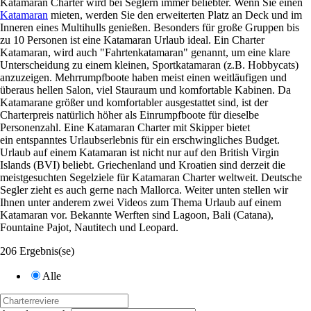
Katamaran Charter wird bei Seglern immer beliebter. Wenn Sie einen
Katamaran
mieten, werden Sie den erweiterten Platz an Deck und im
Inneren eines Multihulls genießen. Besonders für große Gruppen bis
zu 10 Personen ist eine Katamaran Urlaub ideal. Ein Charter
Katamaran, wird auch "Fahrtenkatamaran" genannt, um eine klare
Unterscheidung zu einem kleinen, Sportkatamaran (z.B. Hobbycats)
anzuzeigen. Mehrrumpfboote haben meist einen weitläufigen und
überaus hellen Salon, viel Stauraum und komfortable Kabinen. Da
Katamarane größer und komfortabler ausgestattet sind, ist der
Charterpreis natürlich höher als Einrumpfboote für dieselbe
Personenzahl. Eine Katamaran Charter mit Skipper bietet
ein entspanntes Urlaubserlebnis für ein erschwingliches Budget.
Urlaub auf einem Katamaran ist nicht nur auf den British Virgin
Islands (BVI) beliebt. Griechenland und Kroatien sind derzeit die
meistgesuchten Segelziele für Katamaran Charter weltweit. Deutsche
Segler zieht es auch gerne nach Mallorca. Weiter unten stellen wir
Ihnen unter anderem zwei Videos zum Thema Urlaub auf einem
Katamaran vor. Bekannte Werften sind Lagoon, Bali (Catana),
Fountaine Pajot, Nautitech und Leopard.
206 Ergebnis(se)
Alle