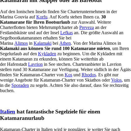
Katamaran mit Skipper oder als Bareboat
Auf den Ionischen Inseln finden Sie Charterunternehmen in der
Marina Gouvia auf
Korfu
. Auf Korfu stehen Ihnen ca.
30
Katamarane für Ihren Bootsurlaub
zur Auswahl. Weitere
Charterflotten bieten Mehrrumpfcharter ab
Preveza
an der
Festlandsküste und auf der Insel
Lefkas
an. Die größte Auswahl an
Segelbootkatamaranen erhalten Sie bei
Marina
Alimos
in
Kalamaki
bei
Athen
. Von der Marina Alimos in
Kalamaki aus können Sie rund 100 Katamarane mieten
, um Ihren
Segelurlaub auf den
Kykladen
zu beginnen. Um die Kykladen mit
einem Katamaran zu erkunden, können Sie weiterhin ab
der Hafenstadt
Lavrion
in See stechen. Charteranbieter in Lavrion
stellen rund 30 Katamarane zur Verfügung. Weiter südlich in der Ägäis
finden Sie Katamaran-Charter von
Kos
und
Rhodos
. Es gibt nur
wenige Angebote für Katamaran-Charter von Skiathos oder
Volos
, um
in die
Sporaden
zu segeln. Achten Sie also darauf, dass Sie rechtzeitig
buchen.
Italien
hat fantastische Segelziele für einen
Katamaranurlaub
Katamaran-Charter in Italien wird je populärer, je weiter Sie nach