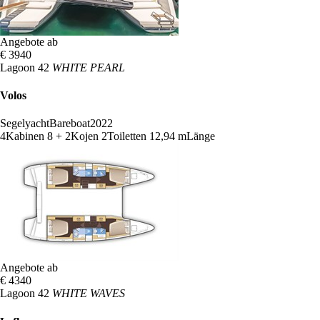
Angebote ab
€ 3940
Lagoon 42
WHITE PEARL
Volos
Segelyacht
Bareboat
2022
4
Kabinen
8 + 2
Kojen
2
Toiletten
12,94 m
Länge
Angebote ab
€ 4340
Lagoon 42
WHITE WAVES