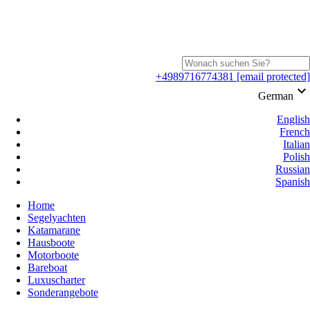
+4989716774381
[email protected]
keyboard_arrow_down
German
English
French
Italian
Polish
Russian
Spanish
Home
Segelyachten
Katamarane
Hausboote
Motorboote
Bareboat
Luxuscharter
Sonderangebote