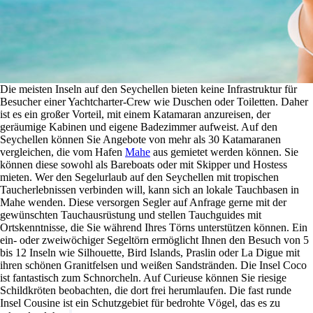
Die meisten Inseln auf den Seychellen bieten keine Infrastruktur für
Besucher einer Yachtcharter-Crew wie Duschen oder Toiletten. Daher
ist es ein großer Vorteil, mit einem Katamaran anzureisen, der
geräumige Kabinen und eigene Badezimmer aufweist. Auf den
Seychellen können Sie Angebote von mehr als 30 Katamaranen
vergleichen, die vom Hafen
Mahe
aus gemietet werden können. Sie
können diese sowohl als Bareboats oder mit Skipper und Hostess
mieten. Wer den Segelurlaub auf den Seychellen mit tropischen
Taucherlebnissen verbinden will, kann sich an lokale Tauchbasen in
Mahe wenden. Diese versorgen Segler auf Anfrage gerne mit der
gewünschten Tauchausrüstung und stellen Tauchguides mit
Ortskenntnisse, die Sie während Ihres Törns unterstützen können. Ein
ein- oder zweiwöchiger Segeltörn ermöglicht Ihnen den Besuch von 5
bis 12 Inseln wie Silhouette, Bird Islands, Praslin oder La Digue mit
ihren schönen Granitfelsen und weißen Sandstränden. Die Insel Coco
ist fantastisch zum Schnorcheln. Auf Curieuse können Sie riesige
Schildkröten beobachten, die dort frei herumlaufen. Die fast runde
Insel Cousine ist ein Schutzgebiet für bedrohte Vögel, das es zu