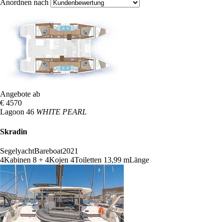
Anordnen nach
Angebote ab
€ 4570
Lagoon 46
WHITE PEARL
Skradin
Segelyacht
Bareboat
2021
4
Kabinen
8 + 4
Kojen
4
Toiletten
13,99 m
Länge