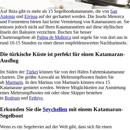
Auf Ibiza gibt es mehr als 15 Segelbootkatamarane, die von
San
Antonio
und
Eivissa
auf der gechartert werden. Die Inseln Menorca
und Formentera bieten fast keine Vermietung von Katamaranen an. Sie
müssen jedoch nicht auf Ihren Katamarantörrn auf diese idyllischen
Inseln der Balearen verzichten. Buchen Sie besser
Charterangebote ab
Palma de Mallorca
und segeln Sie von dort aus in
rund 10-15 Stunden zu einer dieser empfehlenswerten Nachbarinseln.
Die türkische Küste ist perfekt für einen Katamaran-
Ausflug
Im Süden der
Türkei
können Sie von drei Häfen Fahrtenkatamarane
chartern. Die größte Auswahl an Mehrrumpfbooten finden Sie
ab
Marmaris
. In den Marinas von Marmaris können etwa 15
Katamarane gemietet werden. Weitere Möglichkeiten zur Anmietung
eines Mehrrumpfbootes mit oder ohne Skipper bestehen
in
Bodrum
und
Fethiye
.
Erkunden Sie die
Seychellen
mit einem Katamaran-
Segelboot
Wenn es ein Segelrevier auf der Welt gibt, dass sich für einen