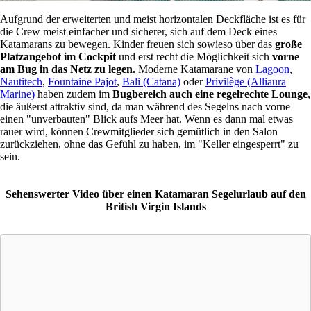
Aufgrund der erweiterten und meist horizontalen Deckfläche ist es für
die Crew meist einfacher und sicherer, sich auf dem Deck eines
Katamarans zu bewegen. Kinder freuen sich sowieso über das
große
Platzangebot im Cockpit
und erst recht die Möglichkeit sich
vorne
am Bug in das Netz zu legen.
Moderne Katamarane von
Lagoon
,
Nautitech
,
Fountaine Pajot
,
Bali (Catana)
oder
Privilège (Alliaura
Marine)
haben zudem im
Bugbereich auch eine regelrechte Lounge
,
die äußerst attraktiv sind, da man während des Segelns nach vorne
einen "unverbauten" Blick aufs Meer hat. Wenn es dann mal etwas
rauer wird, können Crewmitglieder sich gemütlich in den Salon
zurückziehen, ohne das Gefühl zu haben, im "Keller eingesperrt" zu
sein.
Sehenswerter Video über einen Katamaran Segelurlaub auf den
British Virgin Islands