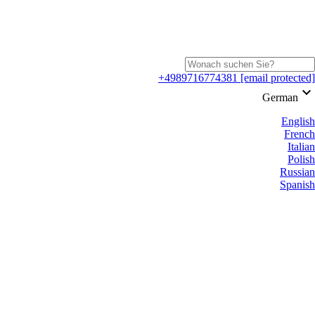
+4989716774381
[email protected]
keyboard_arrow_down
German
English
French
Italian
Polish
Russian
Spanish