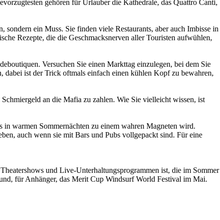
evorzugtesten gehören für Urlauber die Kathedrale, das Quattro Canti,
ion, sondern ein Muss. Sie finden viele Restaurants, aber auch Imbisse in
mische Rezepte, die die Geschmacksnerven aller Touristen aufwühlen,
odeboutiquen. Versuchen Sie einen Markttag einzulegen, bei dem Sie
, dabei ist der Trick oftmals einfach einen kühlen Kopf zu bewahren,
Schmiergeld an die Mafia zu zahlen. Wie Sie vielleicht wissen, ist
, das in warmen Sommernächten zu einem wahren Magneten wird.
egeben, auch wenn sie mit Bars und Pubs vollgepackt sind. Für eine
en Theatershows und Live-Unterhaltungsprogrammen ist, die im Sommer
r) und, für Anhänger, das Merit Cup Windsurf World Festival im Mai.