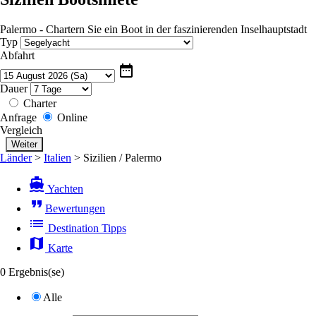
Palermo - Chartern Sie ein Boot in der faszinierenden Inselhauptstadt
Typ
Abfahrt
date_range
Dauer
Charter
Anfrage
Online
Vergleich
Länder
>
Italien
>
Sizilien / Palermo
directions_boat
Yachten
format_quote
Bewertungen
list
Destination Tipps
map
Karte
0 Ergebnis(se)
Alle