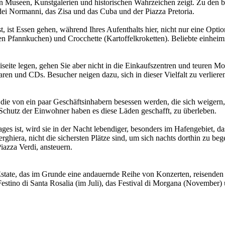
an Museen, Kunstgalerien und historischen Wahrzeichen zeigt. Zu den b
ei Normanni, das Zisa und das Cuba und der Piazza Pretoria.
 ist, ist Essen gehen, während Ihres Aufenthalts hier, nicht nur eine Opt
sen Pfannkuchen) und Crocchette (Kartoffelkroketten). Beliebte einhei
seite legen, gehen Sie aber nicht in die Einkaufszentren und teuren M
en und CDs. Besucher neigen dazu, sich in dieser Vielfalt zu verlieren
die von ein paar Geschäftsinhabern besessen werden, die sich weigern, 
m Schutz der Einwohner haben es diese Läden geschafft, zu überleben.
ges ist, wird sie in der Nacht lebendiger, besonders im Hafengebiet
erghiera, nicht die sichersten Plätze sind, um sich nachts dorthin zu b
iazza Verdi, ansteuern.
 Estate, das im Grunde eine andauernde Reihe von Konzerten, reisend
s Festino di Santa Rosalia (im Juli), das Festival di Morgana (Novembe