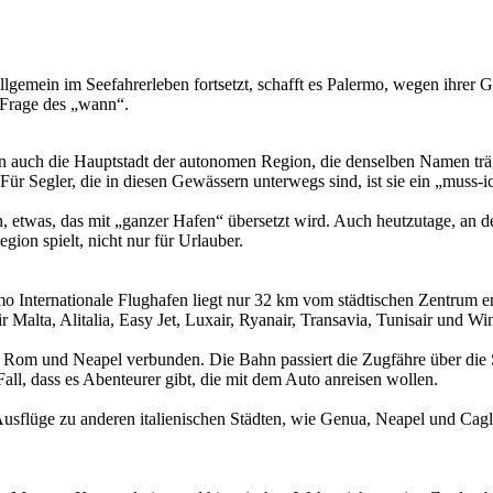
llgemein im Seefahrerleben fortsetzt, schafft es Palermo, wegen ihrer Gr
 Frage des „wann“.
ern auch die Hauptstadt der autonomen Region, die denselben Namen trägt
Für Segler, die in diesen Gewässern unterwegs sind, ist sie ein „muss-i
etwas, das mit „ganzer Hafen“ übersetzt wird. Auch heutzutage, an der
ion spielt, nicht nur für Urlauber.
o Internationale Flughafen liegt nur 32 km vom städtischen Zentrum ent
Malta, Alitalia, Easy Jet, Luxair, Ryanair, Transavia, Tunisair und Win
t Rom und Neapel verbunden. Die Bahn passiert die Zugfähre über die St
Fall, dass es Abenteurer gibt, die mit dem Auto anreisen wollen.
Ausflüge zu anderen italienischen Städten, wie Genua, Neapel und Cagli