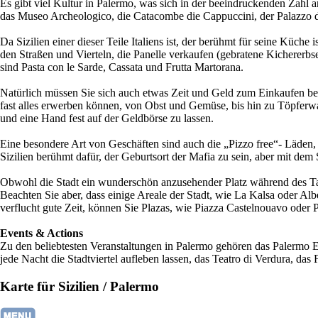
Es gibt viel Kultur in Palermo, was sich in der beeindruckenden Zahl 
das Museo Archeologico, die Catacombe die Cappuccini, der Palazzo d
Da Sizilien einer dieser Teile Italiens ist, der berühmt für seine Küche
den Straßen und Vierteln, die Panelle verkaufen (gebratene Kichererb
sind Pasta con le Sarde, Cassata und Frutta Martorana.
Natürlich müssen Sie sich auch etwas Zeit und Geld zum Einkaufen bei
fast alles erwerben können, von Obst und Gemüse, bis hin zu Töpferwar
und eine Hand fest auf der Geldbörse zu lassen.
Eine besondere Art von Geschäften sind auch die „Pizzo free“- Läden, 
Sizilien berühmt dafür, der Geburtsort der Mafia zu sein, aber mit de
Obwohl die Stadt ein wunderschön anzusehender Platz während des Ta
Beachten Sie aber, dass einige Areale der Stadt, wie La Kalsa oder Alb
verflucht gute Zeit, können Sie Plazas, wie Piazza Castelnouavo oder P
Events & Actions
Zu den beliebtesten Veranstaltungen in Palermo gehören das Palermo
jede Nacht die Stadtviertel aufleben lassen, das Teatro di Verdura, da
Karte für Sizilien / Palermo