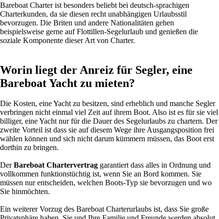
Bareboat Charter ist besonders beliebt bei deutsch-sprachigen
Charterkunden, da sie diesen recht unabhängigen Urlaubsstil
bevorzugen. Die Briten und andere Nationalitäten gehen
beispielsweise gerne auf Flottillen-Segelurlaub und genießen die
soziale Komponente dieser Art von Charter.
Worin liegt der Anreiz für Segler, eine
Bareboat Yacht zu mieten?
Die Kosten, eine Yacht zu besitzen, sind erheblich und manche Segler
verbringen nicht einmal viel Zeit auf ihrem Boot. Also ist es für sie viel
billiger, eine Yacht nur für die Dauer des Segelurlaubs zu chartern. Der
zweite Vorteil ist dass sie auf diesem Wege ihre Ausgangsposition frei
wählen können und sich nicht darum kümmern müssen, das Boot erst
dorthin zu bringen.
Der
Bareboat Chartervertrag
garantiert dass alles in Ordnung und
vollkommen funktionstüchtig ist, wenn Sie an Bord kommen. Sie
müssen nur entscheiden, welchen Boots-Typ sie bevorzugen und wo
Sie hinmöchten.
Ein weiterer Vorzug des Bareboat Charterurlaubs ist, dass Sie große
Privatsphäre haben. Sie und Ihre Familie und Freunde werden absolut