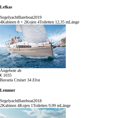
Lefkas
Segelyacht
Bareboat
2019
4
Kabinen
8 + 2
Kojen
4
Toiletten
12,35 m
Länge
Angebote ab
€ 1035
Bavaria Cruiser 34
Elva
Lemmer
Segelyacht
Bareboat
2018
2
Kabinen
4
Kojen
1
Toiletten
9,99 m
Länge