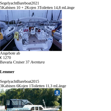
Segelyacht
Bareboat
2021
5
Kabinen
10 + 2
Kojen
3
Toiletten
14,8 m
Länge
Angebote ab
€ 1270
Bavaria Cruiser 37
Aventura
Lemmer
Segelyacht
Bareboat
2015
3
Kabinen
6
Kojen
1
Toiletten
11,3 m
Länge