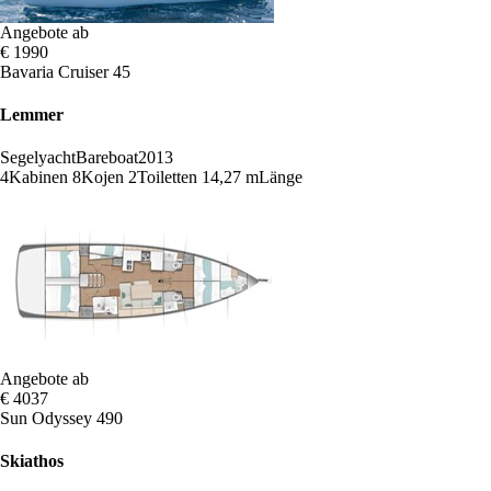
Angebote ab
€ 1990
Bavaria Cruiser 45
Lemmer
Segelyacht
Bareboat
2013
4
Kabinen
8
Kojen
2
Toiletten
14,27 m
Länge
Angebote ab
€ 4037
Sun Odyssey 490
Skiathos