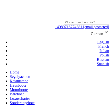
+4989716774381
[email protected]
keyboard_arrow_down
German
English
French
Italian
Polish
Russian
Spanish
Home
Segelyachten
Katamarane
Hausboote
Motorboote
Bareboat
Luxuscharter
Sonderangebote