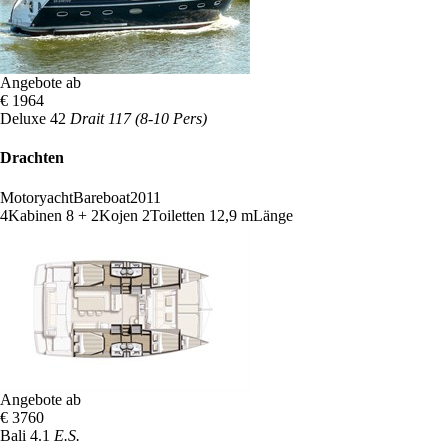
Angebote ab
€ 1964
Deluxe 42
Drait 117 (8-10 Pers)
Drachten
Motoryacht
Bareboat
2011
4
Kabinen
8 + 2
Kojen
2
Toiletten
12,9 m
Länge
Angebote ab
€ 3760
Bali 4.1
E.S.