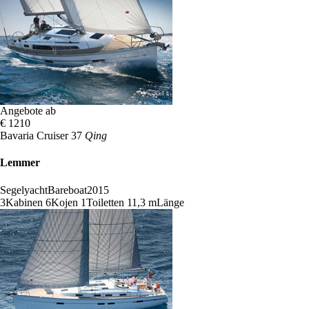
Angebote ab
€ 1210
Bavaria Cruiser 37
Qing
Lemmer
Segelyacht
Bareboat
2015
3
Kabinen
6
Kojen
1
Toiletten
11,3 m
Länge