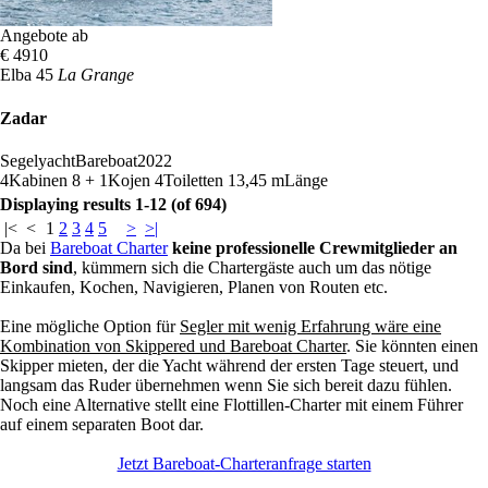
Angebote ab
€ 4910
Elba 45
La Grange
Zadar
Segelyacht
Bareboat
2022
4
Kabinen
8 + 1
Kojen
4
Toiletten
13,45 m
Länge
Displaying results 1-12 (of 694)
|<
<
1
2
3
4
5
>
>|
Da bei
Bareboat Charter
keine professionelle Crewmitglieder an
Bord sind
, kümmern sich die Chartergäste auch um das nötige
Einkaufen, Kochen, Navigieren, Planen von Routen etc.
Eine mögliche Option für
Segler mit wenig Erfahrung wäre eine
Kombination von Skippered und Bareboat Charter
. Sie könnten einen
Skipper mieten, der die Yacht während der ersten Tage steuert, und
langsam das Ruder übernehmen wenn Sie sich bereit dazu fühlen.
Noch eine Alternative stellt eine Flottillen-Charter mit einem Führer
auf einem separaten Boot dar.
Jetzt Bareboat-Charteranfrage starten