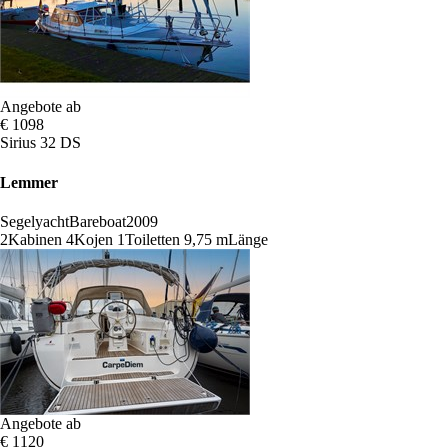
Angebote ab
€ 1098
Sirius 32 DS
Lemmer
Segelyacht
Bareboat
2009
2
Kabinen
4
Kojen
1
Toiletten
9,75 m
Länge
Angebote ab
€ 1120