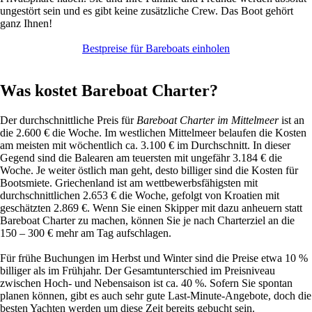
ungestört sein und es gibt keine zusätzliche Crew. Das Boot gehört
ganz Ihnen!
Bestpreise für Bareboats einholen
Was kostet Bareboat Charter?
Der durchschnittliche Preis für
Bareboat Charter im Mittelmeer
ist an
die 2.600 € die Woche. Im westlichen Mittelmeer belaufen die Kosten
am meisten mit wöchentlich ca. 3.100 € im Durchschnitt. In dieser
Gegend sind die Balearen am teuersten mit ungefähr 3.184 € die
Woche. Je weiter östlich man geht, desto billiger sind die Kosten für
Bootsmiete. Griechenland ist am wettbewerbsfähigsten mit
durchschnittlichen 2.653 € die Woche, gefolgt von Kroatien mit
geschätzten 2.869 €. Wenn Sie einen Skipper mit dazu anheuern statt
Bareboat Charter zu machen, können Sie je nach Charterziel an die
150 – 300 € mehr am Tag aufschlagen.
Für frühe Buchungen im Herbst und Winter sind die Preise etwa 10 %
billiger als im Frühjahr. Der Gesamtunterschied im Preisniveau
zwischen Hoch- und Nebensaison ist ca. 40 %. Sofern Sie spontan
planen können, gibt es auch sehr gute Last-Minute-Angebote, doch die
besten Yachten werden um diese Zeit bereits gebucht sein.