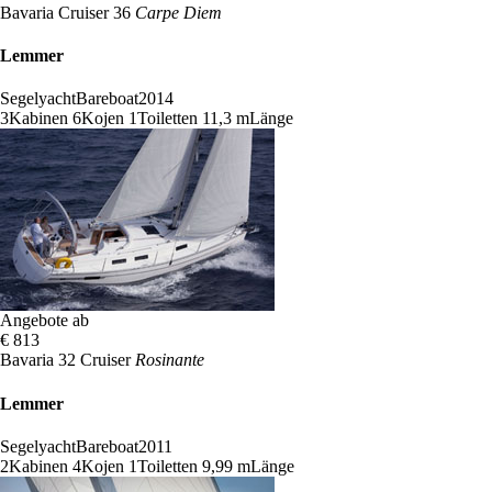
Bavaria Cruiser 36
Carpe Diem
Lemmer
Segelyacht
Bareboat
2014
3
Kabinen
6
Kojen
1
Toiletten
11,3 m
Länge
Angebote ab
€ 813
Bavaria 32 Cruiser
Rosinante
Lemmer
Segelyacht
Bareboat
2011
2
Kabinen
4
Kojen
1
Toiletten
9,99 m
Länge