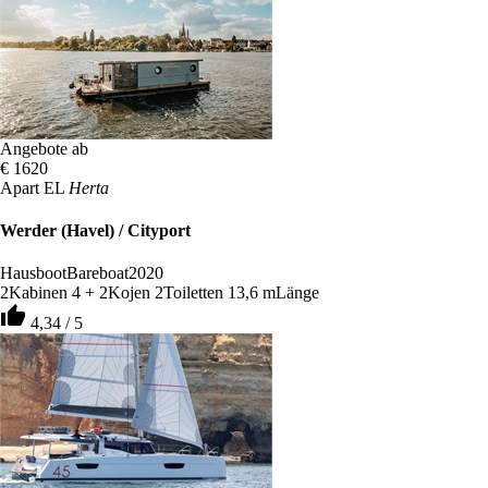
Angebote ab
€ 1620
Apart EL
Herta
Werder (Havel) / Cityport
Hausboot
Bareboat
2020
2
Kabinen
4 + 2
Kojen
2
Toiletten
13,6 m
Länge
thumb_up
4,34 / 5