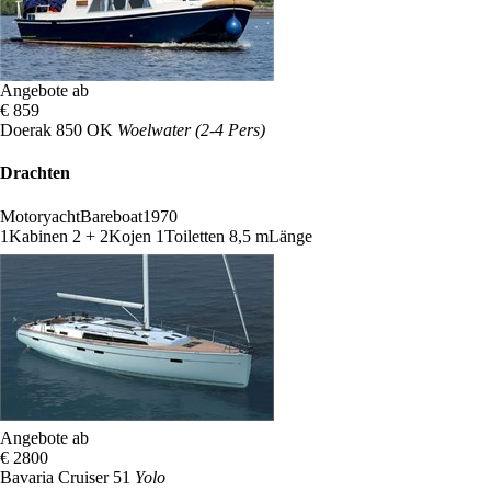
Angebote ab
€ 859
Doerak 850 OK
Woelwater (2-4 Pers)
Drachten
Motoryacht
Bareboat
1970
1
Kabinen
2 + 2
Kojen
1
Toiletten
8,5 m
Länge
Angebote ab
€ 2800
Bavaria Cruiser 51
Yolo