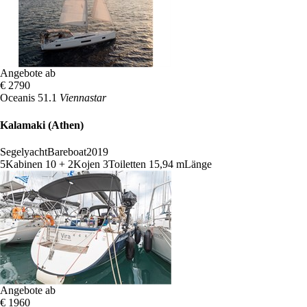
Angebote ab
€ 2790
Oceanis 51.1
Viennastar
Kalamaki (Athen)
Segelyacht
Bareboat
2019
5
Kabinen
10 + 2
Kojen
3
Toiletten
15,94 m
Länge
Angebote ab
€ 1960