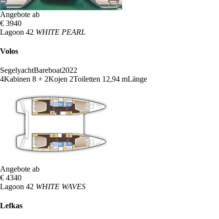
Angebote ab
€ 3940
Lagoon 42
WHITE PEARL
Volos
Segelyacht
Bareboat
2022
4
Kabinen
8 + 2
Kojen
2
Toiletten
12,94 m
Länge
Angebote ab
€ 4340
Lagoon 42
WHITE WAVES
Lefkas