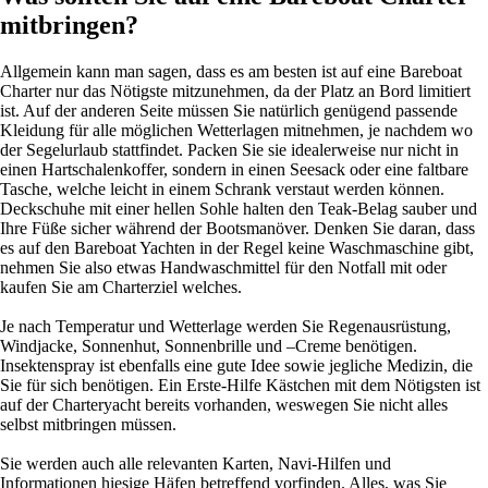
mitbringen?
Allgemein kann man sagen, dass es am besten ist auf eine Bareboat
Charter nur das Nötigste mitzunehmen, da der Platz an Bord limitiert
ist. Auf der anderen Seite müssen Sie natürlich genügend passende
Kleidung für alle möglichen Wetterlagen mitnehmen, je nachdem wo
der Segelurlaub stattfindet. Packen Sie sie idealerweise nur nicht in
einen Hartschalenkoffer, sondern in einen Seesack oder eine faltbare
Tasche, welche leicht in einem Schrank verstaut werden können.
Deckschuhe mit einer hellen Sohle halten den Teak-Belag sauber und
Ihre Füße sicher während der Bootsmanöver. Denken Sie daran, dass
es auf den Bareboat Yachten in der Regel keine Waschmaschine gibt,
nehmen Sie also etwas Handwaschmittel für den Notfall mit oder
kaufen Sie am Charterziel welches.
Je nach Temperatur und Wetterlage werden Sie Regenausrüstung,
Windjacke, Sonnenhut, Sonnenbrille und –Creme benötigen.
Insektenspray ist ebenfalls eine gute Idee sowie jegliche Medizin, die
Sie für sich benötigen. Ein Erste-Hilfe Kästchen mit dem Nötigsten ist
auf der Charteryacht bereits vorhanden, weswegen Sie nicht alles
selbst mitbringen müssen.
Sie werden auch alle relevanten Karten, Navi-Hilfen und
Informationen hiesige Häfen betreffend vorfinden. Alles, was Sie