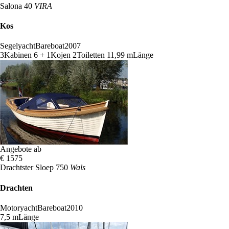
Salona 40
VIRA
Kos
Segelyacht
Bareboat
2007
3
Kabinen
6 + 1
Kojen
2
Toiletten
11,99 m
Länge
Angebote ab
€ 1575
Drachtster Sloep 750
Wals
Drachten
Motoryacht
Bareboat
2010
7,5 m
Länge