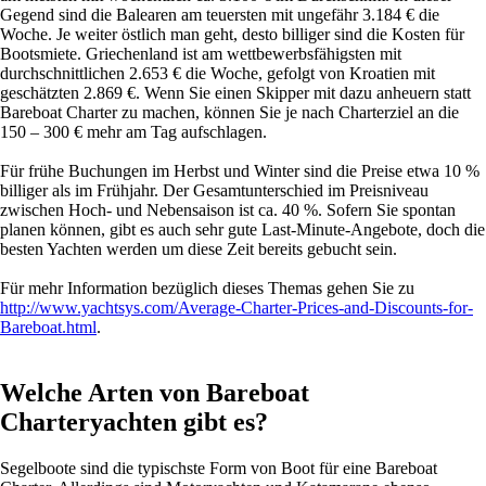
Gegend sind die Balearen am teuersten mit ungefähr 3.184 € die
Woche. Je weiter östlich man geht, desto billiger sind die Kosten für
Bootsmiete. Griechenland ist am wettbewerbsfähigsten mit
durchschnittlichen 2.653 € die Woche, gefolgt von Kroatien mit
geschätzten 2.869 €. Wenn Sie einen Skipper mit dazu anheuern statt
Bareboat Charter zu machen, können Sie je nach Charterziel an die
150 – 300 € mehr am Tag aufschlagen.
Für frühe Buchungen im Herbst und Winter sind die Preise etwa 10 %
billiger als im Frühjahr. Der Gesamtunterschied im Preisniveau
zwischen Hoch- und Nebensaison ist ca. 40 %. Sofern Sie spontan
planen können, gibt es auch sehr gute Last-Minute-Angebote, doch die
besten Yachten werden um diese Zeit bereits gebucht sein.
Für mehr Information bezüglich dieses Themas gehen Sie zu
http://www.yachtsys.com/Average-Charter-Prices-and-Discounts-for-
Bareboat.html
.
Welche Arten von Bareboat
Charteryachten gibt es?
Segelboote sind die typischste Form von Boot für eine Bareboat