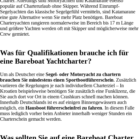
Charter. Allerdings sind Motoryachten und Katamarane ebenso
populär auf Charterurlaub ohne Skipper. Während Einrumpf-
Segelyachten das klassische Segelgefühl vermitteln, sind Katamarane
eine gute Alternative wenn Sie mehr Platz benötigen. Bareboat
Charteryachten rangieren normalerweise im Bereich bis 17 m Länge
und größere Yachten werden oft mit Skipper und möglicherweise mehr
Crew gemietet.
Was für Qualifikationen brauche ich für
eine Bareboat Yachtcharter?
Um als Deutscher eine
Segel- oder Motoryacht zu chartern
brauchen Sie mindestens einen Sportbootführerschein
. Zusätzlich
variieren die Regelungen je nach individuellem Charterziel – In
Kroatien beispielsweise benötigen Sie zusätzlich eine Funklizenz, die
Sie auch dort vor Ort in einem Crashkurs schnell machen können.
Innerhalb Deutschlands ist es auf einigen Binnengewässern auch
möglich, ein
Hausboot führerscheinfrei zu fahren
. In diesem Falle
muss lediglich vorher beim Anbieter innerhalb weniger Stunden ein
Charterschein gemacht werden.
Was sollten Sie auf eine Bareboat Charter