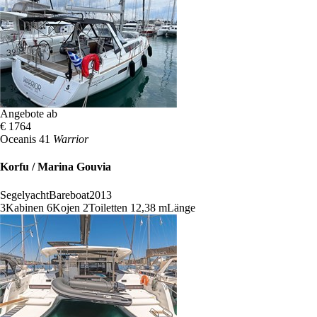
Angebote ab
€ 1764
Oceanis 41
Warrior
Korfu / Marina Gouvia
Segelyacht
Bareboat
2013
3
Kabinen
6
Kojen
2
Toiletten
12,38 m
Länge