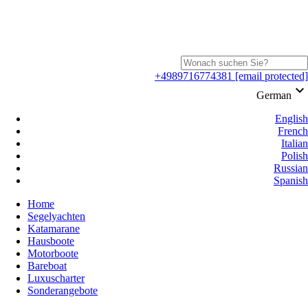
+4989716774381
[email protected]
keyboard_arrow_down
German
English
French
Italian
Polish
Russian
Spanish
Home
Segelyachten
Katamarane
Hausboote
Motorboote
Bareboat
Luxuscharter
Sonderangebote