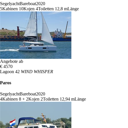
Segelyacht
Bareboat
2020
5
Kabinen
10
Kojen
4
Toiletten
12,8 m
Länge
Angebote ab
€ 4570
Lagoon 42
WIND WHISPER
Paros
Segelyacht
Bareboat
2020
4
Kabinen
8 + 2
Kojen
2
Toiletten
12,94 m
Länge