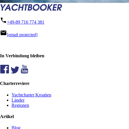
phone
+49-89 716 774 381
mail
[email protected]
In Verbindung bleiben
Charterreviere
Yachtcharter Kroatien
Länder
Regionen
Artikel
Blog