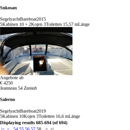
Sukosan
Segelyacht
Bareboat
2015
5
Kabinen
10 + 2
Kojen
3
Toiletten
15,57 m
Länge
Angebote ab
€ 4250
Jeanneau 54
Zaniah
Salerno
Segelyacht
Bareboat
2019
5
Kabinen
10
Kojen
3
Toiletten
16,6 m
Länge
Displaying results 685-694 (of 694)
|<
<
54
55
56
57
58
>
>|