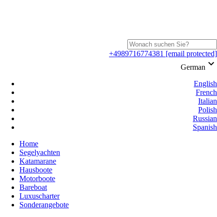
+4989716774381
[email protected]
keyboard_arrow_down
German
English
French
Italian
Polish
Russian
Spanish
Home
Segelyachten
Katamarane
Hausboote
Motorboote
Bareboat
Luxuscharter
Sonderangebote