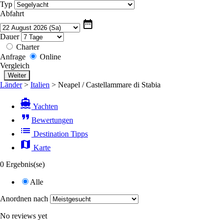
Typ
Abfahrt
date_range
Dauer
Charter
Anfrage
Online
Vergleich
Länder
>
Italien
>
Neapel / Castellammare di Stabia
directions_boat
Yachten
format_quote
Bewertungen
list
Destination Tipps
map
Karte
0 Ergebnis(se)
Alle
Anordnen nach
No reviews yet