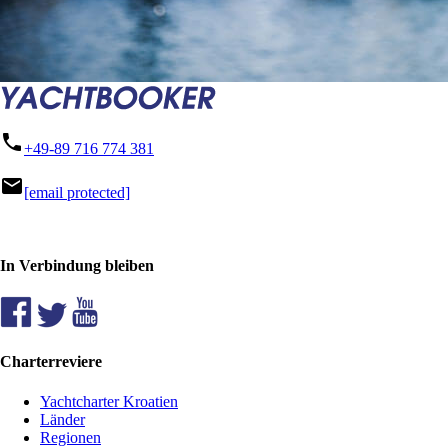
phone
+49-89 716 774 381
mail
[email protected]
In Verbindung bleiben
Charterreviere
Yachtcharter Kroatien
Länder
Regionen