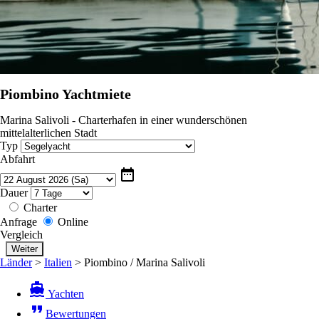
Piombino Yachtmiete
Marina Salivoli - Charterhafen in einer wunderschönen
mittelalterlichen Stadt
Typ
Abfahrt
date_range
Dauer
Charter
Anfrage
Online
Vergleich
Länder
>
Italien
>
Piombino / Marina Salivoli
directions_boat
Yachten
format_quote
Bewertungen