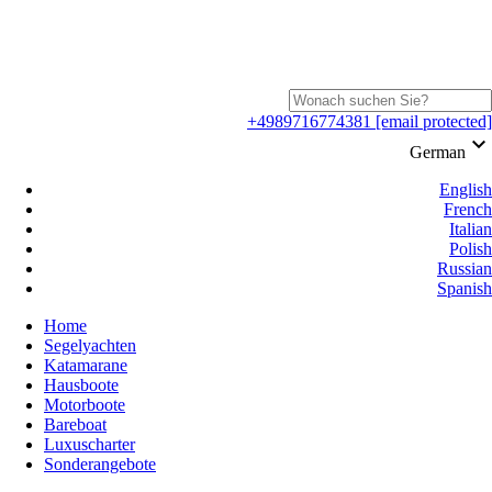
+4989716774381
[email protected]
keyboard_arrow_down
German
English
French
Italian
Polish
Russian
Spanish
Home
Segelyachten
Katamarane
Hausboote
Motorboote
Bareboat
Luxuscharter
Sonderangebote