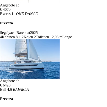
Angebote ab
€ 4070
Excess 11
ONE DANCE
Preveza
Segelyacht
Bareboat
2025
4
Kabinen
8 + 2
Kojen
2
Toiletten
12,08 m
Länge
Angebote ab
€ 6420
Bali 4.6
RAFAELA
Preveza