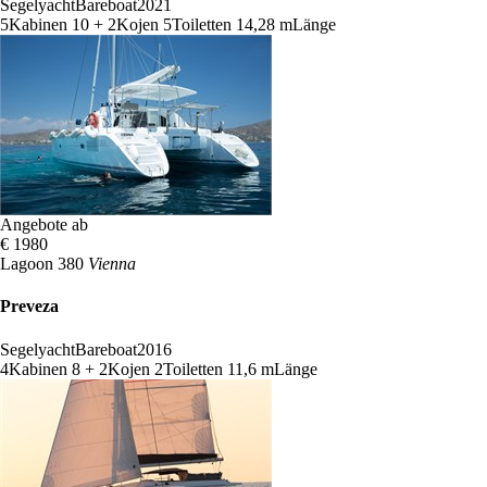
Segelyacht
Bareboat
2021
5
Kabinen
10 + 2
Kojen
5
Toiletten
14,28 m
Länge
Angebote ab
€ 1980
Lagoon 380
Vienna
Preveza
Segelyacht
Bareboat
2016
4
Kabinen
8 + 2
Kojen
2
Toiletten
11,6 m
Länge