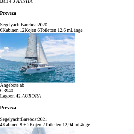
Bali 4.3
ANNITA
Preveza
Segelyacht
Bareboat
2020
6
Kabinen
12
Kojen
6
Toiletten
12,6 m
Länge
Angebote ab
€ 3940
Lagoon 42
AURORA
Preveza
Segelyacht
Bareboat
2021
4
Kabinen
8 + 2
Kojen
2
Toiletten
12,94 m
Länge