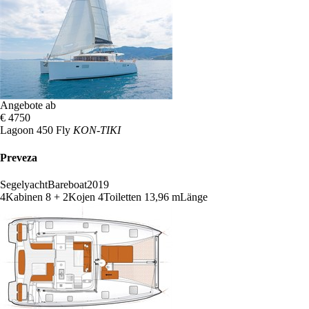
Angebote ab
€ 4750
Lagoon 450 Fly
KON-TIKI
Preveza
Segelyacht
Bareboat
2019
4
Kabinen
8 + 2
Kojen
4
Toiletten
13,96 m
Länge