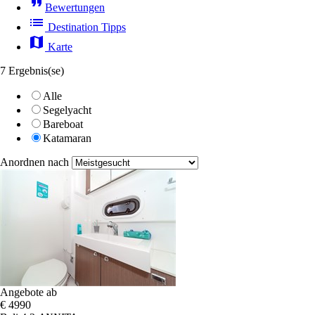
format_quote
Bewertungen
list
Destination Tipps
map
Karte
7 Ergebnis(se)
Alle
Segelyacht
Bareboat
Katamaran
Anordnen nach
Angebote ab
€ 4990