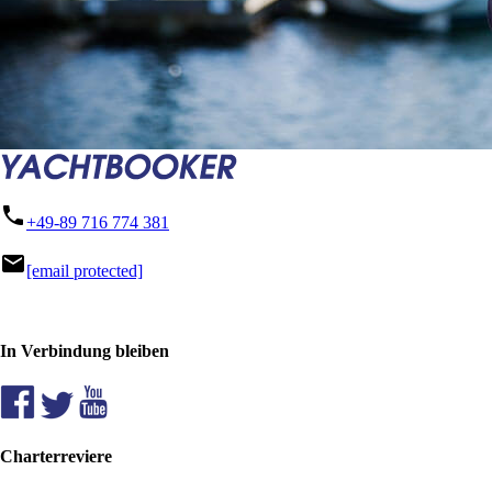
phone
+49-89 716 774 381
mail
[email protected]
In Verbindung bleiben
Charterreviere