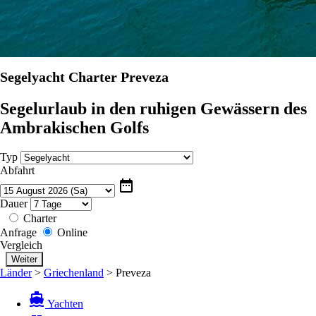
Segelyacht Charter Preveza
Segelurlaub in den ruhigen Gewässern des
Ambrakischen Golfs
Typ
Abfahrt
date_range
Dauer
Charter
Anfrage
Online
Vergleich
Länder
>
Griechenland
>
Preveza
directions_boat
Yachten