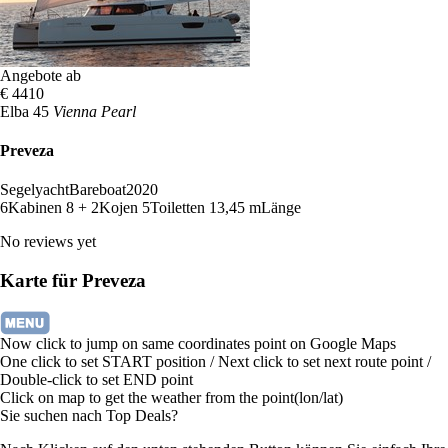
Angebote ab
€ 4410
Elba 45
Vienna Pearl
Preveza
Segelyacht
Bareboat
2020
6
Kabinen
8 + 2
Kojen
5
Toiletten
13,45 m
Länge
No reviews yet
Karte für Preveza
Now click to jump on same coordinates point on Google Maps
One click to set START position / Next click to set next route point /
Double-click to set END point
Click on map to get the weather from the point(lon/lat)
Sie suchen nach Top Deals?