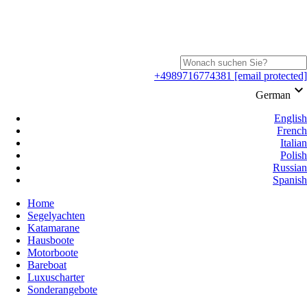
+4989716774381
[email protected]
keyboard_arrow_down
German
English
French
Italian
Polish
Russian
Spanish
Home
Segelyachten
Katamarane
Hausboote
Motorboote
Bareboat
Luxuscharter
Sonderangebote