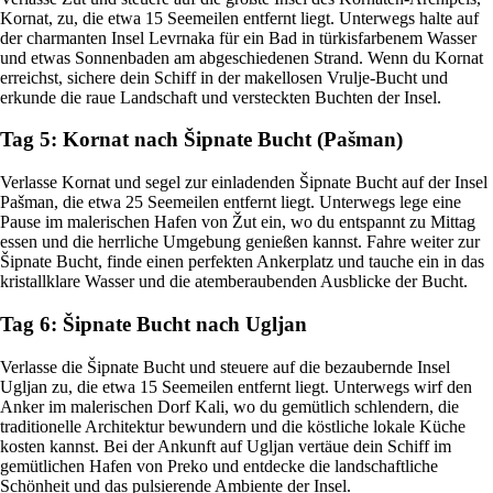
Kornat, zu, die etwa 15 Seemeilen entfernt liegt. Unterwegs halte auf
der charmanten Insel Levrnaka für ein Bad in türkisfarbenem Wasser
und etwas Sonnenbaden am abgeschiedenen Strand. Wenn du Kornat
erreichst, sichere dein Schiff in der makellosen Vrulje-Bucht und
erkunde die raue Landschaft und versteckten Buchten der Insel.
Tag 5: Kornat nach Šipnate Bucht (Pašman)
Verlasse Kornat und segel zur einladenden Šipnate Bucht auf der Insel
Pašman, die etwa 25 Seemeilen entfernt liegt. Unterwegs lege eine
Pause im malerischen Hafen von Žut ein, wo du entspannt zu Mittag
essen und die herrliche Umgebung genießen kannst. Fahre weiter zur
Šipnate Bucht, finde einen perfekten Ankerplatz und tauche ein in das
kristallklare Wasser und die atemberaubenden Ausblicke der Bucht.
Tag 6: Šipnate Bucht nach Ugljan
Verlasse die Šipnate Bucht und steuere auf die bezaubernde Insel
Ugljan zu, die etwa 15 Seemeilen entfernt liegt. Unterwegs wirf den
Anker im malerischen Dorf Kali, wo du gemütlich schlendern, die
traditionelle Architektur bewundern und die köstliche lokale Küche
kosten kannst. Bei der Ankunft auf Ugljan vertäue dein Schiff im
gemütlichen Hafen von Preko und entdecke die landschaftliche
Schönheit und das pulsierende Ambiente der Insel.