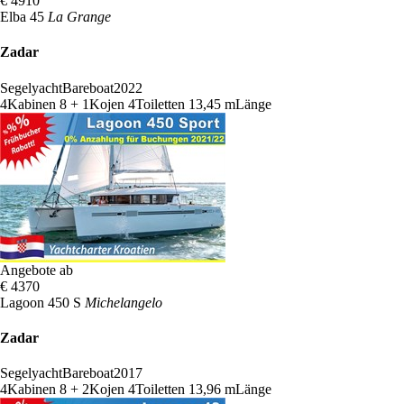
€ 4910
Elba 45
La Grange
Zadar
Segelyacht
Bareboat
2022
4
Kabinen
8 + 1
Kojen
4
Toiletten
13,45 m
Länge
Angebote ab
€ 4370
Lagoon 450 S
Michelangelo
Zadar
Segelyacht
Bareboat
2017
4
Kabinen
8 + 2
Kojen
4
Toiletten
13,96 m
Länge