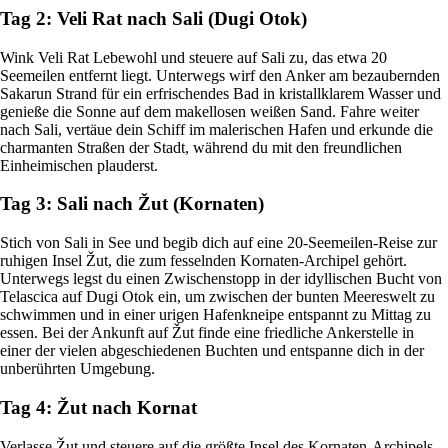
Tag 2: Veli Rat nach Sali (Dugi Otok)
Wink Veli Rat Lebewohl und steuere auf Sali zu, das etwa 20
Seemeilen entfernt liegt. Unterwegs wirf den Anker am bezaubernden
Sakarun Strand für ein erfrischendes Bad in kristallklarem Wasser und
genieße die Sonne auf dem makellosen weißen Sand. Fahre weiter
nach Sali, vertäue dein Schiff im malerischen Hafen und erkunde die
charmanten Straßen der Stadt, während du mit den freundlichen
Einheimischen plauderst.
Tag 3: Sali nach Žut (Kornaten)
Stich von Sali in See und begib dich auf eine 20-Seemeilen-Reise zur
ruhigen Insel Žut, die zum fesselnden Kornaten-Archipel gehört.
Unterwegs legst du einen Zwischenstopp in der idyllischen Bucht von
Telascica auf Dugi Otok ein, um zwischen der bunten Meereswelt zu
schwimmen und in einer urigen Hafenkneipe entspannt zu Mittag zu
essen. Bei der Ankunft auf Žut finde eine friedliche Ankerstelle in
einer der vielen abgeschiedenen Buchten und entspanne dich in der
unberührten Umgebung.
Tag 4: Žut nach Kornat
Verlasse Žut und steuere auf die größte Insel des Kornaten-Archipels,