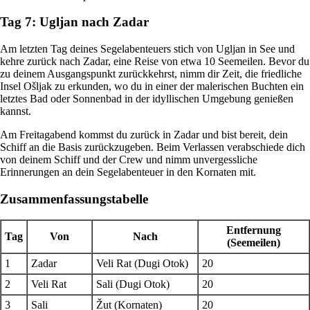
Tag 7: Ugljan nach Zadar
Am letzten Tag deines Segelabenteuers stich von Ugljan in See und
kehre zurück nach Zadar, eine Reise von etwa 10 Seemeilen. Bevor du
zu deinem Ausgangspunkt zurückkehrst, nimm dir Zeit, die friedliche
Insel Ošljak zu erkunden, wo du in einer der malerischen Buchten ein
letztes Bad oder Sonnenbad in der idyllischen Umgebung genießen
kannst.
Am Freitagabend kommst du zurück in Zadar und bist bereit, dein
Schiff an die Basis zurückzugeben. Beim Verlassen verabschiede dich
von deinem Schiff und der Crew und nimm unvergessliche
Erinnerungen an dein Segelabenteuer in den Kornaten mit.
Zusammenfassungstabelle
Entfernung
Tag
Von
Nach
(Seemeilen)
1
Zadar
Veli Rat (Dugi Otok)
20
2
Veli Rat
Sali (Dugi Otok)
20
3
Sali
Žut (Kornaten)
20