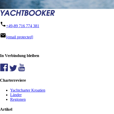
phone
+49-89 716 774 381
mail
[email protected]
In Verbindung bleiben
Charterreviere
Yachtcharter Kroatien
Länder
Regionen
Artikel