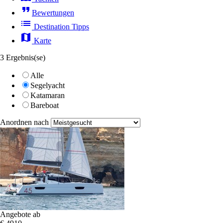
format_quote
Bewertungen
list
Destination Tipps
map
Karte
3 Ergebnis(se)
Alle
Segelyacht
Katamaran
Bareboat
Anordnen nach
Angebote ab