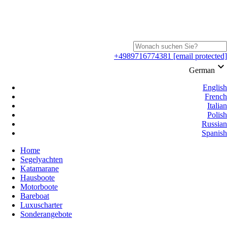
+4989716774381
[email protected]
keyboard_arrow_down
German
English
French
Italian
Polish
Russian
Spanish
Home
Segelyachten
Katamarane
Hausboote
Motorboote
Bareboat
Luxuscharter
Sonderangebote