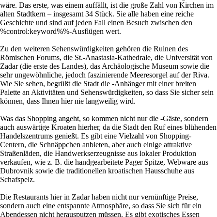
wäre. Das erste, was einem auffällt, ist die große Zahl von Kirchen im
alten Stadtkern – insgesamt 34 Stück. Sie alle haben eine reiche
Geschichte und sind auf jeden Fall einen Besuch zwischen den
%control:keyword%%-Ausflügen wert.
Zu den weiteren Sehenswürdigkeiten gehören die Ruinen des
Römischen Forums, die St.-Anastasia-Kathedrale, die Universität von
Zadar (die erste des Landes), das Archäologische Museum sowie die
sehr ungewöhnliche, jedoch faszinierende Meeresorgel auf der Riva.
Wie Sie sehen, begrüßt die Stadt die -Anhänger mit einer breiten
Palette an Aktivitäten und Sehenswürdigkeiten, so dass Sie sicher sein
können, dass Ihnen hier nie langweilig wird.
Was das Shopping angeht, so kommen nicht nur die -Gäste, sondern
auch auswärtige Kroaten hierher, da die Stadt den Ruf eines blühenden
Handelszentrums genießt. Es gibt eine Vielzahl von Shopping-
Centern, die Schnäppchen anbieten, aber auch einige attraktive
Straßenläden, die Handwerkserzeugnisse aus lokaler Produktion
verkaufen, wie z. B. die handgearbeitete Pager Spitze, Webware aus
Dubrovnik sowie die traditionellen kroatischen Hausschuhe aus
Schafspelz.
Die Restaurants hier in Zadar haben nicht nur vernünftige Preise,
sondern auch eine entspannte Atmosphäre, so dass Sie sich für ein
Abendessen nicht herausputzen müssen. Es gibt exotisches Essen