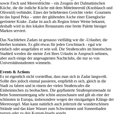
sowie Fisch und Meeresfrüchte – ein Zeugnis der Dalmatinischen
Küche, die die östliche Küche mit dem Mittelmeerstil (Knoblauch und
Olivenöl) verbindet. Eines der beliebtesten Gerichte vieler -Gourmets
ist das Ispod Peka – unter der glühenden Asche einer Eisenglocke
gerösteter Krake. Zadar ist auch als Region feiner Weine bekannt,
deshalb wird in den lokalen Restaurants eine breite Palette hiesiger
Marken serviert.
Das Nachtleben Zadars ist genauso vielfältig wie die -Urlauber, die
hierher kommen. Es gibt etwas für jeden Geschmack - egal wie
einfach oder ausgefallen er sein soll. Die Straßencafes im historischen
Stadtteil werden die meiste Zeit Ihres Urlaubs in Anspruch nehmen,
aber auch einige der angesagtesten Nachtclubs, die nur so von
Universitätsstudenten wimmeln.
Events & Actions
Es ist eigentlich nicht vorstellbar, dass man sich in Zadar langweilt.
Sollte dies jedoch einmal passieren, empfiehlt es sich, gleich in die
Stadt zu fahren und in einem der vielen Straßencafes die
Einheimischen zu beobachten. Die gepflasterte Straßenpromenade ist
beim Sonnenuntergang sehr schön anzuschauen und gilt als eine der
schönsten in Europa, insbesondere wegen der einzigartigen Klänge der
Meeresorgel. Man kann natürlich auch jederzeit die wunderschönen
Strände und das klare Wasser zum Schwimmen und Sonnenbaden
nutzen oder zu den Kornati-Inseln segeln.