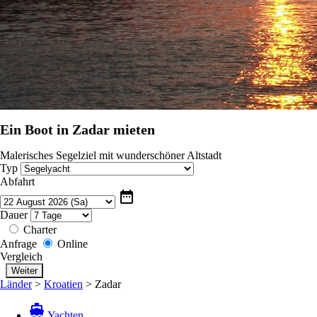
Ein Boot in Zadar mieten
Malerisches Segelziel mit wunderschöner Altstadt
Typ
Abfahrt
date_range
Dauer
Charter
Anfrage
Online
Vergleich
Länder
>
Kroatien
>
Zadar
directions_boat
Yachten