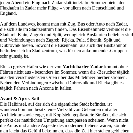
jeden Abend ein Flug nach Zadar stattfindet. Im Sommer bietet der
Flughafen in Zadar mehr Flüge – vor allem nach Deutschland und
England.
Auf dem Landweg kommt man mit Zug, Bus oder Auto nach Zadar,
die sich alle im Stadtzentrum finden. Das Eisenbahnnetz verbindet die
Stadt mit Knin, Zagreb und Split, wenngleich Busfahrten beliebter sind
und Verbindungen nach Zagreb, Rijeka, Pula, Sibenik, Split und
Dubrovnik bieten. Sowohl die Eisenbahn- als auch der Busbahnhof
befinden sich im Stadtzentrum, was für neu ankommende -Gruppen
sehr günstig ist.
Ein so großer Hafen wie der von
Yachtcharter Zadar
kommt ohne
Fähren nicht aus - besonders im Sommer, wenn die -Besucher täglich
aus den verschiedensten Orten über das Mittelmeer hierher strömen.
Neben den Verbindungen zwischen Dubrovnik und Rijeka gibt es
täglich Fahrten nach Ancona in Italien.
Avant & Apres Sail
Die Halbinsel, auf der sich die eigentliche Stadt befindet, ist
wunderschön und besitzt eine Vielzahl von Gebäuden mit alter
Architektur sowie enge, mit Kopfstein gepflasterte Straßen, die sich
perfekt der natürlichen Umgebung anzupassen scheinen. Wenn nicht
die Autos und andere Aspekte des modernen Lebens wären, könnte
man leicht das Gefühl bekommen, dass die Zeit hier stehen geblieben