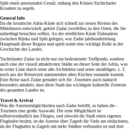
Split einen anreizenden Grund, entlang den Küsten Yachtcharter
Kroatien zu segeln.
General Info
Da die kroatische Adria-Küste sich schnell zur neuen Riviera des
Mittelmeers entwickelt, gehört Zadar zweifellos zu den Orten, die Sie
unbedingt besuchen sollten. An der nördlichen Küste Dalmatiens
zwischen Rijeka und Split gelegen, war Zadar jahrhundertelang
Hauptstadt dieser Region und spielt somit eine wichtige Rolle in der
Geschichte des Landes.
Yachtcharter Zadar ist nicht nur ein bedeutender Treffpunkt, sondern
auch eine der visuell attraktivsten Städte an dieser Seite der Adria, was
in erster Linie durch seine alte Architektur und seine unzähligen, z. T.
noch aus der Römerzeit stammenden alten Kirchen zustande kommt.
Eine Reise nach Zadar gestaltet sich für -Touristen auch dadurch
besonders attraktiv, dass diese Stadt das wichtigste kulturelle Zentrum
des gesamten Landes ist.
Travel & Arrival
Was die Anreisemöglichkeiten nach Zadar betrifft, so haben die -
Touristen eine große Auswahl. Die erste Möglichkeit ist
selbstverständlich das Fliegen, und obwohl die Stadt einen eigenen
Flughafen besitzt, ist die Anreise über Zagreb für Viele am einfachsten,
da der Flughafen in Zagreb mit mehr Städten verbunden ist und dort