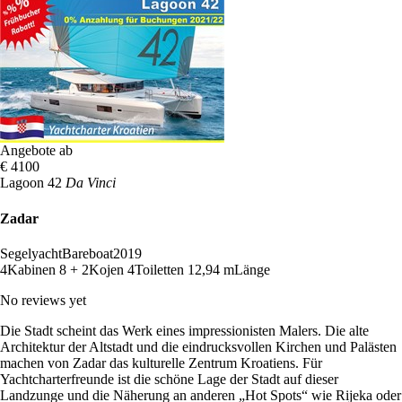
Angebote ab
€ 4100
Lagoon 42
Da Vinci
Zadar
Segelyacht
Bareboat
2019
4
Kabinen
8 + 2
Kojen
4
Toiletten
12,94 m
Länge
No reviews yet
Die Stadt scheint das Werk eines impressionisten Malers. Die alte
Architektur der Altstadt und die eindrucksvollen Kirchen und Palästen
machen von Zadar das kulturelle Zentrum Kroatiens. Für
Yachtcharterfreunde ist die schöne Lage der Stadt auf dieser
Landzunge und die Näherung an anderen „Hot Spots“ wie Rijeka oder