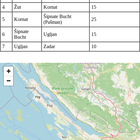
4
Žut
Kornat
15
Šipnate Bucht
5
Kornat
25
(Pašman)
Šipnate
6
Ugljan
15
Bucht
7
Ugljan
Zadar
10
+
−