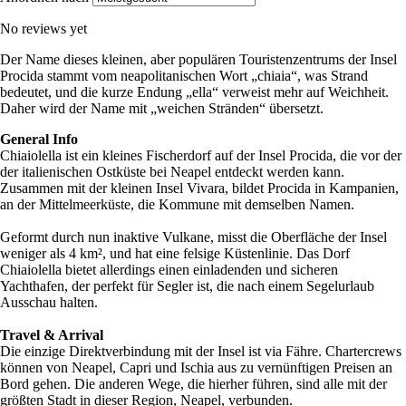
No reviews yet
Der Name dieses kleinen, aber populären Touristenzentrums der Insel
Procida stammt vom neapolitanischen Wort „chiaia“, was Strand
bedeutet, und die kurze Endung „ella“ verweist mehr auf Weichheit.
Daher wird der Name mit „weichen Stränden“ übersetzt.
General Info
Chiaiolella ist ein kleines Fischerdorf auf der Insel Procida, die vor der
der italienischen Ostküste bei Neapel entdeckt werden kann.
Zusammen mit der kleinen Insel Vivara, bildet Procida in Kampanien,
an der Mittelmeerküste, die Kommune mit demselben Namen.
Geformt durch nun inaktive Vulkane, misst die Oberfläche der Insel
weniger als 4 km², und hat eine felsige Küstenlinie. Das Dorf
Chiaiolella bietet allerdings einen einladenden und sicheren
Yachthafen, der perfekt für Segler ist, die nach einem Segelurlaub
Ausschau halten.
Travel & Arrival
Die einzige Direktverbindung mit der Insel ist via Fähre. Chartercrews
können von Neapel, Capri und Ischia aus zu vernünftigen Preisen an
Bord gehen. Die anderen Wege, die hierher führen, sind alle mit der
größten Stadt in dieser Region, Neapel, verbunden.