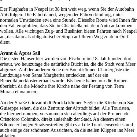
Der Flughafen in Neapel ist 38 km weit weg, wenn Sie der Autobahn
A56 folgen. Die Fahrt dauert, wegen der Fährverbindung, unter
normalen Umständen etwa eine Stunde. Dieselbe Route wird Ihnen für
den Fall empfohlen, dass Sie in Chiaiolella mit dem Auto ankommen
wollen. Alle wichtigen Zug- und Buslinien bieten Fahrten nach Neapel
an, das dann als obligatorischer Stopp auf Ihrem Weg zu dem Dorf
dient.
Avant & Apres Sail
Die ersten Häuser hier wurden von Fischern im 18. Jahrhundert dort
erbaut, wo heutzutage die natürliche Bucht ist, die die Stadt vom Meer
abgrenzt. Auf der anderen Seite der Bucht können Chartergäste die
Landzunge von Santa Margherita entdecken, auf der ein
Benediktinerkloster erbaut wurde. Bis heute haben nur die Ruinen
überlebt, da die Mönche ihre Kirche nahe der Festung von Terra
Murata einnahmen.
An der Straße Giovanni di Procida können Segler die Kirche von San
Guiseppe sehen, die das Zentrum der Altstadt bildet. Alle Touristen,
die hierherkommen, versammeln sich allerdings auf der Promenade
Cristoforo Columbo, direkt außerhalb der Stadt. An diesem einen
Kilometer langen Straßenstreifen gibt es all die Touristenservices und
auch einige der schönsten Aussichten, da die steilen Klippen ins Meer
abfallen.