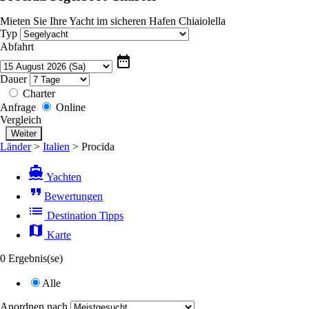
Mieten Sie Ihre Yacht im sicheren Hafen Chiaiolella
Typ
Abfahrt
date_range
Dauer
Charter
Anfrage
Online
Vergleich
Länder
>
Italien
>
Procida
directions_boat
Yachten
format_quote
Bewertungen
list
Destination Tipps
map
Karte
0 Ergebnis(se)
Alle
Anordnen nach