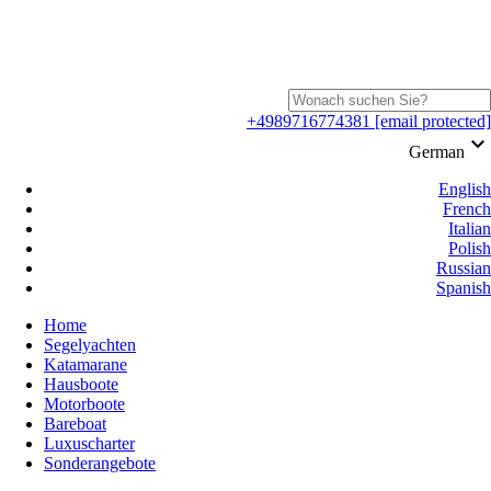
+4989716774381
[email protected]
keyboard_arrow_down
German
English
French
Italian
Polish
Russian
Spanish
Home
Segelyachten
Katamarane
Hausboote
Motorboote
Bareboat
Luxuscharter
Sonderangebote