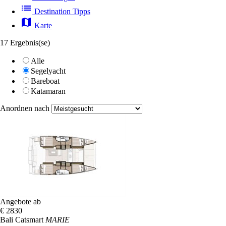
list
Destination Tipps
map
Karte
17 Ergebnis(se)
Alle
Segelyacht
Bareboat
Katamaran
Anordnen nach
Angebote ab
€ 2830
Bali Catsmart
MARIE