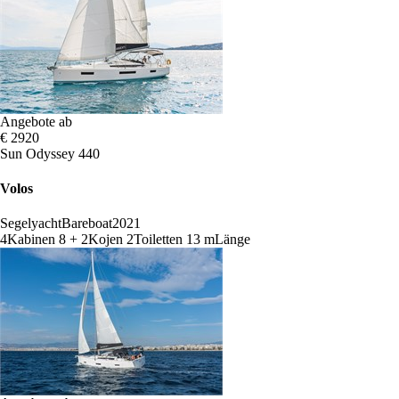
Angebote ab
€ 2920
Sun Odyssey 440
Volos
Segelyacht
Bareboat
2021
4
Kabinen
8 + 2
Kojen
2
Toiletten
13 m
Länge