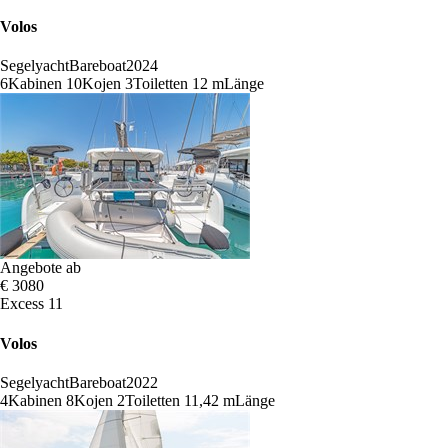
Volos
Segelyacht
Bareboat
2024
6
Kabinen
10
Kojen
3
Toiletten
12 m
Länge
Angebote ab
€ 3080
Excess 11
Volos
Segelyacht
Bareboat
2022
4
Kabinen
8
Kojen
2
Toiletten
11,42 m
Länge