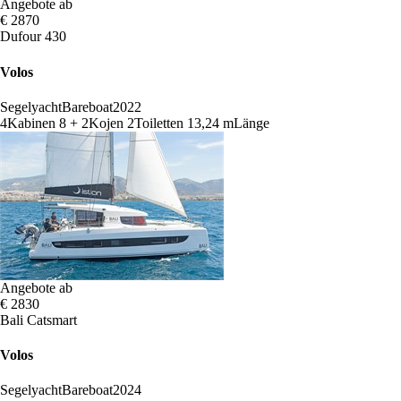
Angebote ab
€ 2870
Dufour 430
Volos
Segelyacht
Bareboat
2022
4
Kabinen
8 + 2
Kojen
2
Toiletten
13,24 m
Länge
Angebote ab
€ 2830
Bali Catsmart
Volos
Segelyacht
Bareboat
2024