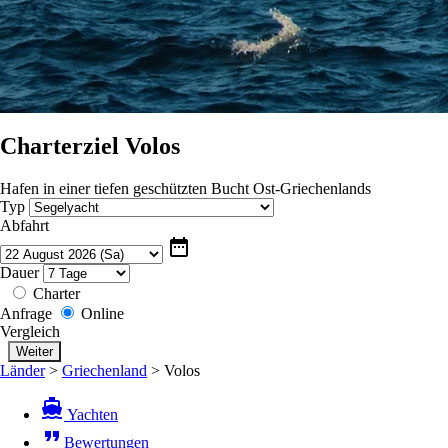
Charterziel Volos
Hafen in einer tiefen geschützten Bucht Ost-Griechenlands
Typ
Abfahrt
date_range
Dauer
Charter
Anfrage
Online
Vergleich
Länder
>
Griechenland
>
Volos
directions_boat
Yachten
format_quote
Bewertungen