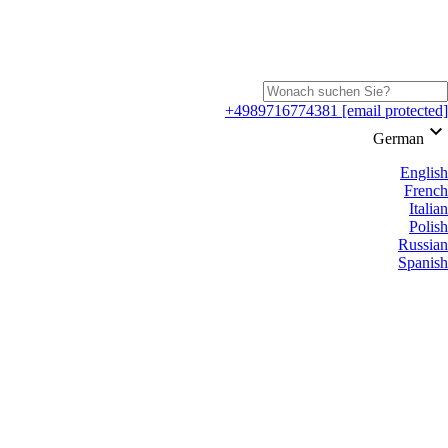
+4989716774381
[email protected]
keyboard_arrow_down
German
English
French
Italian
Polish
Russian
Spanish