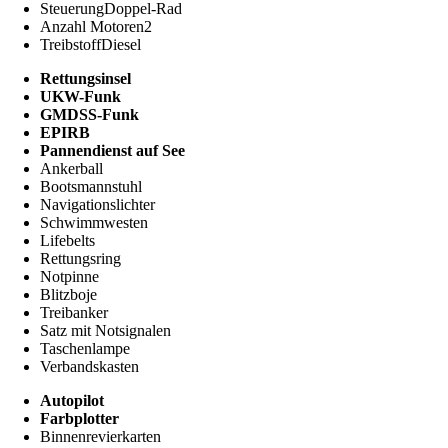
Steuerung
Doppel-Rad
Anzahl Motoren
2
Treibstoff
Diesel
Rettungsinsel
UKW-Funk
GMDSS-Funk
EPIRB
Pannendienst auf See
Ankerball
Bootsmannstuhl
Navigationslichter
Schwimmwesten
Lifebelts
Rettungsring
Notpinne
Blitzboje
Treibanker
Satz mit Notsignalen
Taschenlampe
Verbandskasten
Autopilot
Farbplotter
Binnenrevierkarten