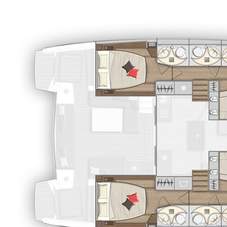
deneme
bonusu
veren
siteler
verabet