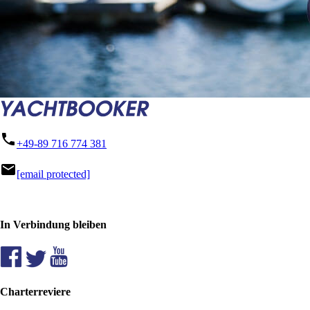
phone
+49-89 716 774 381
mail
[email protected]
In Verbindung bleiben
Charterreviere