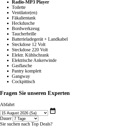
Radio-MP3 Player
Toilette
Ventilator(en)
Fäkalientank
Heckdusche
Bordwerkzeug
Taucherbrille
Batterieladegerät + Landkabel
Steckdose 12 Volt
Steckdose 220 Volt
Elektr. Kühlschrank
Elektrische Ankerwinde
Gasflasche
Pantry komplett
Gangway
Cockpittisch
Fragen Sie unseren Experten
Abfahrt
date_range
Dauer
Sie suchen nach Top Deals?