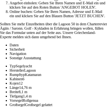
Angebot einholen: Geben Sie Ihren Namen und E-Mail ein und
klicken Sie auf den Roten Button 'ANGEBOT HOLEN'.
Online buchen: Geben Sie Ihren Namen, Adresse und E-Mail
ein und klicken Sie auf den Blauen Button 'JETZT BUCHEN'.
Sollten Sie mehr Einzelheiten über die Lagoon 50 in dem Charterrevier
Ägäis / Saronn. Golf - Kykladen in Erfahrung bringen wollen, füllen
Sie das Formular unten auf der Seite aus. Unsere Griechenland-
Experte melden sich dann umgehend bei Ihnen.
Daten
Sicherheit
Navigation
Sonstige Ausstattung
Typ
Segelyacht
Hersteller
Lagoon
Rumpftyp
Katamaran
Kabinen
6
Kojen
12
Länge
14,76 m
Breite
8,1 m
Tiefgang
1,4 m
Vorsegel
Rollgenua
Großsegel
Großsegel gelattet