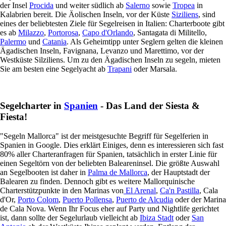
der Insel
Procida
und weiter südlich ab
Salerno
sowie
Tropea
in
Kalabrien bereit. Die Äolischen Inseln, vor der Küste
Siziliens
, sind
eines der beliebtesten Ziele für Segelreisen in Italien: Charterboote gibt
es ab
Milazzo
,
Portorosa
,
Capo d'Orlando
, Santagata di Militello,
Palermo
und
Catania
. Als Geheimtipp unter Seglern gelten die kleinen
Ägadischen Inseln, Favignana, Levanzo und Marettimo, vor der
Westküste Silziliens. Um zu den Ägadischen Inseln zu segeln, mieten
Sie am besten eine Segelyacht ab
Trapani
oder Marsala.
Segelcharter in
Spanien
- Das Land der Siesta &
Fiesta!
"Segeln Mallorca" ist der meistgesuchte Begriff für Segelferien in
Spanien in Google. Dies erklärt Einiges, denn es interessieren sich fast
80% aller Charteranfragen für Spanien, tatsächlich in erster Linie für
einen Segeltörn von der beliebten Baleareninsel. Die größte Auswahl
an Segelbooten ist daher in
Palma de Mallorca
, der Hauptstadt der
Balearen zu finden. Dennoch gibt es weitere Mallorquinische
Charterstützpunkte in den Marinas von
El Arenal
,
Ca'n Pastilla
, Cala
d'Or,
Porto Colom
,
Puerto Pollensa
,
Puerto de Alcudia
oder der Marina
de Cala Nova. Wenn Ihr Focus eher auf Party und Nightlife gerichtet
ist, dann sollte der Segelurlaub vielleicht ab
Ibiza Stadt
oder
San