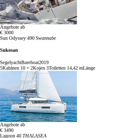
Angebote ab
€ 3000
Sun Odyssey 490
Swannabe
Sukosan
Segelyacht
Bareboat
2019
5
Kabinen
10 + 2
Kojen
3
Toiletten
14,42 m
Länge
Angebote ab
€ 3490
Lagoon 40
THALASEA