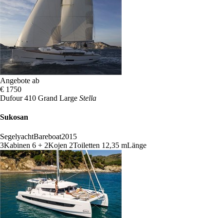
Angebote ab
€ 1750
Dufour 410 Grand Large
Stella
Sukosan
Segelyacht
Bareboat
2015
3
Kabinen
6 + 2
Kojen
2
Toiletten
12,35 m
Länge