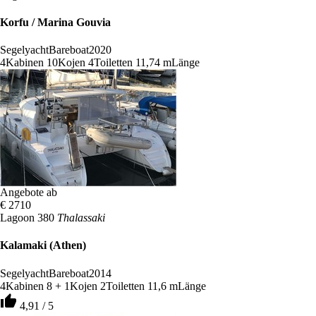
Korfu / Marina Gouvia
Segelyacht
Bareboat
2020
4
Kabinen
10
Kojen
4
Toiletten
11,74 m
Länge
Angebote ab
€ 2710
Lagoon 380
Thalassaki
Kalamaki (Athen)
Segelyacht
Bareboat
2014
4
Kabinen
8 + 1
Kojen
2
Toiletten
11,6 m
Länge
thumb_up
4,91 / 5