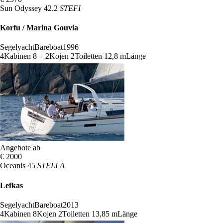
Sun Odyssey 42.2
STEFI
Korfu / Marina Gouvia
Segelyacht
Bareboat
1996
4
Kabinen
8 + 2
Kojen
2
Toiletten
12,8 m
Länge
Angebote ab
€ 2000
Oceanis 45
STELLA
Lefkas
Segelyacht
Bareboat
2013
4
Kabinen
8
Kojen
2
Toiletten
13,85 m
Länge