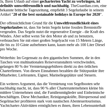
Ja, Ihren Urlaub auf einer
gecharterten Yacht zu verbringen, ist
definitiv umweltfreundlich und nachhaltig
. ​TheGuardian.com, eine
bekannte britische Tageszeitung, empfiehlt 3 Segelurlaube in seinem
Artikel "
20 of the best sustainable holidays in Europe for 2020
".
Der offensichtlichste Grund für die
Umweltfreundlichkeit eines
Segelurlaubes
ist, dass Sie beim Segeln keine fossilen Brennstoffe
vergeuden. Das Segeln nutzt die regenerative Energie - die Kraft des
Windes. Aber selbst wenn Sie den Motor ab und zu benutzen,
verbrauchen Sie mit einer großen Segelyacht von 15 Metern Länge,
die bis zu 10 Gäste aufnehmen kann, kaum mehr als 100 Liter Diesel
pro Woche.
Weiterhin: Im Gegensatz zu den gigantischen Summen, die in den
Taschen von multinationalen Reiseveranstaltern verschwinden,
gelangen 80 % der Vermietungsgebühren direkt zu den örtlichen
Charterfirmen. Von diesen Einnahmen bezahlen die Stützpunkte ihre
Mitarbeiter, Lieferanten, Eigner, Marineliegeplätze und Steuern.
Ein weiteres Argument, das die Vermietung von Segelbooten sehr
nachhaltig macht, ist, dass 90 % aller Charterunternehmen kleine bis
mittlere Unternehmen sind, die Familienmitglieder und Einheimische
beschäftigen. Diese Mechaniker, Reinigungskräfte, Büropersonal und
Segelmacher profitieren stark vom nautischen Abenteuertourismus.
Yachtcharter-Aktivitäten ermöglichen es ihnen, ihren Lebensunterhalt