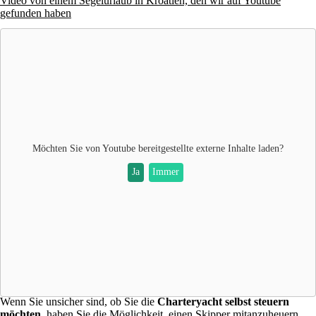
Video von einem Segelurlaub in Kroatien, den wir auf Youtube
gefunden haben
Möchten Sie von
Youtube
bereitgestellte externe Inhalte laden?
Ja
Immer
Wenn Sie unsicher sind, ob Sie die
Charteryacht selbst steuern
möchten,
haben Sie die Möglichkeit, einen Skipper mitanzuheuern