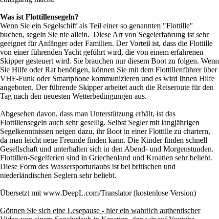
Was ist Flottillensegeln?
Wenn Sie ein Segelschiff als Teil einer so genannten "Flottille"
buchen, segeln Sie nie allein. Diese Art von Segelerfahrung ist sehr
geeignet für Anfänger oder Familien. Der Vorteil ist, dass die Flottille
von einer führenden Yacht geführt wird, die von einem erfahrenen
Skipper gesteuert wird. Sie brauchen nur diesem Boot zu folgen. Wenn
Sie Hilfe oder Rat benötigen, können Sie mit dem Flottillenführer über
VHF-Funk oder Smartphone kommunizieren und es wird Ihnen Hilfe
angeboten. Der führende Skipper arbeitet auch die Reiseroute für den
Tag nach den neuesten Wetterbedingungen aus.
Abgesehen davon, dass man Unterstützung erhält, ist das
Flottillensegeln auch sehr gesellig. Selbst Segler mit langjährigen
Segelkenntnissen neigen dazu, ihr Boot in einer Flottille zu chartern,
da man leicht neue Freunde finden kann. Die Kinder finden schnell
Gesellschaft und unterhalten sich in den Abend- und Morgenstunden.
Flottillen-Segelferien sind in Griechenland und Kroatien sehr beliebt.
Diese Form des Wassersporturlaubs ist bei britischen und
niederländischen Seglern sehr beliebt.
Übersetzt mit www.DeepL.com/Translator (kostenlose Version)
Gönnen Sie sich eine Lesepause - hier ein wahrlich authentischer