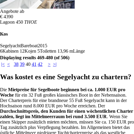
Angebote ab
€ 4390
Lagoon 450
THOE
Kos
Segelyacht
Bareboat
2015
6
Kabinen
12
Kojen
5
Toiletten
13,96 m
Länge
Displaying results 469-480 (of 506)
|<
<
38
39
40
41
42
>
>|
Was kostet es eine Segelyacht zu chartern?
Die
Mietpreise für Segelboote beginnen bei ca. 1.000 EUR pro
Woche
für ein 32 Fuß großes klassisches Boot in der Nebensaison.
Der Charterpreis für eine brandneue 55 Fuß Segelyacht kann in der
Hochsaison rund 8.000 EUR pro Woche erreichen. Der
Durchschnittspreis, den Kunden für einen wöchentlichen Charter
zahlen, liegt im Mittelmeerraum bei rund 3.500 EUR
. Wenn Sie
einen Skipper zusätzlich mieten möchten, müssen Sie ca. 150 EUR pro
Tag zusätzlich plus Verpflegung bezahlen. Im Allgemeinen bietet das
östliche Mittelmeer niedrigere Yachtcharterpreise
als das westliche