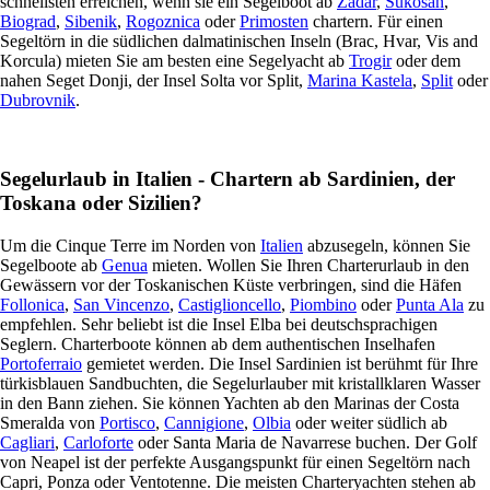
schnellsten erreichen, wenn sie ein Segelboot ab
Zadar
,
Sukosan
,
Biograd
,
Sibenik
,
Rogoznica
oder
Primosten
chartern. Für einen
Segeltörn in die südlichen dalmatinischen Inseln (Brac, Hvar, Vis and
Korcula) mieten Sie am besten eine Segelyacht ab
Trogir
oder dem
nahen Seget Donji, der Insel Solta vor Split,
Marina Kastela
,
Split
oder
Dubrovnik
.
Segelurlaub in Italien - Chartern ab Sardinien, der
Toskana oder Sizilien?
Um die Cinque Terre im Norden von
Italien
abzusegeln, können Sie
Segelboote ab
Genua
mieten. Wollen Sie Ihren Charterurlaub in den
Gewässern vor der Toskanischen Küste verbringen, sind die Häfen
Follonica
,
San Vincenzo
,
Castiglioncello
,
Piombino
oder
Punta Ala
zu
empfehlen. Sehr beliebt ist die Insel Elba bei deutschsprachigen
Seglern. Charterboote können ab dem authentischen Inselhafen
Portoferraio
gemietet werden. Die Insel Sardinien ist berühmt für Ihre
türkisblauen Sandbuchten, die Segelurlauber mit kristallklaren Wasser
in den Bann ziehen. Sie können Yachten ab den Marinas der Costa
Smeralda von
Portisco
,
Cannigione
,
Olbia
oder weiter südlich ab
Cagliari
,
Carloforte
oder Santa Maria de Navarrese buchen. Der Golf
von Neapel ist der perfekte Ausgangspunkt für einen Segeltörn nach
Capri, Ponza oder Ventotenne. Die meisten Charteryachten stehen ab