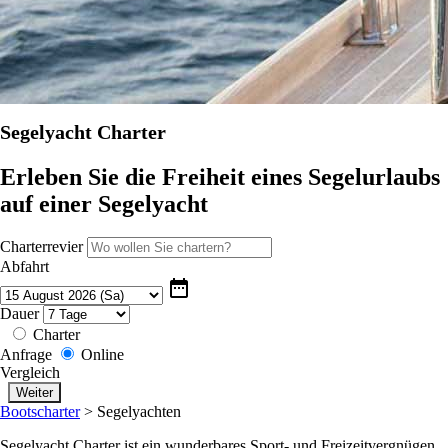
Segelyacht Charter
Erleben Sie die Freiheit eines Segelurlaubs
auf einer Segelyacht
Charterrevier
Abfahrt
date_range
Dauer
Charter
Anfrage
Online
Vergleich
Bootscharter
>
Segelyachten
Segelyacht Charter ist ein wunderbares Sport- und Freizeitvergnügen.