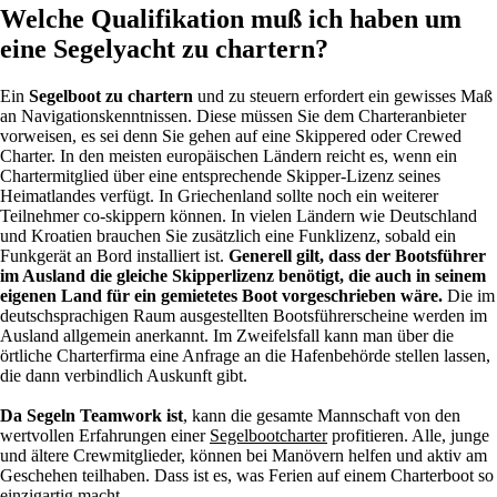
Welche Qualifikation muß ich haben um
eine Segelyacht zu chartern?
Ein
Segelboot zu chartern
und zu steuern erfordert ein gewisses Maß
an Navigationskenntnissen. Diese müssen Sie dem Charteranbieter
vorweisen, es sei denn Sie gehen auf eine Skippered oder Crewed
Charter. In den meisten europäischen Ländern reicht es, wenn ein
Chartermitglied über eine entsprechende Skipper-Lizenz seines
Heimatlandes verfügt. In Griechenland sollte noch ein weiterer
Teilnehmer co-skippern können. In vielen Ländern wie Deutschland
und Kroatien brauchen Sie zusätzlich eine Funklizenz, sobald ein
Funkgerät an Bord installiert ist.
Generell gilt, dass der Bootsführer
im Ausland die gleiche Skipperlizenz benötigt, die auch in seinem
eigenen Land für ein gemietetes Boot vorgeschrieben wäre.
Die im
deutschsprachigen Raum ausgestellten Bootsführerscheine werden im
Ausland allgemein anerkannt. Im Zweifelsfall kann man über die
örtliche Charterfirma eine Anfrage an die Hafenbehörde stellen lassen,
die dann verbindlich Auskunft gibt.
Da Segeln Teamwork ist
, kann die gesamte Mannschaft von den
wertvollen Erfahrungen einer
Segelbootcharter
profitieren. Alle, junge
und ältere Crewmitglieder, können bei Manövern helfen und aktiv am
Geschehen teilhaben. Dass ist es, was Ferien auf einem Charterboot so
einzigartig macht.