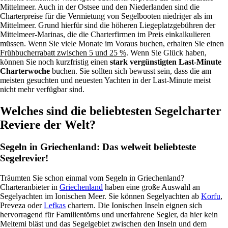
Mittelmeer. Auch in der Ostsee und den Niederlanden sind die
Charterpreise für die Vermietung von Segelbooten niedriger als im
Mittelmeer. Grund hierfür sind die höheren Liegeplatzgebühren der
Mittelmeer-Marinas, die die Charterfirmen im Preis einkalkulieren
müssen. Wenn Sie viele Monate im Voraus buchen, erhalten Sie einen
Frühbucherrabatt zwischen 5 und 25 %
. Wenn Sie Glück haben,
können Sie noch kurzfristig einen
stark vergünstigten Last-Minute
Charterwoche
buchen. Sie sollten sich bewusst sein, dass die am
meisten gesuchten und neuesten Yachten in der Last-Minute meist
nicht mehr verfügbar sind.
Welches sind die beliebtesten Segelcharter
Reviere der Welt?
Segeln in Griechenland: Das welweit beliebteste
Segelrevier!
Träumten Sie schon einmal vom Segeln in Griechenland?
Charteranbieter in
Griechenland
haben eine große Auswahl an
Segelyachten im Ionischen Meer. Sie können Segelyachten ab
Korfu
,
Preveza oder
Lefkas
chartern. Die Ionischen Inseln eignen sich
hervorragend für Familientörns und unerfahrene Segler, da hier kein
Meltemi bläst und das Segelgebiet zwischen den Inseln und dem