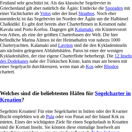
Festland sehr geschützt ist. Als das klassische Segelrevier in
Griechenland gilt aber natürlich die Ägäis: Entdecke die
Sporaden
mit
einer Yachtcharter ab
Volos
oder der Insel
Skiathos
. Noch eher
unentdeckt ist das Segelrevier im Norden der Ägäis um die Halbinsel
Chalkidiki: Es gibt dort bereits aber Charterfirmen in Keramoti nahe
Kavala und Porto Korfou. Dagegen gilt
Kalamaki
, ein Küstenvorort
von Athen, als eine der größten Charterbasen der Welt. Die hier
befindliche Marina Alimos ist der Heimathafen von nahezu 1000
Charteryachten. Kalamaki und
Lavrion
sind die den Kykladeninseln
am nächsten gelegenen Abfahrtshäfen. Paros ist einer der wenigen
Kykladenhäfen, der eine eigene Charterflotte beherbergt. Die
12 Inseln
des Dodekanes
nahe der Türkischen Küste, kann man am besten mit
einer Segelyacht durchkreuzen, wenn man ab
Kos
oder
Rhodos
chartert.
Welches sind die beliebtesten Häfen für
Segelcharter in
Kroatien
?
Segeltörn Kroatien! Für eine Segelcharter in Istrien oder der Kvarner
Bucht empfehlen wir ab
Pula
oder von Punat auf der Island Krk zu
mieten. Eines der wichtigsten Ziele für einen Segelurlaub in Kroatien
sind die Kornati Inseln. Sie können diese einmalige Inselwelt am