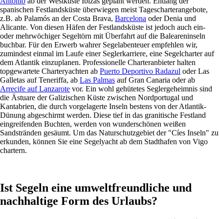
Antonio
ab der Westküste Ibizas geplant werden. Entlang der
spanischen Festlandsküste überwiegen meist Tagescharterangebote,
z.B. ab Palamós an der Costa Brava,
Barcelona
oder Denia und
Alicante. Von diesen Häfen der Festlandsküste ist jedoch auch ein-
oder mehrwöchiger Segeltörn mit Überfahrt auf die Baleareninseln
buchbar. Für den Erwerb wahrer Segelabenteuer empfehlen wir,
zumindest einmal im Laufe einer Seglerkarriere, eine Segelcharter auf
dem Atlantik einzuplanen. Professionelle Charteranbieter halten
topgewartete Charteryachten ab
Puerto Deportivo Radazul
oder Las
Galletas auf Teneriffa, ab
Las Palmas
auf Gran Canaria oder ab
Arrecife auf Lanzarote
vor. Ein wohl gehütetes Seglergeheimnis sind
die Ästuare der Galizischen Küste zwischen Nordportugal und
Kantabrien, die durch vorgelagerte Inseln bestens von der Atlantik-
Dünung abgeschirmt werden. Diese tief in das granitische Festland
eingreifenden Buchten, werden von wunderschönen weißen
Sandstränden gesäumt. Um das Naturschutzgebiet der "Cíes Inseln" zu
erkunden, können Sie eine Segelyacht ab dem Stadthafen von Vigo
chartern.
Ist Segeln eine umweltfreundliche und
nachhaltige Form des Urlaubs?