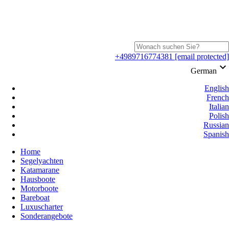
+4989716774381
[email protected]
keyboard_arrow_down
German
English
French
Italian
Polish
Russian
Spanish
Home
Segelyachten
Katamarane
Hausboote
Motorboote
Bareboat
Luxuscharter
Sonderangebote