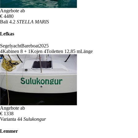
Angebote ab
€ 4480
Bali 4.2
STELLA MARIS
Lefkas
Segelyacht
Bareboat
2025
4
Kabinen
8 + 1
Kojen
4
Toiletten
12,85 m
Länge
Angebote ab
€ 1338
Varianta 44
Sulukongur
Lemmer