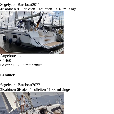
Segelyacht
Bareboat
2011
4
Kabinen
8 + 2
Kojen
1
Toiletten
13,18 m
Länge
Angebote ab
€ 1460
Bavaria C38
Summertime
Lemmer
Segelyacht
Bareboat
2022
3
Kabinen
6
Kojen
1
Toiletten
11,38 m
Länge