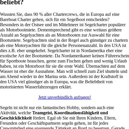
beliebt?
Wussten Sie, dass 90 % aller Chartercrews, die in Europa auf eine
Bareboat Charter gehen, sich für ein Segelboot entscheiden?
Besonders in der Ostsee und im Mittelmeer ist Segelcharter populärer
als Motorbootmiete. Dementsprechend gibt es eine weitaus größere
Anzahl an Segelyachten als an Motorbooten zur Auswahl für eine
Bootsmiete. Segelyachten sind in der Regel auch günstiger zu chartern
als eine Motoryachten für die gleiche Personenanzahl. In den USA ist
dies z.B. eher umgekehrt. Segelcharter ist in Nordamerika eher eine
exotische Art der Bootsmiete. Da Nordamerikaner keinen Führerschein
für Sportboote brauchen, gerne zum Fischen gehen und wenig Urlaub
haben, ist ein Motorboot für sie die erste Wahl. Übernachten auf dem
Wasser ist eher die Ausnahme. Man will schnell zum Ziel shutteln und
am Abend wieder in der Marina sein. Außerdem ist der Kraftstoff in
den USA viel günstiger als in Europa, was die Beliebtheit von
motorisierten Wasserfahrzeugen erklärt.
Jetzt unverbindlich anfragen!
Segeln ist nicht nur ein fantastisches Hobby, sondern auch eine
Aktivität, welche
Teamgeist, Koordinationsfähigkeit und
Geschicklichkeit
fördert. Egal ob Sie mit Ihren Kindern, Eltern,
Freunden oder Geschäftspartnern segeln gehen, ist für jedes
Crewmitglied eine spannende Tätigkeit an Bord zu besetzen. Gerade