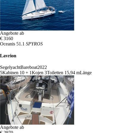
Angebote ab
€ 3160
Oceanis 51.1
SPYROS
Lavrion
Segelyacht
Bareboat
2022
5
Kabinen
10 + 1
Kojen
3
Toiletten
15,94 m
Länge
Angebote ab
€ 2970