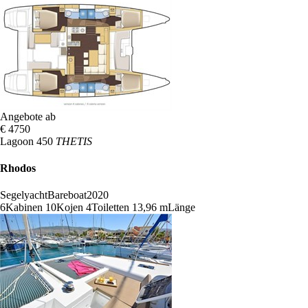
Angebote ab
€ 4750
Lagoon 450
THETIS
Rhodos
Segelyacht
Bareboat
2020
6
Kabinen
10
Kojen
4
Toiletten
13,96 m
Länge