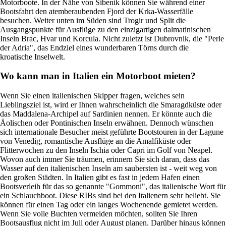
Motorboote. In der Nähe von Sibenik können Sie während einer
Bootsfahrt den atemberaubenden Fjord der Krka-Wasserfälle
besuchen. Weiter unten im Süden sind Trogir und Split die
Ausgangspunkte für Ausflüge zu den einzigartigen dalmatinischen
Inseln Brac, Hvar und Korcula. Nicht zuletzt ist Dubrovnik, die "Perle
der Adria", das Endziel eines wunderbaren Törns durch die
kroatische Inselwelt.
Wo kann man in Italien ein Motorboot mieten?
Wenn Sie einen italienischen Skipper fragen, welches sein
Lieblingsziel ist, wird er Ihnen wahrscheinlich die Smaragdküste oder
das Maddalena-Archipel auf Sardinien nennen. Er könnte auch die
Äolischen oder Pontinischen Inseln erwähnen. Dennoch wünschen
sich internationale Besucher meist geführte Bootstouren in der Lagune
von Venedig, romantische Ausflüge an die Amalfiküste oder
Flitterwochen zu den Inseln Ischia oder Capri im Golf von Neapel.
Wovon auch immer Sie träumen, erinnern Sie sich daran, dass das
Wasser auf den italienischen Inseln am saubersten ist - weit weg von
den großen Städten. In Italien gibt es fast in jedem Hafen einen
Bootsverleih für das so genannte "Gommoni", das italienische Wort für
ein Schlauchboot. Diese RIBs sind bei den Italienern sehr beliebt. Sie
können für einen Tag oder ein langes Wochenende gemietet werden.
Wenn Sie volle Buchten vermeiden möchten, sollten Sie Ihren
Bootsausflug nicht im Juli oder August planen. Darüber hinaus können