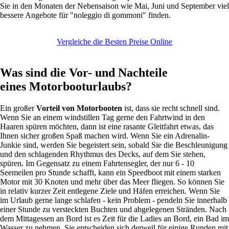
Sie in den Monaten der Nebensaison wie Mai, Juni und September viel
bessere Angebote für "noleggio di gommoni" finden.
Vergleiche die Besten Preise Online
Was sind die Vor- und Nachteile
eines Motorbooturlaubs?
Ein großer
Vorteil von Motorbooten
ist, dass sie recht schnell sind.
Wenn Sie an einem windstillen Tag gerne den Fahrtwind in den
Haaren spüren möchten, dann ist eine rasante Gleitfahrt etwas, das
Ihnen sicher großen Spaß machen wird. Wenn Sie ein Adrenalin-
Junkie sind, werden Sie begeistert sein, sobald Sie die Beschleunigung
und den schlagenden Rhythmus des Decks, auf dem Sie stehen,
spüren. Im Gegensatz zu einem Fahrtensegler, der nur 6 - 10
Seemeilen pro Stunde schafft, kann ein Speedboot mit einem starken
Motor mit 30 Knoten und mehr über das Meer fliegen. So können Sie
in relativ kurzer Zeit entlegene Ziele und Häfen erreichen. Wenn Sie
im Urlaub gerne lange schlafen - kein Problem - pendeln Sie innerhalb
einer Stunde zu versteckten Buchten und abgelegenen Stränden. Nach
dem Mittagessen an Bord ist es Zeit für die Ladies an Bord, ein Bad im
Wasser zu nehmen. Sie entscheiden sich derweil für einige Runden mit