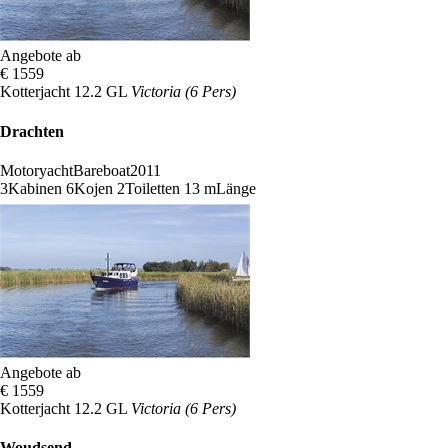
Angebote ab
€ 1559
Kotterjacht 12.2 GL
Victoria (6 Pers)
Drachten
Motoryacht
Bareboat
2011
3
Kabinen
6
Kojen
2
Toiletten
13 m
Länge
Angebote ab
€ 1559
Kotterjacht 12.2 GL
Victoria (6 Pers)
Woudsend