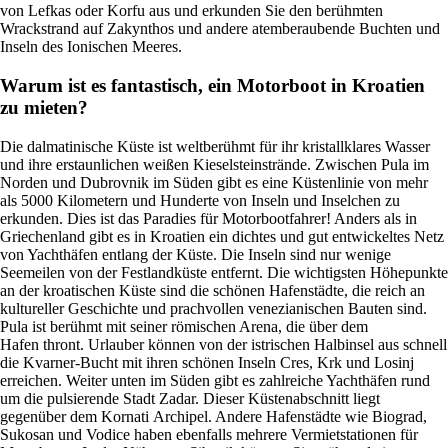
von Lefkas oder Korfu aus und erkunden Sie den berühmten
Wrackstrand auf Zakynthos und andere atemberaubende Buchten und
Inseln des Ionischen Meeres.
Warum ist es fantastisch, ein Motorboot in Kroatien
zu mieten?
Die dalmatinische Küste ist weltberühmt für ihr kristallklares Wasser
und ihre erstaunlichen weißen Kieselsteinstrände. Zwischen Pula im
Norden und Dubrovnik im Süden gibt es eine Küstenlinie von mehr
als 5000 Kilometern und Hunderte von Inseln und Inselchen zu
erkunden. Dies ist das Paradies für Motorbootfahrer! Anders als in
Griechenland gibt es in Kroatien ein dichtes und gut entwickeltes Netz
von Yachthäfen entlang der Küste. Die Inseln sind nur wenige
Seemeilen von der Festlandküste entfernt. Die wichtigsten Höhepunkte
an der kroatischen Küste sind die schönen Hafenstädte, die reich an
kultureller Geschichte und prachvollen venezianischen Bauten sind.
Pula ist berühmt mit seiner römischen Arena, die über dem
Hafen thront. Urlauber können von der istrischen Halbinsel aus schnell
die Kvarner-Bucht mit ihren schönen Inseln Cres, Krk und Losinj
erreichen. Weiter unten im Süden gibt es zahlreiche Yachthäfen rund
um die pulsierende Stadt Zadar. Dieser Küstenabschnitt liegt
gegenüber dem Kornati Archipel. Andere Hafenstädte wie Biograd,
Sukosan und Vodice haben ebenfalls mehrere Vermietstationen für