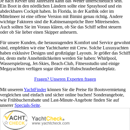
Je nach Revier und Jahreszeit kann das Wetter unterschiedlich sein.
Ein Boot in den nördlichen Ländern sollte eine Sprayhood und ein
abdeckbares Cockpit haben. In Florida, in der Karibik oder im
Mittelmeer ist eine offene Version mit Bimini genau richtig. Andere
wichtige Faktoren sind die Kabinenansprüche Ihrer Mitreisenden.
Auch sollten Sie im Voraus klären, ob Sie das Schiff selbst steuern
oder ob Sie lieber einen Skipper anheuern.
Für unsere Kunden, die herausragenden Komfort und Service gewohnt
sind, empfehlen wir eine Yachtcharter mit Crew. Solche Luxusyachten
haben exklusive Designs und großzügige Layouts. Je größer das Schiff
ist, desto mehr Annehmlichkeiten werden Sie haben: Whirlpool,
Wasserspielzeug, Jet-Skies, Beach-Club, Fitnessstudio und einige
Megayachten verfügen sogar über ein Hubschrauberlandeplatz.
Fragen? Unseren Experten fragen
Mit unserem
YachtFinder
können Sie die Preise für Bootsvermietung
vergleichen und einfach und sicher online buchen! Sonderangebote,
wie Frühbucherrabatte und Last-Minute-Angebote finden Sie auf
unserer
Specials-Seite
.