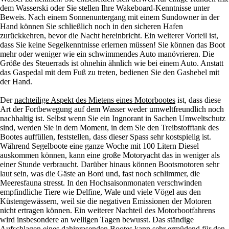
dem Wasserski oder Sie stellen Ihre Wakeboard-Kenntnisse unter
Beweis. Nach einem Sonnenuntergang mit einem Sundowner in der
Hand können Sie schließlich noch in den sicheren Hafen
zurückkehren, bevor die Nacht hereinbricht. Ein weiterer Vorteil ist,
dass Sie keine Segelkenntnisse erlernen müssen! Sie können das Boot
mehr oder weniger wie ein schwimmendes Auto manövrieren. Die
Größe des Steuerrads ist ohnehin ähnlich wie bei einem Auto. Anstatt
das Gaspedal mit dem Fuß zu treten, bedienen Sie den Gashebel mit
der Hand.
Der
nachteilige Aspekt des Mietens eines Motorbootes
ist, dass diese
Art der Fortbewegung auf dem Wasser weder umweltfreundlich noch
nachhaltig ist. Selbst wenn Sie ein Ingnorant in Sachen Umweltschutz
sind, werden Sie in dem Moment, in dem Sie den Treibstofftank des
Bootes auffüllen, feststellen, dass dieser Spass sehr kostspielig ist.
Während Segelboote eine ganze Woche mit 100 Litern Diesel
auskommen können, kann eine große Motoryacht das in weniger als
einer Stunde verbraucht. Darüber hinaus können Bootsmotoren sehr
laut sein, was die Gäste an Bord und, fast noch schlimmer, die
Meeresfauna stresst. In den Hochsaisonmonaten verschwinden
empfindliche Tiere wie Delfine, Wale und viele Vögel aus den
Küstengewässern, weil sie die negativen Emissionen der Motoren
nicht ertragen können. Ein weiterer Nachteil des Motorbootfahrens
wird insbesondere an welligen Tagen bewusst. Das ständige
Aufschlagen eines dahinrasenden Bootes kann sehr ermüdend für den