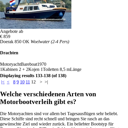
Angebote ab
€ 859
Doerak 850 OK
Woelwater (2-4 Pers)
Drachten
Motoryacht
Bareboat
1970
1
Kabinen
2 + 2
Kojen
1
Toiletten
8,5 m
Länge
Displaying results 133-138 (of 138)
|<
<
8
9
10
11
12
>
>|
Welche verschiedenen Arten von
Motorbootverleih gibt es?
Die Motoryachten sind vor allem bei Tagesausflügen sehr beliebt.
Diese Schiffe sind recht schnell und bringen Sie rasch an das
gewünschte Ziel und wieder zurück. Ein beliebter Bootstyp für