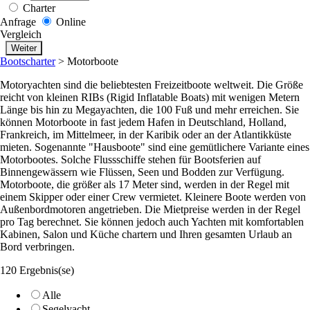
Charter
Anfrage
Online
Vergleich
Bootscharter
>
Motorboote
Motoryachten sind die beliebtesten Freizeitboote weltweit. Die Größe
reicht von kleinen RIBs (Rigid Inflatable Boats) mit wenigen Metern
Länge bis hin zu Megayachten, die 100 Fuß und mehr erreichen. Sie
können Motorboote in fast jedem Hafen in Deutschland, Holland,
Frankreich, im Mittelmeer, in der Karibik oder an der Atlantikküste
mieten. Sogenannte "Hausboote" sind eine gemütlichere Variante eines
Motorbootes. Solche Flussschiffe stehen für Bootsferien auf
Binnengewässern wie Flüssen, Seen und Bodden zur Verfügung.
Motorboote, die größer als 17 Meter sind, werden in der Regel mit
einem Skipper oder einer Crew vermietet. Kleinere Boote werden von
Außenbordmotoren angetrieben. Die Mietpreise werden in der Regel
pro Tag berechnet. Sie können jedoch auch Yachten mit komfortablen
Kabinen, Salon und Küche chartern und Ihren gesamten Urlaub an
Bord verbringen.
120 Ergebnis(se)
Alle
Segelyacht