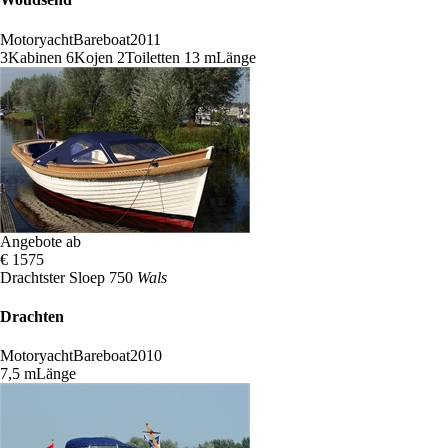
Motoryacht
Bareboat
2011
3
Kabinen
6
Kojen
2
Toiletten
13 m
Länge
Angebote ab
€ 1575
Drachtster Sloep 750
Wals
Drachten
Motoryacht
Bareboat
2010
7,5 m
Länge