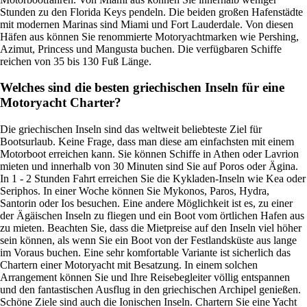
Stunden zu den Florida Keys pendeln. Die beiden großen Hafenstädte
mit modernen Marinas sind Miami und Fort Lauderdale. Von diesen
Häfen aus können Sie renommierte Motoryachtmarken wie Pershing,
Azimut, Princess und Mangusta buchen. Die verfügbaren Schiffe
reichen von 35 bis 130 Fuß Länge.
Welches sind die besten griechischen Inseln für eine
Motoryacht Charter?
Die griechischen Inseln sind das weltweit beliebteste Ziel für
Bootsurlaub. Keine Frage, dass man diese am einfachsten mit einem
Motorboot erreichen kann. Sie können Schiffe in Athen oder Lavrion
mieten und innerhalb von 30 Minuten sind Sie auf Poros oder Ägina.
In 1 - 2 Stunden Fahrt erreichen Sie die Kykladen-Inseln wie Kea oder
Seriphos. In einer Woche können Sie Mykonos, Paros, Hydra,
Santorin oder Ios besuchen. Eine andere Möglichkeit ist es, zu einer
der Ägäischen Inseln zu fliegen und ein Boot vom örtlichen Hafen aus
zu mieten. Beachten Sie, dass die Mietpreise auf den Inseln viel höher
sein können, als wenn Sie ein Boot von der Festlandsküste aus lange
im Voraus buchen. Eine sehr komfortable Variante ist sicherlich das
Chartern einer Motoryacht mit Besatzung. In einem solchen
Arrangement können Sie und Ihre Reisebegleiter völlig entspannen
und den fantastischen Ausflug in den griechischen Archipel genießen.
Schöne Ziele sind auch die Ionischen Inseln. Chartern Sie eine Yacht