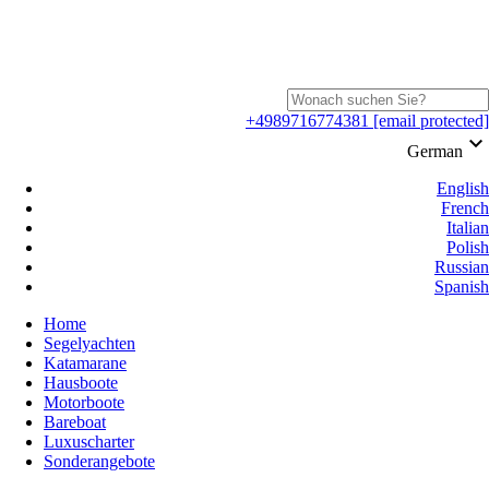
+4989716774381
[email protected]
keyboard_arrow_down
German
English
French
Italian
Polish
Russian
Spanish
Home
Segelyachten
Katamarane
Hausboote
Motorboote
Bareboat
Luxuscharter
Sonderangebote