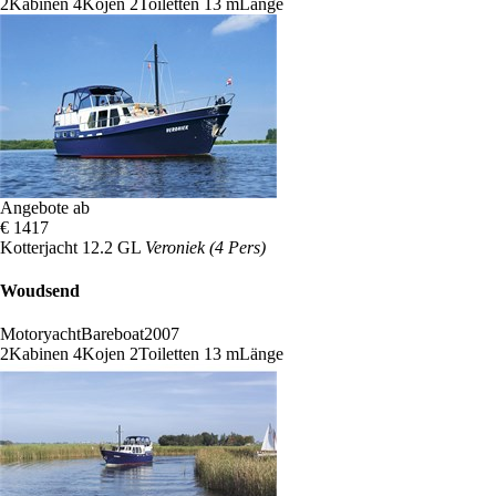
2
Kabinen
4
Kojen
2
Toiletten
13 m
Länge
Angebote ab
€ 1417
Kotterjacht 12.2 GL
Veroniek (4 Pers)
Woudsend
Motoryacht
Bareboat
2007
2
Kabinen
4
Kojen
2
Toiletten
13 m
Länge