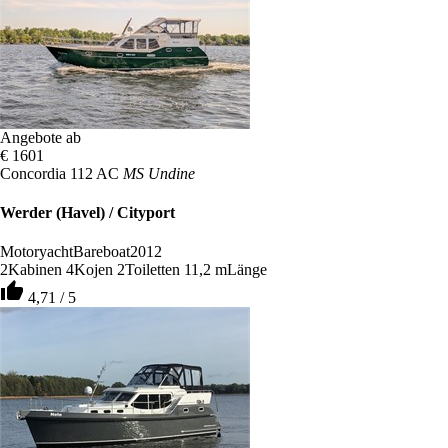
Angebote ab
€ 1601
Concordia 112 AC
MS Undine
Werder (Havel) / Cityport
Motoryacht
Bareboat
2012
2
Kabinen
4
Kojen
2
Toiletten
11,2 m
Länge
thumb_up
4,71 / 5