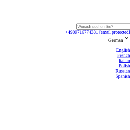
+4989716774381
[email protected]
keyboard_arrow_down
German
English
French
Italian
Polish
Russian
Spanish