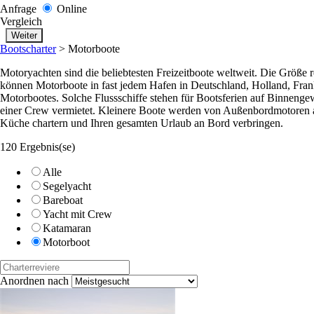
Anfrage
Online
Vergleich
Bootscharter
>
Motorboote
Motoryachten sind die beliebtesten Freizeitboote weltweit. Die Größe 
können Motorboote in fast jedem Hafen in Deutschland, Holland, Frankr
Motorbootes. Solche Flussschiffe stehen für Bootsferien auf Binnenge
einer Crew vermietet. Kleinere Boote werden von Außenbordmotoren a
Küche chartern und Ihren gesamten Urlaub an Bord verbringen.
120 Ergebnis(se)
Alle
Segelyacht
Bareboat
Yacht mit Crew
Katamaran
Motorboot
Anordnen nach