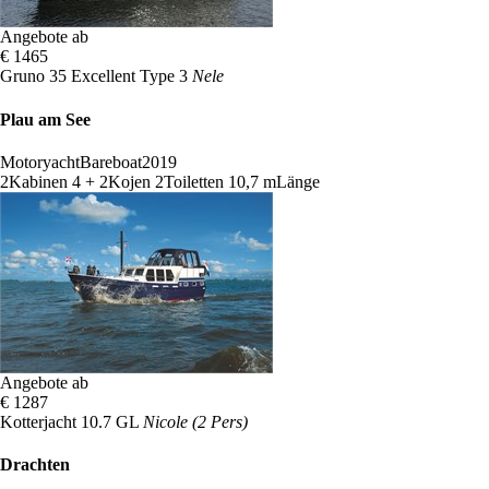
Angebote ab
€ 1465
Gruno 35 Excellent Type 3
Nele
Plau am See
Motoryacht
Bareboat
2019
2
Kabinen
4 + 2
Kojen
2
Toiletten
10,7 m
Länge
Angebote ab
€ 1287
Kotterjacht 10.7 GL
Nicole (2 Pers)
Drachten