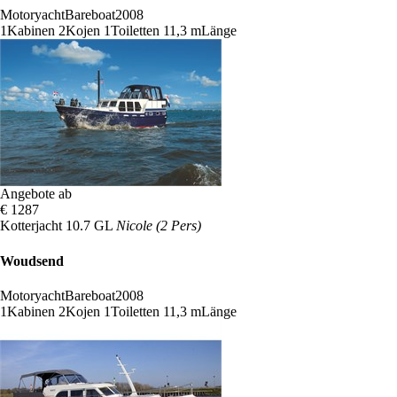
Motoryacht
Bareboat
2008
1
Kabinen
2
Kojen
1
Toiletten
11,3 m
Länge
Angebote ab
€ 1287
Kotterjacht 10.7 GL
Nicole (2 Pers)
Woudsend
Motoryacht
Bareboat
2008
1
Kabinen
2
Kojen
1
Toiletten
11,3 m
Länge