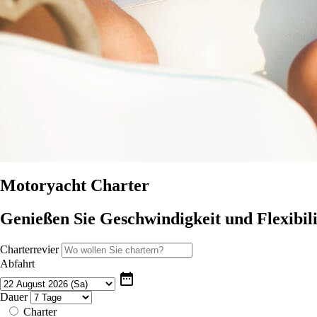
Motoryacht Charter
Genießen Sie Geschwindigkeit und Flexibil
Charterrevier
Abfahrt
date_range
Dauer
Charter