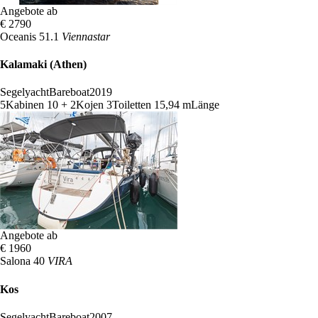
Angebote ab
€ 2790
Oceanis 51.1
Viennastar
Kalamaki (Athen)
Segelyacht
Bareboat
2019
5
Kabinen
10 + 2
Kojen
3
Toiletten
15,94 m
Länge
Angebote ab
€ 1960
Salona 40
VIRA
Kos
Segelyacht
Bareboat
2007