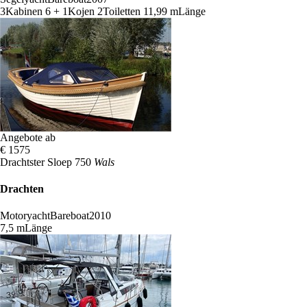
3
Kabinen
6 + 1
Kojen
2
Toiletten
11,99 m
Länge
Angebote ab
€ 1575
Drachtster Sloep 750
Wals
Drachten
Motoryacht
Bareboat
2010
7,5 m
Länge