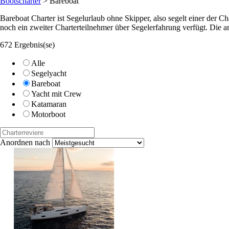
Bootscharter
>
Bareboat
Bareboat Charter ist Segelurlaub ohne Skipper, also segelt einer der C
noch ein zweiter Charterteilnehmer über Segelerfahrung verfügt. Die a
672 Ergebnis(se)
Alle
Segelyacht
Bareboat
Yacht mit Crew
Katamaran
Motorboot
Anordnen nach