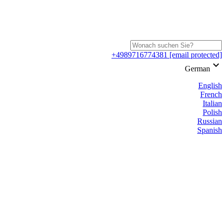
+4989716774381
[email protected]
keyboard_arrow_down
German
English
French
Italian
Polish
Russian
Spanish