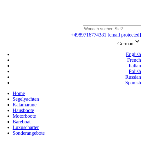
+4989716774381
[email protected]
keyboard_arrow_down
German
English
French
Italian
Polish
Russian
Spanish
Home
Segelyachten
Katamarane
Hausboote
Motorboote
Bareboat
Luxuscharter
Sonderangebote