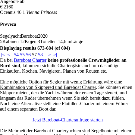
Angebote ab
€ 2160
Oceanis 46.1
Vienna Princess
Preveza
Segelyacht
Bareboat
2020
5
Kabinen
12
Kojen
3
Toiletten
14,6 m
Länge
Displaying results 673-684 (of 694)
|<
<
54
55
56
57
58
>
>|
Da bei
Bareboat Charter
keine professionelle Crewmitglieder an
Bord sind
, kümmern sich die Chartergäste auch um das nötige
Einkaufen, Kochen, Navigieren, Planen von Routen etc.
Eine mögliche Option für
Segler mit wenig Erfahrung wäre eine
Kombination von Skippered und Bareboat Charter
. Sie könnten einen
Skipper mieten, der die Yacht während der ersten Tage steuert, und
langsam das Ruder übernehmen wenn Sie sich bereit dazu fühlen.
Noch eine Alternative stellt eine Flottillen-Charter mit einem Führer
auf einem separaten Boot dar.
Jetzt Bareboat-Charteranfrage starten
Die Mehrheit der Bareboat Charteryachten sind Segelboote mit einem