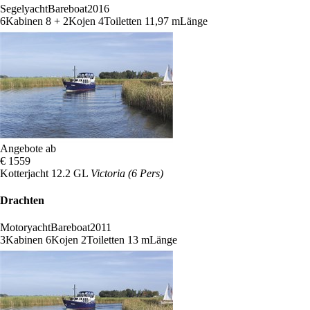
Segelyacht
Bareboat
2016
6
Kabinen
8 + 2
Kojen
4
Toiletten
11,97 m
Länge
Angebote ab
€ 1559
Kotterjacht 12.2 GL
Victoria (6 Pers)
Drachten
Motoryacht
Bareboat
2011
3
Kabinen
6
Kojen
2
Toiletten
13 m
Länge