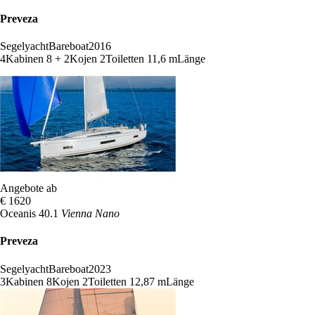
Preveza
Segelyacht
Bareboat
2016
4
Kabinen
8 + 2
Kojen
2
Toiletten
11,6 m
Länge
Angebote ab
€ 1620
Oceanis 40.1
Vienna Nano
Preveza
Segelyacht
Bareboat
2023
3
Kabinen
8
Kojen
2
Toiletten
12,87 m
Länge