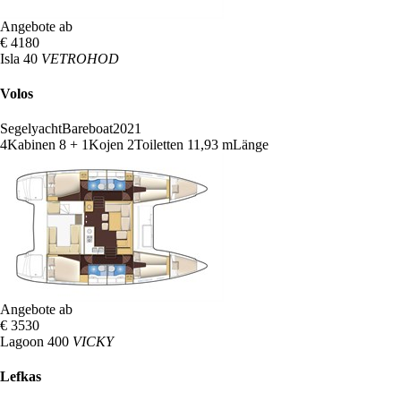
Angebote ab
€ 4180
Isla 40
VETROHOD
Volos
Segelyacht
Bareboat
2021
4
Kabinen
8 + 1
Kojen
2
Toiletten
11,93 m
Länge
Angebote ab
€ 3530
Lagoon 400
VICKY
Lefkas