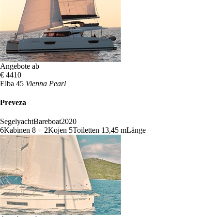
Angebote ab
€ 4410
Elba 45
Vienna Pearl
Preveza
Segelyacht
Bareboat
2020
6
Kabinen
8 + 2
Kojen
5
Toiletten
13,45 m
Länge