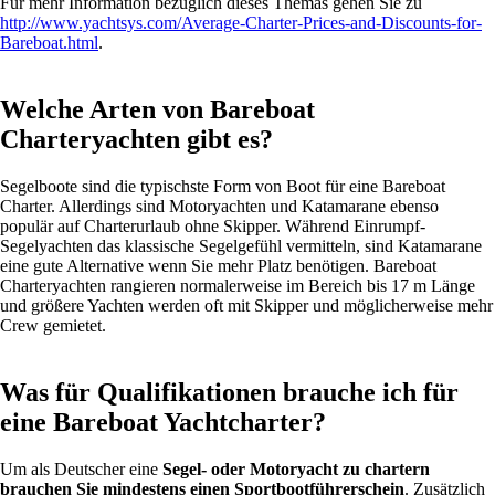
Für mehr Information bezüglich dieses Themas gehen Sie zu
http://www.yachtsys.com/Average-Charter-Prices-and-Discounts-for-
Bareboat.html
.
Welche Arten von Bareboat
Charteryachten gibt es?
Segelboote sind die typischste Form von Boot für eine Bareboat
Charter. Allerdings sind Motoryachten und Katamarane ebenso
populär auf Charterurlaub ohne Skipper. Während Einrumpf-
Segelyachten das klassische Segelgefühl vermitteln, sind Katamarane
eine gute Alternative wenn Sie mehr Platz benötigen. Bareboat
Charteryachten rangieren normalerweise im Bereich bis 17 m Länge
und größere Yachten werden oft mit Skipper und möglicherweise mehr
Crew gemietet.
Was für Qualifikationen brauche ich für
eine Bareboat Yachtcharter?
Um als Deutscher eine
Segel- oder Motoryacht zu chartern
brauchen Sie mindestens einen Sportbootführerschein
. Zusätzlich