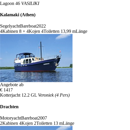
Lagoon 46
VASILIKI
Kalamaki (Athen)
Segelyacht
Bareboat
2022
4
Kabinen
8 + 4
Kojen
4
Toiletten
13,99 m
Länge
Angebote ab
€ 1417
Kotterjacht 12.2 GL
Veroniek (4 Pers)
Drachten
Motoryacht
Bareboat
2007
2
Kabinen
4
Kojen
2
Toiletten
13 m
Länge