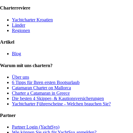
Charterreviere
Yachtcharter Kroatien
Länder
Regionen
Artikel
Blog
Warum mit uns chartern?
Über uns
6 Tipps für Ihren ersten Bootsurlaub
Catamaran Charter on Mallorca
Charter a Catamaran in Greece
Die besten 4 Skipper- & Kautionsversicherungen
Yachtcharter Führerscheine - Welchen brauchen Sie?
Partner
Partner Login (YachtSys)
Wie können Sie sich für YachtSys anmelden?