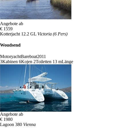
Angebote ab
€ 1559
Kotterjacht 12.2 GL
Victoria (6 Pers)
Woudsend
Motoryacht
Bareboat
2011
3
Kabinen
6
Kojen
2
Toiletten
13 m
Länge
Angebote ab
€ 1980
Lagoon 380
Vienna