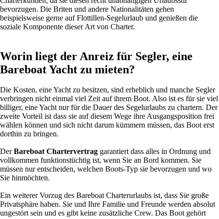
Charterkunden, da sie diesen recht unabhängigen Urlaubsstil
bevorzugen. Die Briten und andere Nationalitäten gehen
beispielsweise gerne auf Flottillen-Segelurlaub und genießen die
soziale Komponente dieser Art von Charter.
Worin liegt der Anreiz für Segler, eine
Bareboat Yacht zu mieten?
Die Kosten, eine Yacht zu besitzen, sind erheblich und manche Segler
verbringen nicht einmal viel Zeit auf ihrem Boot. Also ist es für sie viel
billiger, eine Yacht nur für die Dauer des Segelurlaubs zu chartern. Der
zweite Vorteil ist dass sie auf diesem Wege ihre Ausgangsposition frei
wählen können und sich nicht darum kümmern müssen, das Boot erst
dorthin zu bringen.
Der
Bareboat Chartervertrag
garantiert dass alles in Ordnung und
vollkommen funktionstüchtig ist, wenn Sie an Bord kommen. Sie
müssen nur entscheiden, welchen Boots-Typ sie bevorzugen und wo
Sie hinmöchten.
Ein weiterer Vorzug des Bareboat Charterurlaubs ist, dass Sie große
Privatsphäre haben. Sie und Ihre Familie und Freunde werden absolut
ungestört sein und es gibt keine zusätzliche Crew. Das Boot gehört