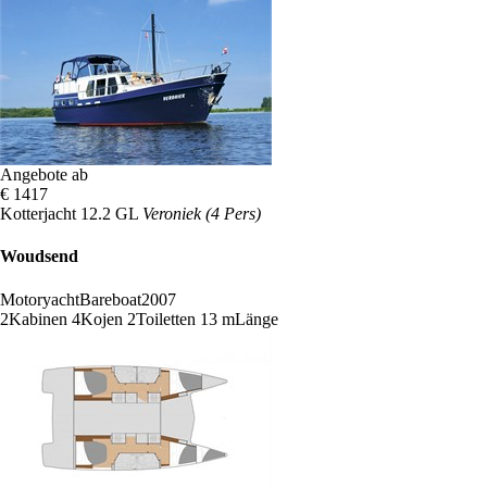
Angebote ab
€ 1417
Kotterjacht 12.2 GL
Veroniek (4 Pers)
Woudsend
Motoryacht
Bareboat
2007
2
Kabinen
4
Kojen
2
Toiletten
13 m
Länge