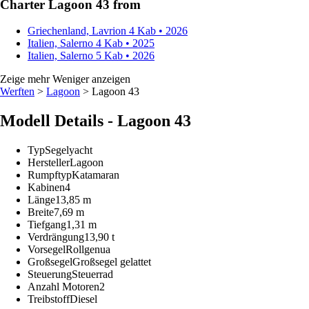
Charter Lagoon 43 from
Griechenland, Lavrion
4 Kab • 2026
Italien, Salerno
4 Kab • 2025
Italien, Salerno
5 Kab • 2026
Zeige mehr
Weniger anzeigen
Werften
>
Lagoon
> Lagoon 43
Modell Details - Lagoon 43
Typ
Segelyacht
Hersteller
Lagoon
Rumpftyp
Katamaran
Kabinen
4
Länge
13,85 m
Breite
7,69 m
Tiefgang
1,31 m
Verdrängung
13,90 t
Vorsegel
Rollgenua
Großsegel
Großsegel gelattet
Steuerung
Steuerrad
Anzahl Motoren
2
Treibstoff
Diesel