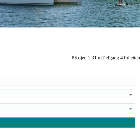
8
Kojen
1,31
m
Tiefgang
4
Toiletten