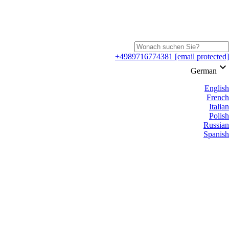
+4989716774381
[email protected]
keyboard_arrow_down
German
English
French
Italian
Polish
Russian
Spanish