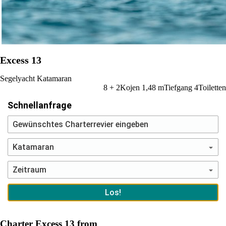
Excess 13
Segelyacht
Katamaran
8 + 2
Kojen
1,48
m
Tiefgang
4
Toiletten
Schnellanfrage
Charter Excess 13 from