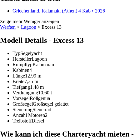
Griechenland, Kalamaki (Athen)
4 Kab • 2026
Zeige mehr
Weniger anzeigen
Werften
>
Lagoon
> Excess 13
Modell Details - Excess 13
Typ
Segelyacht
Hersteller
Lagoon
Rumpftyp
Katamaran
Kabinen
4
Länge
12,99 m
Breite
7,25 m
Tiefgang
1,48 m
Verdrängung
10,60 t
Vorsegel
Rollgenua
Großsegel
Großsegel gelattet
Steuerung
Steuerrad
Anzahl Motoren
2
Treibstoff
Diesel
Wie kann ich diese Charteryacht mieten -