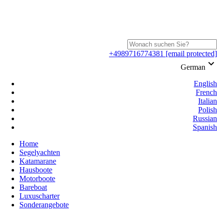
+4989716774381
[email protected]
keyboard_arrow_down
German
English
French
Italian
Polish
Russian
Spanish
Home
Segelyachten
Katamarane
Hausboote
Motorboote
Bareboat
Luxuscharter
Sonderangebote