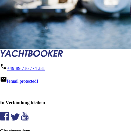
phone
+49-89 716 774 381
mail
[email protected]
In Verbindung bleiben
Charterreviere