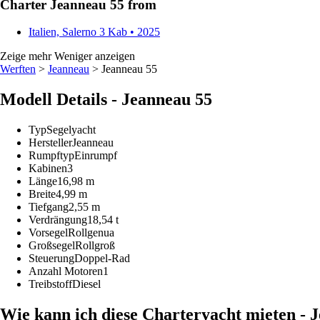
Charter Jeanneau 55 from
Italien, Salerno
3 Kab • 2025
Zeige mehr
Weniger anzeigen
Werften
>
Jeanneau
> Jeanneau 55
Modell Details - Jeanneau 55
Typ
Segelyacht
Hersteller
Jeanneau
Rumpftyp
Einrumpf
Kabinen
3
Länge
16,98 m
Breite
4,99 m
Tiefgang
2,55 m
Verdrängung
18,54 t
Vorsegel
Rollgenua
Großsegel
Rollgroß
Steuerung
Doppel-Rad
Anzahl Motoren
1
Treibstoff
Diesel
Wie kann ich diese Charteryacht mieten - 