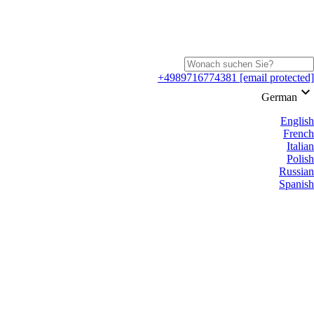
+4989716774381
[email protected]
keyboard_arrow_down
German
English
French
Italian
Polish
Russian
Spanish