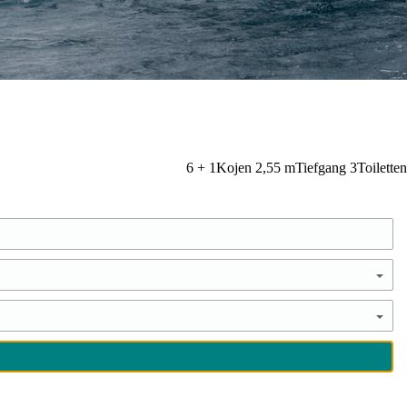
6 + 1
Kojen
2,55
m
Tiefgang
3
Toiletten