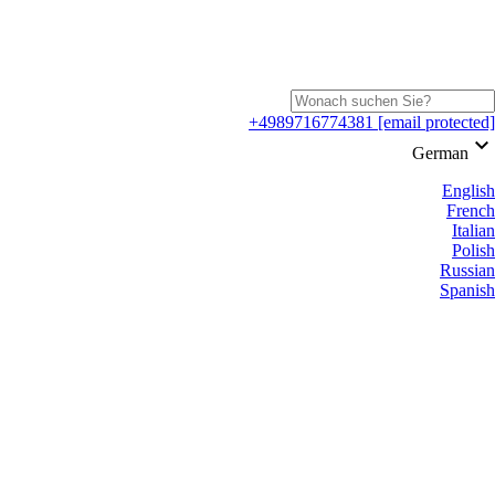
+4989716774381
[email protected]
keyboard_arrow_down
German
English
French
Italian
Polish
Russian
Spanish