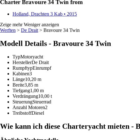
Charter Bravoure 34 Twin from
Holland, Drachten
3 Kab • 2015
Zeige mehr
Weniger anzeigen
Werften
>
De Drait
> Bravoure 34 Twin
Modell Details - Bravoure 34 Twin
Typ
Motoryacht
Hersteller
De Drait
Rumpftyp
Einrumpf
Kabinen
3
Länge
10,20 m
Breite
3,85 m
Tiefgang
1,00 m
Verdrängung
10,00 t
Steuerung
Steuerrad
Anzahl Motoren
2
Treibstoff
Diesel
Wie kann ich diese Charteryacht mieten - 