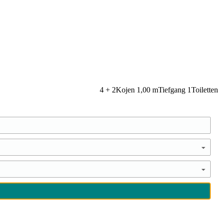
4 + 2
Kojen
1,00
m
Tiefgang
1
Toiletten