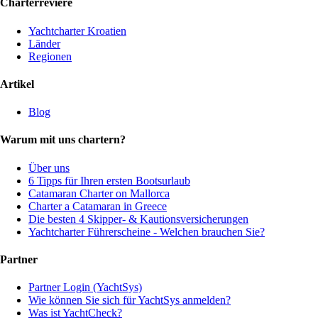
Charterreviere
Yachtcharter Kroatien
Länder
Regionen
Artikel
Blog
Warum mit uns chartern?
Über uns
6 Tipps für Ihren ersten Bootsurlaub
Catamaran Charter on Mallorca
Charter a Catamaran in Greece
Die besten 4 Skipper- & Kautionsversicherungen
Yachtcharter Führerscheine - Welchen brauchen Sie?
Partner
Partner Login (YachtSys)
Wie können Sie sich für YachtSys anmelden?
Was ist YachtCheck?