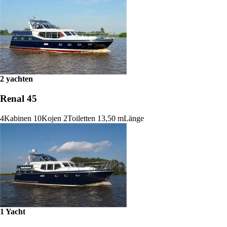
2 yachten
Renal 45
4
Kabinen
10
Kojen
2
Toiletten
13,50 m
Länge
1 Yacht