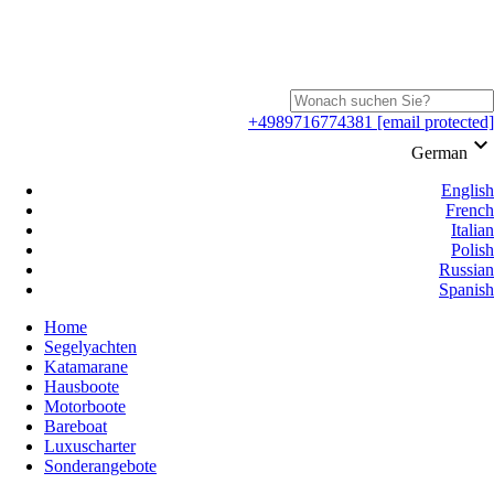
+4989716774381
[email protected]
keyboard_arrow_down
German
English
French
Italian
Polish
Russian
Spanish
Home
Segelyachten
Katamarane
Hausboote
Motorboote
Bareboat
Luxuscharter
Sonderangebote