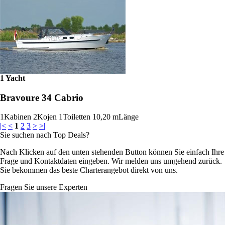
1 Yacht
Bravoure 34 Cabrio
1
Kabinen
2
Kojen
1
Toiletten
10,20 m
Länge
|<
<
1
2
3
>
>|
Sie suchen nach Top Deals?
Nach Klicken auf den unten stehenden Button können Sie einfach Ihre
Frage und Kontaktdaten eingeben. Wir melden uns umgehend zurück.
Sie bekommen das beste Charterangebot direkt von uns.
Fragen Sie unsere Experten