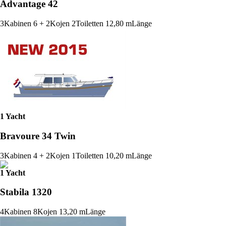
Advantage 42
3
Kabinen
6 + 2
Kojen
2
Toiletten
12,80 m
Länge
1 Yacht
Bravoure 34 Twin
3
Kabinen
4 + 2
Kojen
1
Toiletten
10,20 m
Länge
1 Yacht
Stabila 1320
4
Kabinen
8
Kojen
13,20 m
Länge