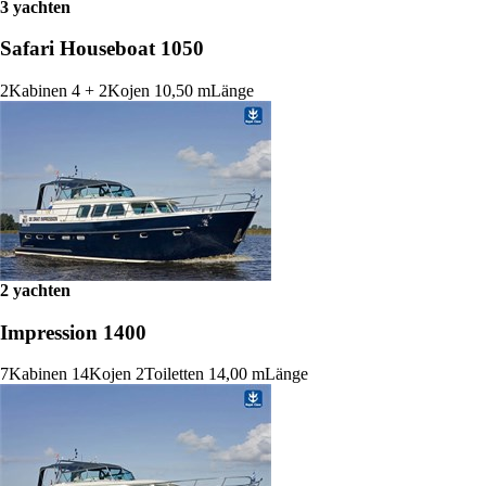
3 yachten
Safari Houseboat 1050
2
Kabinen
4 + 2
Kojen
10,50 m
Länge
2 yachten
Impression 1400
7
Kabinen
14
Kojen
2
Toiletten
14,00 m
Länge