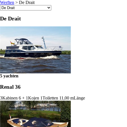
Werften
>
De Drait
De Drait
5 yachten
Renal 36
3
Kabinen
6 + 1
Kojen
1
Toiletten
11,00 m
Länge