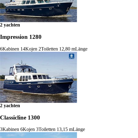
2 yachten
Impression 1280
6
Kabinen
14
Kojen
2
Toiletten
12,80 m
Länge
2 yachten
Classicline 1300
3
Kabinen
6
Kojen
3
Toiletten
13,15 m
Länge