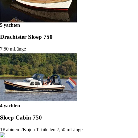
5 yachten
Drachtster Sloep 750
7,50 m
Länge
4 yachten
Sloep Cabin 750
1
Kabinen
2
Kojen
1
Toiletten
7,50 m
Länge