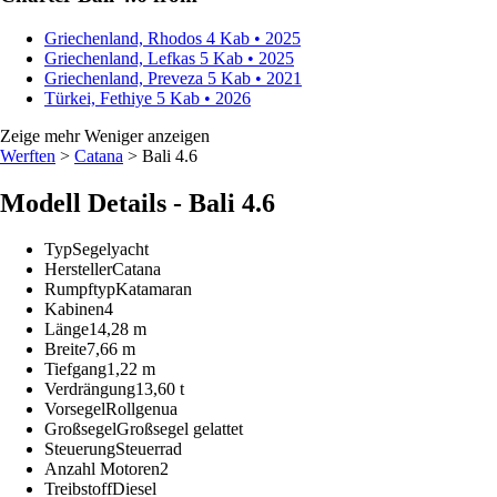
Griechenland, Rhodos
4 Kab • 2025
Griechenland, Lefkas
5 Kab • 2025
Griechenland, Preveza
5 Kab • 2021
Türkei, Fethiye
5 Kab • 2026
Zeige mehr
Weniger anzeigen
Werften
>
Catana
> Bali 4.6
Modell Details - Bali 4.6
Typ
Segelyacht
Hersteller
Catana
Rumpftyp
Katamaran
Kabinen
4
Länge
14,28 m
Breite
7,66 m
Tiefgang
1,22 m
Verdrängung
13,60 t
Vorsegel
Rollgenua
Großsegel
Großsegel gelattet
Steuerung
Steuerrad
Anzahl Motoren
2
Treibstoff
Diesel