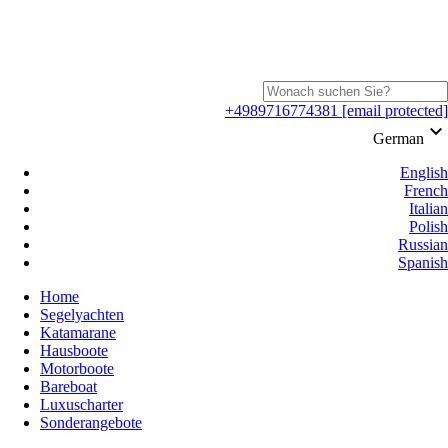
+4989716774381
[email protected]
keyboard_arrow_down
German
English
French
Italian
Polish
Russian
Spanish
Home
Segelyachten
Katamarane
Hausboote
Motorboote
Bareboat
Luxuscharter
Sonderangebote