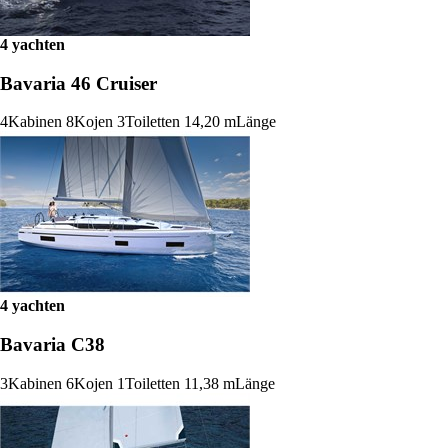
4 yachten
Bavaria 46 Cruiser
4
Kabinen
8
Kojen
3
Toiletten
14,20 m
Länge
4 yachten
Bavaria C38
3
Kabinen
6
Kojen
1
Toiletten
11,38 m
Länge