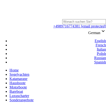
+4989716774381
[email protected]
keyboard_arrow_down
German
English
French
Italian
Polish
Russian
Spanish
Home
Segelyachten
Katamarane
Hausboote
Motorboote
Bareboat
Luxuscharter
Sonderangebote