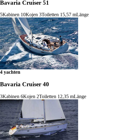
Bavaria Cruiser 51
5
Kabinen
10
Kojen
3
Toiletten
15,57 m
Länge
4 yachten
Bavaria Cruiser 40
3
Kabinen
6
Kojen
2
Toiletten
12,35 m
Länge