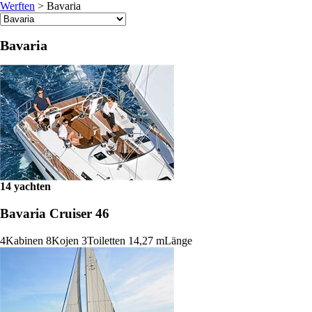
Werften
>
Bavaria
Bavaria
14 yachten
Bavaria Cruiser 46
4
Kabinen
8
Kojen
3
Toiletten
14,27 m
Länge