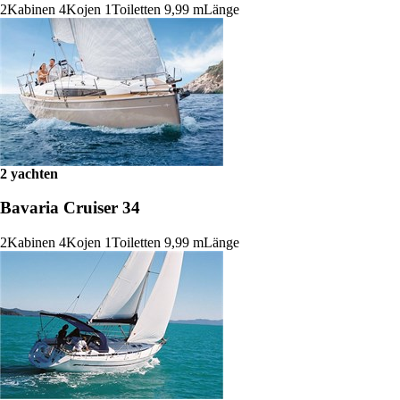
2
Kabinen
4
Kojen
1
Toiletten
9,99 m
Länge
2 yachten
Bavaria Cruiser 34
2
Kabinen
4
Kojen
1
Toiletten
9,99 m
Länge