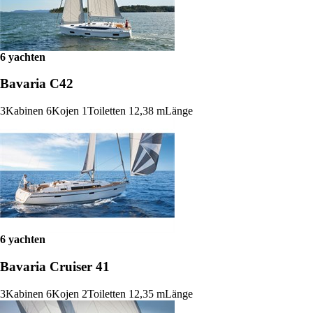
6 yachten
Bavaria C42
3
Kabinen
6
Kojen
1
Toiletten
12,38 m
Länge
6 yachten
Bavaria Cruiser 41
3
Kabinen
6
Kojen
2
Toiletten
12,35 m
Länge