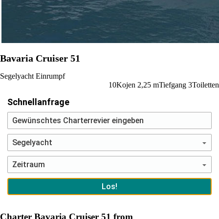
Bavaria Cruiser 51
Segelyacht
Einrumpf
10
Kojen
2,25
m
Tiefgang
3
Toiletten
Schnellanfrage
Charter Bavaria Cruiser 51 from