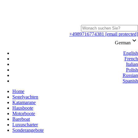
+4989716774381
[email protected]
keyboard_arrow_down
German
English
French
Italian
Polish
Russian
Spanish
Home
Segelyachten
Katamarane
Hausboote
Motorboote
Bareboat
Luxuscharter
Sonderangebote