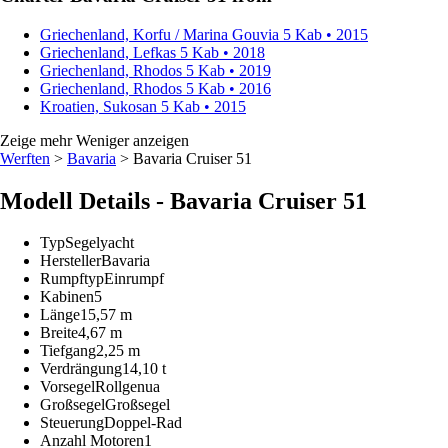
Griechenland, Korfu / Marina Gouvia
5 Kab • 2015
Griechenland, Lefkas
5 Kab • 2018
Griechenland, Rhodos
5 Kab • 2019
Griechenland, Rhodos
5 Kab • 2016
Kroatien, Sukosan
5 Kab • 2015
Zeige mehr
Weniger anzeigen
Werften
>
Bavaria
> Bavaria Cruiser 51
Modell Details - Bavaria Cruiser 51
Typ
Segelyacht
Hersteller
Bavaria
Rumpftyp
Einrumpf
Kabinen
5
Länge
15,57 m
Breite
4,67 m
Tiefgang
2,25 m
Verdrängung
14,10 t
Vorsegel
Rollgenua
Großsegel
Großsegel
Steuerung
Doppel-Rad
Anzahl Motoren
1