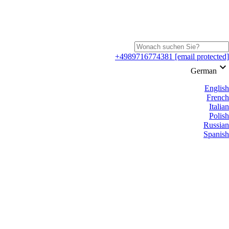
+4989716774381
[email protected]
keyboard_arrow_down
German
English
French
Italian
Polish
Russian
Spanish