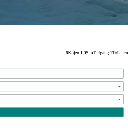
6
Kojen
1,95
m
Tiefgang
1
Toiletten