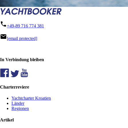
phone
+49-89 716 774 381
mail
[email protected]
In Verbindung bleiben
Charterreviere
Yachtcharter Kroatien
Länder
Regionen
Artikel