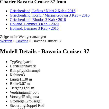
Charter Bavaria Cruiser 37 from
Griechenland, Lefkas / Nidri
2 Kab • 2016
Griechenland, Korfu / Marina Gouvia
3 Kab • 2016
Griechenland, Rhodos
3 Kab • 2018
Holland, Lemmer
3 Kab • 2020
Holland, Lemmer
3 Kab • 2015
Zeige mehr
Weniger anzeigen
Werften
>
Bavaria
> Bavaria Cruiser 37
Modell Details - Bavaria Cruiser 37
Typ
Segelyacht
Hersteller
Bavaria
Rumpftyp
Einrumpf
Kabinen
3
Länge
11,30 m
Breite
3,67 m
Tiefgang
1,95 m
Verdrängung
7,00 t
Vorsegel
Rollgenua
Großsegel
Großsegel
Steuerung
Doppel-Rad