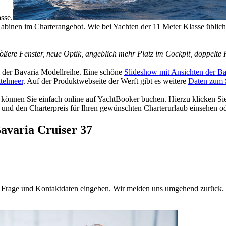
asse.
binen im Charterangebot. Wie bei Yachten der 11 Meter Klasse üblich, m
ßere Fenster, neue Optik, angeblich mehr Platz im Cockpit, doppelte Rä
il der Bavaria Modellreihe. Eine schöne
Slideshow mit Ansichten der Ba
ttelmeer
. Auf der Produktwebseite der Werft gibt es weitere
Daten zum S
 können Sie einfach online auf YachtBooker buchen. Hierzu klicken Sie 
t und den Charterpreis für Ihren gewünschten Charterurlaub einsehen od
Bavaria Cruiser 37
e Frage und Kontaktdaten eingeben. Wir melden uns umgehend zurück. 