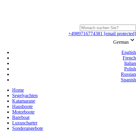
+4989716774381
[email protected]
keyboard_arrow_down
German
English
French
Italian
Polish
Russian
Spanish
Home
Segelyachten
Katamarane
Hausboote
Motorboote
Bareboat
Luxuscharter
Sonderangebote