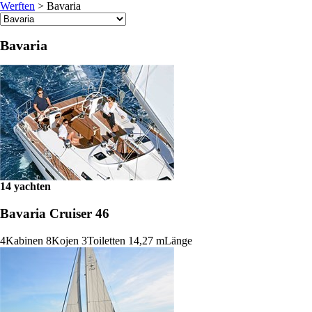
Werften
>
Bavaria
Bavaria
14 yachten
Bavaria Cruiser 46
4
Kabinen
8
Kojen
3
Toiletten
14,27 m
Länge