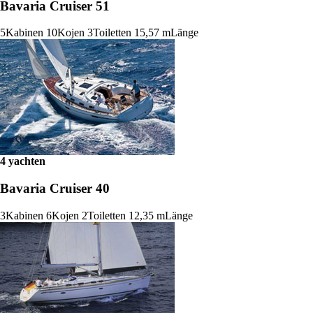
Bavaria Cruiser 51
5
Kabinen
10
Kojen
3
Toiletten
15,57 m
Länge
4 yachten
Bavaria Cruiser 40
3
Kabinen
6
Kojen
2
Toiletten
12,35 m
Länge