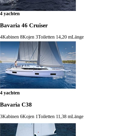
4 yachten
Bavaria 46 Cruiser
4
Kabinen
8
Kojen
3
Toiletten
14,20 m
Länge
4 yachten
Bavaria C38
3
Kabinen
6
Kojen
1
Toiletten
11,38 m
Länge