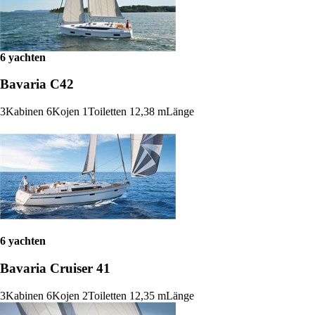
6 yachten
Bavaria C42
3
Kabinen
6
Kojen
1
Toiletten
12,38 m
Länge
6 yachten
Bavaria Cruiser 41
3
Kabinen
6
Kojen
2
Toiletten
12,35 m
Länge