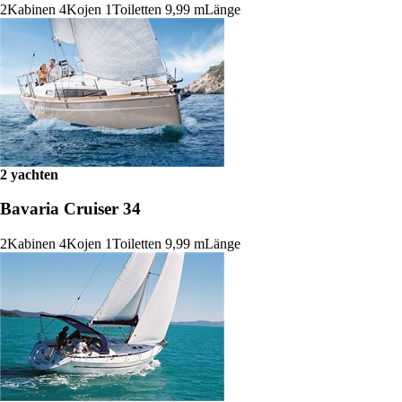
2
Kabinen
4
Kojen
1
Toiletten
9,99 m
Länge
2 yachten
Bavaria Cruiser 34
2
Kabinen
4
Kojen
1
Toiletten
9,99 m
Länge