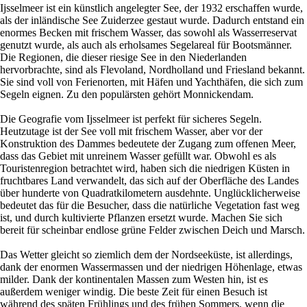
Ijsselmeer ist ein künstlich angelegter See, der 1932 erschaffen wurde,
als der inländische See Zuiderzee gestaut wurde. Dadurch entstand ein
enormes Becken mit frischem Wasser, das sowohl als Wasserreservat
genutzt wurde, als auch als erholsames Segelareal für Bootsmänner.
Die Regionen, die dieser riesige See in den Niederlanden
hervorbrachte, sind als Flevoland, Nordholland und Friesland bekannt.
Sie sind voll von Ferienorten, mit Häfen und Yachthäfen, die sich zum
Segeln eignen. Zu den populärsten gehört Monnickendam.
Die Geografie vom Ijsselmeer ist perfekt für sicheres Segeln.
Heutzutage ist der See voll mit frischem Wasser, aber vor der
Konstruktion des Dammes bedeutete der Zugang zum offenen Meer,
dass das Gebiet mit unreinem Wasser gefüllt war. Obwohl es als
Touristenregion betrachtet wird, haben sich die niedrigen Küsten in
fruchtbares Land verwandelt, das sich auf der Oberfläche des Landes
über hunderte von Quadratkilometern ausdehnte. Unglücklicherweise
bedeutet das für die Besucher, dass die natürliche Vegetation fast weg
ist, und durch kultivierte Pflanzen ersetzt wurde. Machen Sie sich
bereit für scheinbar endlose grüne Felder zwischen Deich und Marsch.
Das Wetter gleicht so ziemlich dem der Nordseeküste, ist allerdings,
dank der enormen Wassermassen und der niedrigen Höhenlage, etwas
milder. Dank der kontinentalen Massen zum Westen hin, ist es
außerdem weniger windig. Die beste Zeit für einen Besuch ist
während des späten Frühlings und des frühen Sommers, wenn die