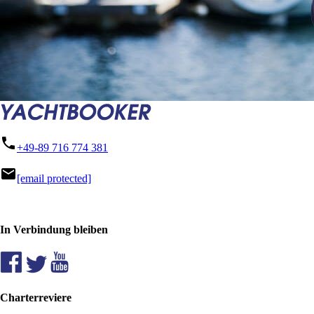
phone
+49-89 716 774 381
mail
[email protected]
In Verbindung bleiben
Charterreviere