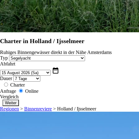
Charter in Holland / Ijsselmeer
Ruhiges Binnengewässer direkt in der Nähe Amsterdams
Typ
Abfahrt
date_range
Dauer
Charter
Anfrage
Online
Vergleich
Regionen
>
Binnenreviere
>
Holland / Ijsselmeer