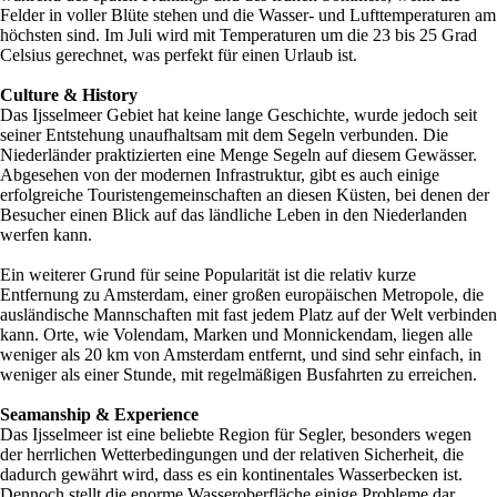
Felder in voller Blüte stehen und die Wasser- und Lufttemperaturen am
höchsten sind. Im Juli wird mit Temperaturen um die 23 bis 25 Grad
Celsius gerechnet, was perfekt für einen Urlaub ist.
Culture & History
Das Ijsselmeer Gebiet hat keine lange Geschichte, wurde jedoch seit
seiner Entstehung unaufhaltsam mit dem Segeln verbunden. Die
Niederländer praktizierten eine Menge Segeln auf diesem Gewässer.
Abgesehen von der modernen Infrastruktur, gibt es auch einige
erfolgreiche Touristengemeinschaften an diesen Küsten, bei denen der
Besucher einen Blick auf das ländliche Leben in den Niederlanden
werfen kann.
Ein weiterer Grund für seine Popularität ist die relativ kurze
Entfernung zu Amsterdam, einer großen europäischen Metropole, die
ausländische Mannschaften mit fast jedem Platz auf der Welt verbinden
kann. Orte, wie Volendam, Marken und Monnickendam, liegen alle
weniger als 20 km von Amsterdam entfernt, und sind sehr einfach, in
weniger als einer Stunde, mit regelmäßigen Busfahrten zu erreichen.
Seamanship & Experience
Das Ijsselmeer ist eine beliebte Region für Segler, besonders wegen
der herrlichen Wetterbedingungen und der relativen Sicherheit, die
dadurch gewährt wird, dass es ein kontinentales Wasserbecken ist.
Dennoch stellt die enorme Wasseroberfläche einige Probleme dar.