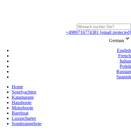
+4989716774381
[email protected]
keyboard_arrow_down
German
English
French
Italian
Polish
Russian
Spanish
Home
Segelyachten
Katamarane
Hausboote
Motorboote
Bareboat
Luxuscharter
Sonderangebote