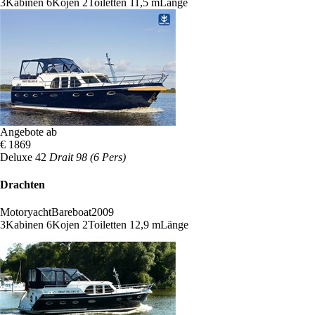
3
Kabinen
6
Kojen
2
Toiletten
11,5 m
Länge
Angebote ab
€ 1869
Deluxe 42
Drait 98 (6 Pers)
Drachten
Motoryacht
Bareboat
2009
3
Kabinen
6
Kojen
2
Toiletten
12,9 m
Länge