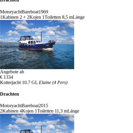
Motoryacht
Bareboat
1969
1
Kabinen
2 + 2
Kojen
1
Toiletten
8,5 m
Länge
Angebote ab
€ 1334
Kotterjacht 10.7 GL
Elaine (4 Pers)
Drachten
Motoryacht
Bareboat
2015
2
Kabinen
4
Kojen
1
Toiletten
11,3 m
Länge