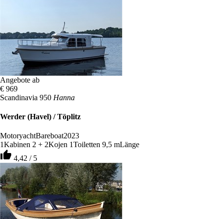
Angebote ab
€ 969
Scandinavia 950
Hanna
Werder (Havel) / Töplitz
Motoryacht
Bareboat
2023
1
Kabinen
2 + 2
Kojen
1
Toiletten
9,5 m
Länge
thumb_up
4,42 / 5