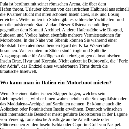
Pula ist berühmt mit seiner römischen Arena, die über dem
Hafen thront. Urlauber können von der istrischen Halbinsel aus schnell
die Kvarner-Bucht mit ihren schönen Inseln Cres, Krk und Losinj
erreichen. Weiter unten im Süden gibt es zahlreiche Yachthäfen rund
um die pulsierende Stadt Zadar. Dieser Küstenabschnitt liegt
gegenüber dem Kornati Archipel. Andere Hafenstädte wie Biograd,
Sukosan und Vodice haben ebenfalls mehrere Vermietstationen für
Motorboote. In der Nähe von Sibenik können Sie während einer
Bootsfahrt den atemberaubenden Fjord der Krka-Wasserfälle
besuchen. Weiter unten im Süden sind Trogir und Split die
Ausgangspunkte für Ausflüge zu den einzigartigen dalmatinischen
Inseln Brac, Hvar und Korcula. Nicht zuletzt ist Dubrovnik, die "Perle
der Adria", das Endziel eines wunderbaren Törns durch die
kroatische Inselwelt.
Wo kann man in Italien ein Motorboot mieten?
Wenn Sie einen italienischen Skipper fragen, welches sein
Lieblingsziel ist, wird er Ihnen wahrscheinlich die Smaragdküste oder
das Maddalena-Archipel auf Sardinien nennen. Er könnte auch die
Äolischen oder Pontinischen Inseln erwähnen. Dennoch wünschen
sich internationale Besucher meist geführte Bootstouren in der Lagune
von Venedig, romantische Ausflüge an die Amalfiküste oder
Flitterwochen zu den Inseln Ischia oder Capri im Golf von Neapel.