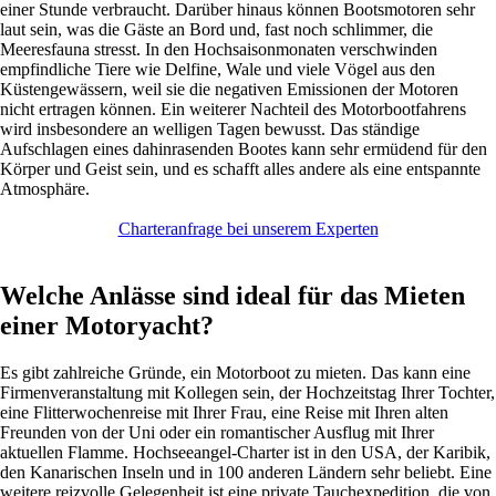
einer Stunde verbraucht. Darüber hinaus können Bootsmotoren sehr
laut sein, was die Gäste an Bord und, fast noch schlimmer, die
Meeresfauna stresst. In den Hochsaisonmonaten verschwinden
empfindliche Tiere wie Delfine, Wale und viele Vögel aus den
Küstengewässern, weil sie die negativen Emissionen der Motoren
nicht ertragen können. Ein weiterer Nachteil des Motorbootfahrens
wird insbesondere an welligen Tagen bewusst. Das ständige
Aufschlagen eines dahinrasenden Bootes kann sehr ermüdend für den
Körper und Geist sein, und es schafft alles andere als eine entspannte
Atmosphäre.
Charteranfrage bei unserem Experten
Welche Anlässe sind ideal für das Mieten
einer Motoryacht?
Es gibt zahlreiche Gründe, ein Motorboot zu mieten. Das kann eine
Firmenveranstaltung mit Kollegen sein, der Hochzeitstag Ihrer Tochter,
eine Flitterwochenreise mit Ihrer Frau, eine Reise mit Ihren alten
Freunden von der Uni oder ein romantischer Ausflug mit Ihrer
aktuellen Flamme. Hochseeangel-Charter ist in den USA, der Karibik,
den Kanarischen Inseln und in 100 anderen Ländern sehr beliebt. Eine
weitere reizvolle Gelegenheit ist eine private Tauchexpedition, die von