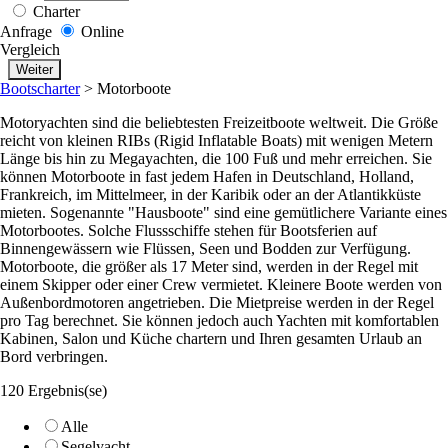
Charter
Anfrage
Online
Vergleich
Bootscharter
>
Motorboote
Motoryachten sind die beliebtesten Freizeitboote weltweit. Die Größe
reicht von kleinen RIBs (Rigid Inflatable Boats) mit wenigen Metern
Länge bis hin zu Megayachten, die 100 Fuß und mehr erreichen. Sie
können Motorboote in fast jedem Hafen in Deutschland, Holland,
Frankreich, im Mittelmeer, in der Karibik oder an der Atlantikküste
mieten. Sogenannte "Hausboote" sind eine gemütlichere Variante eines
Motorbootes. Solche Flussschiffe stehen für Bootsferien auf
Binnengewässern wie Flüssen, Seen und Bodden zur Verfügung.
Motorboote, die größer als 17 Meter sind, werden in der Regel mit
einem Skipper oder einer Crew vermietet. Kleinere Boote werden von
Außenbordmotoren angetrieben. Die Mietpreise werden in der Regel
pro Tag berechnet. Sie können jedoch auch Yachten mit komfortablen
Kabinen, Salon und Küche chartern und Ihren gesamten Urlaub an
Bord verbringen.
120 Ergebnis(se)
Alle
Segelyacht