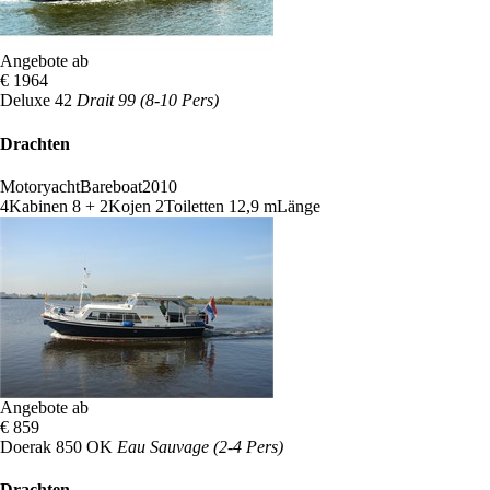
Angebote ab
€ 1964
Deluxe 42
Drait 99 (8-10 Pers)
Drachten
Motoryacht
Bareboat
2010
4
Kabinen
8 + 2
Kojen
2
Toiletten
12,9 m
Länge
Angebote ab
€ 859
Doerak 850 OK
Eau Sauvage (2-4 Pers)
Drachten