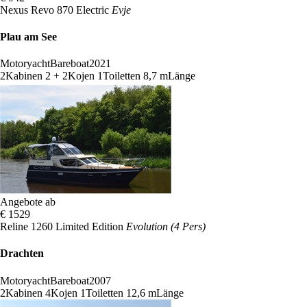
Nexus Revo 870 Electric
Evje
Plau am See
Motoryacht
Bareboat
2021
2
Kabinen
2 + 2
Kojen
1
Toiletten
8,7 m
Länge
Angebote ab
€ 1529
Reline 1260 Limited Edition
Evolution (4 Pers)
Drachten
Motoryacht
Bareboat
2007
2
Kabinen
4
Kojen
1
Toiletten
12,6 m
Länge