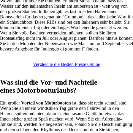
Wovon auch immer Sie träumen, erinnern Sie sich daran, dass das
Wasser auf den italienischen Inseln am saubersten ist - weit weg von
den großen Städten. In Italien gibt es fast in jedem Hafen einen
Bootsverleih für das so genannte "Gommoni", das italienische Wort für
ein Schlauchboot. Diese RIBs sind bei den Italienern sehr beliebt. Sie
können für einen Tag oder ein langes Wochenende gemietet werden.
Wenn Sie volle Buchten vermeiden möchten, sollten Sie Ihren
Bootsausflug nicht im Juli oder August planen. Darüber hinaus können
Sie in den Monaten der Nebensaison wie Mai, Juni und September viel
bessere Angebote für "noleggio di gommoni" finden.
Vergleiche die Besten Preise Online
Was sind die Vor- und Nachteile
eines Motorbooturlaubs?
Ein großer
Vorteil von Motorbooten
ist, dass sie recht schnell sind.
Wenn Sie an einem windstillen Tag gerne den Fahrtwind in den
Haaren spüren möchten, dann ist eine rasante Gleitfahrt etwas, das
Ihnen sicher großen Spaß machen wird. Wenn Sie ein Adrenalin-
Junkie sind, werden Sie begeistert sein, sobald Sie die Beschleunigung
und den schlagenden Rhythmus des Decks, auf dem Sie stehen,