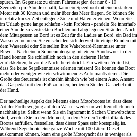
spüren. Im Gegensatz zu einem Fahrtensegler, der nur 6 - 10
Seemeilen pro Stunde schafft, kann ein Speedboot mit einem starken
Motor mit 30 Knoten und mehr über das Meer fliegen. So können Sie
in relativ kurzer Zeit entlegene Ziele und Häfen erreichen. Wenn Sie
im Urlaub gerne lange schlafen - kein Problem - pendeln Sie innerhalb
einer Stunde zu versteckten Buchten und abgelegenen Stränden. Nach
dem Mittagessen an Bord ist es Zeit für die Ladies an Bord, ein Bad im
Wasser zu nehmen. Sie entscheiden sich derweil für einige Runden mit
dem Wasserski oder Sie stellen Ihre Wakeboard-Kenntnisse unter
Beweis. Nach einem Sonnenuntergang mit einem Sundowner in der
Hand können Sie schließlich noch in den sicheren Hafen
zurückkehren, bevor die Nacht hereinbricht. Ein weiterer Vorteil ist,
dass Sie keine Segelkenntnisse erlernen müssen! Sie können das Boot
mehr oder weniger wie ein schwimmendes Auto manövrieren. Die
Größe des Steuerrads ist ohnehin ähnlich wie bei einem Auto. Anstatt
das Gaspedal mit dem Fuß zu treten, bedienen Sie den Gashebel mit
der Hand.
Der
nachteilige Aspekt des Mietens eines Motorbootes
ist, dass diese
Art der Fortbewegung auf dem Wasser weder umweltfreundlich noch
nachhaltig ist. Selbst wenn Sie ein Ingnorant in Sachen Umweltschutz
sind, werden Sie in dem Moment, in dem Sie den Treibstofftank des
Bootes auffüllen, feststellen, dass dieser Spass sehr kostspielig ist.
Während Segelboote eine ganze Woche mit 100 Litern Diesel
auskommen können, kann eine große Motoryacht das in weniger als