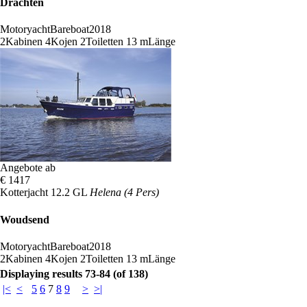
Drachten
Motoryacht
Bareboat
2018
2
Kabinen
4
Kojen
2
Toiletten
13 m
Länge
Angebote ab
€ 1417
Kotterjacht 12.2 GL
Helena (4 Pers)
Woudsend
Motoryacht
Bareboat
2018
2
Kabinen
4
Kojen
2
Toiletten
13 m
Länge
Displaying results 73-84 (of 138)
|<
<
5
6
7
8
9
>
>|