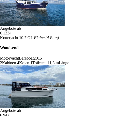
Angebote ab
€ 1334
Kotterjacht 10.7 GL
Elaine (4 Pers)
Woudsend
Motoryacht
Bareboat
2015
2
Kabinen
4
Kojen
1
Toiletten
11,3 m
Länge
Angebote ab
€ 942