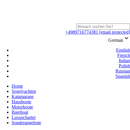
+4989716774381
[email protected]
keyboard_arrow_down
German
English
French
Italian
Polish
Russian
Spanish
Home
Segelyachten
Katamarane
Hausboote
Motorboote
Bareboat
Luxuscharter
Sonderangebote