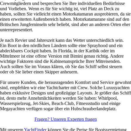
Crewmitgliedern und besprechen Sie Ihre individuellen Bedürfnisse
und Vorlieben. Wenn es für Sie wichtig ist, viel Platz an Deck zu
haben, sollten Sie vielleicht einen Motorkatamaran ausprobieren, da sie
einen erweiterten Außenbereich haben. Motorkatamarane sind auf den
Britischen Jungferninseln sehr beliebt, sind aber an anderen Orten eher
unterrepresentiert.
Je nach Revier und Jahreszeit kann das Wetter unterschiedlich sein.
Ein Boot in den nördlichen Ländern sollte eine Sprayhood und ein
abdeckbares Cockpit haben. In Florida, in der Karibik oder im
Mittelmeer ist eine offene Version mit Bimini genau richtig. Andere
wichtige Faktoren sind die Kabinenansprüche Ihrer Mitreisenden.
Auch sollten Sie im Voraus klären, ob Sie das Schiff selbst steuern
oder ob Sie lieber einen Skipper anheuern.
Für unsere Kunden, die herausragenden Komfort und Service gewohnt
sind, empfehlen wir eine Yachtcharter mit Crew. Solche Luxusyachten
haben exklusive Designs und großzügige Layouts. Je größer das Schiff
ist, desto mehr Annehmlichkeiten werden Sie haben: Whirlpool,
Wasserspielzeug, Jet-Skies, Beach-Club, Fitnessstudio und einige
Megayachten verfügen sogar über ein Hubschrauberlandeplatz.
Fragen? Unseren Experten fragen
Mit unserem
YachtFinder
können Sie die Preise für Bootsvermietung