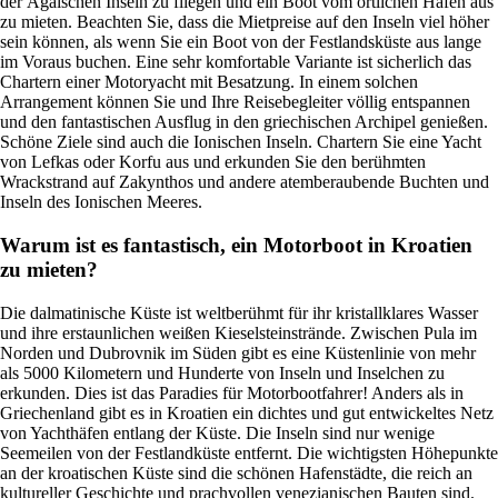
der Ägäischen Inseln zu fliegen und ein Boot vom örtlichen Hafen aus
zu mieten. Beachten Sie, dass die Mietpreise auf den Inseln viel höher
sein können, als wenn Sie ein Boot von der Festlandsküste aus lange
im Voraus buchen. Eine sehr komfortable Variante ist sicherlich das
Chartern einer Motoryacht mit Besatzung. In einem solchen
Arrangement können Sie und Ihre Reisebegleiter völlig entspannen
und den fantastischen Ausflug in den griechischen Archipel genießen.
Schöne Ziele sind auch die Ionischen Inseln. Chartern Sie eine Yacht
von Lefkas oder Korfu aus und erkunden Sie den berühmten
Wrackstrand auf Zakynthos und andere atemberaubende Buchten und
Inseln des Ionischen Meeres.
Warum ist es fantastisch, ein Motorboot in Kroatien
zu mieten?
Die dalmatinische Küste ist weltberühmt für ihr kristallklares Wasser
und ihre erstaunlichen weißen Kieselsteinstrände. Zwischen Pula im
Norden und Dubrovnik im Süden gibt es eine Küstenlinie von mehr
als 5000 Kilometern und Hunderte von Inseln und Inselchen zu
erkunden. Dies ist das Paradies für Motorbootfahrer! Anders als in
Griechenland gibt es in Kroatien ein dichtes und gut entwickeltes Netz
von Yachthäfen entlang der Küste. Die Inseln sind nur wenige
Seemeilen von der Festlandküste entfernt. Die wichtigsten Höhepunkte
an der kroatischen Küste sind die schönen Hafenstädte, die reich an
kultureller Geschichte und prachvollen venezianischen Bauten sind.