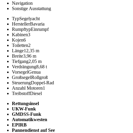
Navigation
Sonstige Ausstattung
Typ
Segelyacht
Hersteller
Bavaria
Rumpftyp
Einrumpf
Kabinen
3
Kojen
6
Toiletten
2
Länge
12,35 m
Breite
3,96 m
Tiefgang
2,05 m
Verdrängung
8,68 t
Vorsegel
Genua
Großsegel
Rollgroß
Steuerung
Doppel-Rad
Anzahl Motoren
1
Treibstoff
Diesel
Rettungsinsel
UKW-Funk
GMDSS-Funk
Automatikwesten
EPIRB
Pannendienst auf See