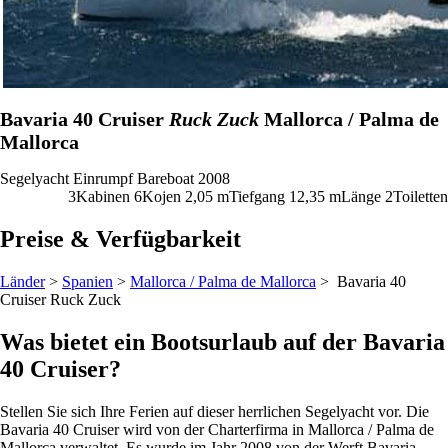
Bavaria 40 Cruiser
Ruck Zuck
Mallorca / Palma de
Mallorca
Segelyacht
Einrumpf
Bareboat
2008
3
Kabinen
6
Kojen
2,05
m
Tiefgang
12,35 m
Länge
2
Toiletten
Preise & Verfügbarkeit
Länder
>
Spanien
>
Mallorca / Palma de Mallorca
> Bavaria 40
Cruiser
Ruck Zuck
Was bietet ein Bootsurlaub auf der Bavaria
40 Cruiser?
Stellen Sie sich Ihre Ferien auf dieser herrlichen Segelyacht vor. Die
Bavaria 40 Cruiser wird von der Charterfirma in Mallorca / Palma de
Mallorca verwaltet. Es wurde im Jahr 2008 von der Werft Bavaria