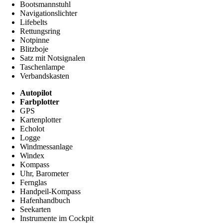
Bootsmannstuhl
Navigationslichter
Lifebelts
Rettungsring
Notpinne
Blitzboje
Satz mit Notsignalen
Taschenlampe
Verbandskasten
Autopilot
Farbplotter
GPS
Kartenplotter
Echolot
Logge
Windmessanlage
Windex
Kompass
Uhr, Barometer
Fernglas
Handpeil-Kompass
Hafenhandbuch
Seekarten
Instrumente im Cockpit