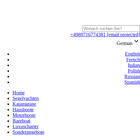
+4989716774381
[email protected]
keyboard_arrow_down
German
English
French
Italian
Polish
Russian
Spanish
Home
Segelyachten
Katamarane
Hausboote
Motorboote
Bareboat
Luxuscharter
Sonderangebote