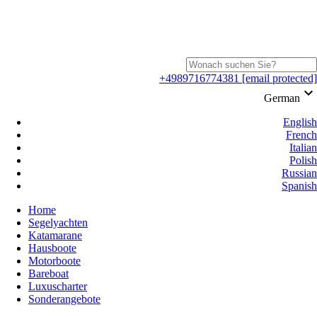
+4989716774381
[email protected]
keyboard_arrow_down
German
English
French
Italian
Polish
Russian
Spanish
Home
Segelyachten
Katamarane
Hausboote
Motorboote
Bareboat
Luxuscharter
Sonderangebote