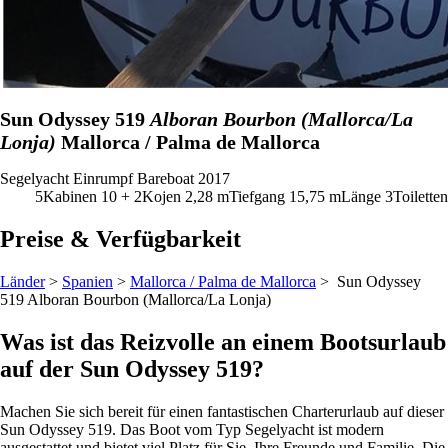
Sun Odyssey 519
Alboran Bourbon (Mallorca/La
Lonja)
Mallorca / Palma de Mallorca
Segelyacht
Einrumpf
Bareboat
2017
5
Kabinen
10 + 2
Kojen
2,28
m
Tiefgang
15,75 m
Länge
3
Toiletten
Preise & Verfügbarkeit
Länder
>
Spanien
>
Mallorca / Palma de Mallorca
> Sun Odyssey
519
Alboran Bourbon (Mallorca/La Lonja)
Was ist das Reizvolle an einem Bootsurlaub
auf der Sun Odyssey 519?
Machen Sie sich bereit für einen fantastischen Charterurlaub auf dieser
Sun Odyssey 519. Das Boot vom Typ Segelyacht ist modern
ausgestattet und bietet viel Platz für Sie, Ihre Freunde und Familie. Die