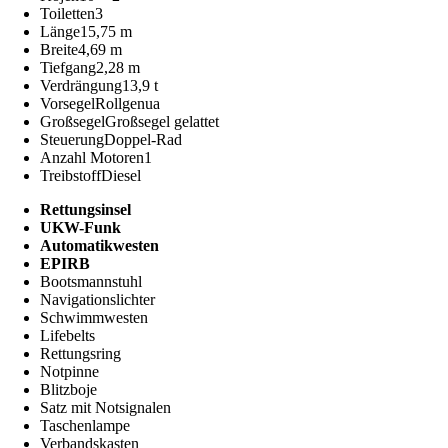
Toiletten
3
Länge
15,75 m
Breite
4,69 m
Tiefgang
2,28 m
Verdrängung
13,9 t
Vorsegel
Rollgenua
Großsegel
Großsegel gelattet
Steuerung
Doppel-Rad
Anzahl Motoren
1
Treibstoff
Diesel
Rettungsinsel
UKW-Funk
Automatikwesten
EPIRB
Bootsmannstuhl
Navigationslichter
Schwimmwesten
Lifebelts
Rettungsring
Notpinne
Blitzboje
Satz mit Notsignalen
Taschenlampe
Verbandskasten