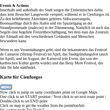
Events & Actions
Innerhalb und außerhalb der Stadt sorgen die Einheimischen dafür,
dass kein Besucher Langeweile verspürt, während er in Cienfuegos ist.
Zu den beliebtesten Aktivitäten gehören Süßwasserangeln,
Bootsausflüge durch den Hafen und ein Spaziergang an der
Strandpromenade (malecon) in der Dämmerung. Natürlich ist auch das
Segeln eine begehrte Freizeitbeschäftigung, bei dem man das Zentrum
der Altstadt mit den verschiedenen Gebäuden und Menschen
bewundern kann.
Wenn es um Veranstaltungen geht, sind die bekanntesten das Festival
de Camaron (Shrimp Festival) im April, das Stadtgründungsfest (auch
im April), und im August, der Karneval (ein Event, das von der
karibischen Kultur geerbt wurde) und das Beny More Festival, das
Jahr für Jahr stattfindet.
Karte für Cienfuegos
Now click to jump on same coordinates point on Google Maps
One click to set START position / Next click to set next route point /
Double-click to set END point
Click on map to get the weather from the point(lon/lat)
Sie suchen nach Top Deals?