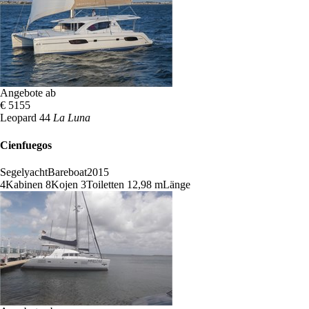
Angebote ab
€ 5155
Leopard 44
La Luna
Cienfuegos
Segelyacht
Bareboat
2015
4
Kabinen
8
Kojen
3
Toiletten
12,98 m
Länge