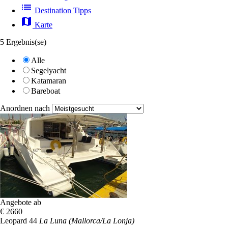
list
Destination Tipps
map
Karte
5 Ergebnis(se)
Alle
Segelyacht
Katamaran
Bareboat
Anordnen nach
Angebote ab
€ 2660
Leopard 44
La Luna (Mallorca/La Lonja)