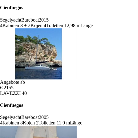
Cienfuegos
Segelyacht
Bareboat
2015
4
Kabinen
8 + 2
Kojen
4
Toiletten
12,98 m
Länge
Angebote ab
€ 2155
LAVEZZI 40
Cienfuegos
Segelyacht
Bareboat
2005
4
Kabinen
8
Kojen
2
Toiletten
11,9 m
Länge