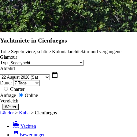
Yachtmiete in Cienfuegos
Tolle Segelreviere, schöne Kolonialarchitektur und vergangener
Glamour
Typ
Abfahrt
date_range
Dauer
Charter
Anfrage
Online
Vergleich
Länder
>
Kuba
>
Cienfuegos
directions_boat
Yachten
format_quote
Bewertungen