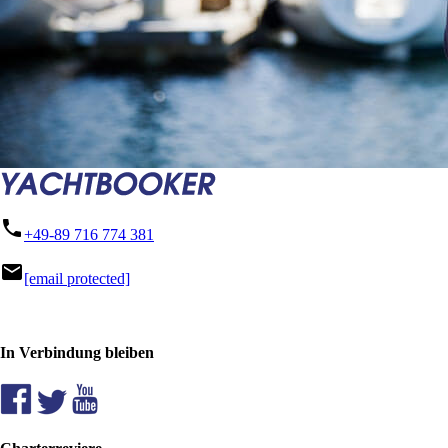
phone
+49-89 716 774 381
mail
[email protected]
In Verbindung bleiben