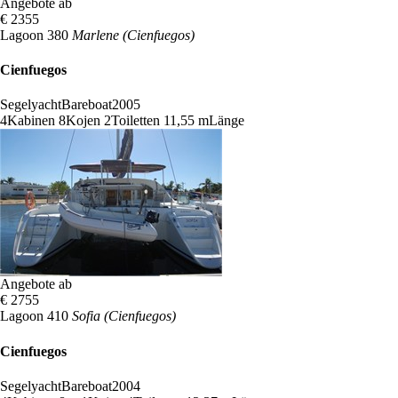
Angebote ab
€ 2355
Lagoon 380
Marlene (Cienfuegos)
Cienfuegos
Segelyacht
Bareboat
2005
4
Kabinen
8
Kojen
2
Toiletten
11,55 m
Länge
Angebote ab
€ 2755
Lagoon 410
Sofia (Cienfuegos)
Cienfuegos
Segelyacht
Bareboat
2004