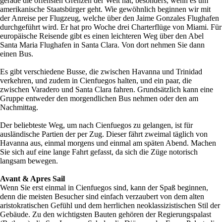
gerade die offensten Grenzen der Welt hat, besonders, wenn es um
amerikanische Staatsbürger geht. Wie gewöhnlich beginnen wir mit
der Anreise per Flugzeug, welche über den Jaime Gonzales Flughafen
durchgeführt wird. Er hat pro Woche drei Charterflüge von Miami. Für
europäische Reisende gibt es einen leichteren Weg über den Abel
Santa Maria Flughafen in Santa Clara. Von dort nehmen Sie dann
einen Bus.
Es gibt verschiedene Busse, die zwischen Havanna und Trinidad
verkehren, und zudem in Cienfuegos halten, und ein paar, die
zwischen Varadero und Santa Clara fahren. Grundsätzlich kann eine
Gruppe entweder den morgendlichen Bus nehmen oder den am
Nachmittag.
Der beliebteste Weg, um nach Cienfuegos zu gelangen, ist für
ausländische Partien der per Zug. Dieser fährt zweimal täglich von
Havanna aus, einmal morgens und einmal am späten Abend. Machen
Sie sich auf eine lange Fahrt gefasst, da sich die Züge notorisch
langsam bewegen.
Avant & Apres Sail
Wenn Sie erst einmal in Cienfuegos sind, kann der Spaß beginnen,
denn die meisten Besucher sind einfach verzaubert von dem alten
aristokratischen Gefühl und dem herrlichen neoklassizistischen Stil der
Gebäude. Zu den wichtigsten Bauten gehören der Regierungspalast