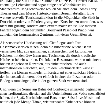
(Rathaus), die San Lorenzo Schule, die Diözese, der Ferrer Palast, die
ehemalige Lehrstätte und sogar einige der Wohnhäuser im
Stadtzentrum. Möglicherweise wollen Sie auch dem Tomas Terry
Theater und dem Museo Historico einen Besuch abstatten. Eine
weitere reizvolle Touristenattraktion ist die Möglichkeit die Stadt in
Droschken oder von Pferden gezogenen Kutschen zu umrunden, was
nicht nur günstig, sondern auch extrem malerisch ist. Die meisten
Fahrten folgen dem berühmten Boulevard Paseo del Prado, was
zugleich das kommerzielle Zentrum, mit vielen Geschäften ist.
Als sensorische Überlastung will Cienfuegos auch Ihre
Geschmacksnerven reizen, denn die kubanische Küche ist ein
vielseitiger Mix aus spanischen, afrikanischen und karibischen
Küchen, mit den Gewürzen und Techniken, die durch kreolische
Köche so beliebt wurden. Die lokalen Restaurants warten mit einem
breiten Angebot an Rezepten, aus einheimischen und auch
internationalen Gerichten, auf, um den Geschmack der Gäste zu
treffen. Sie können entweder im Restaurant eines schicken Hotels in
der Innenstadt dinieren, oder einfach in einer der Pizzerien oder
Bodegas rumhängen, die in der ganzen Stadt verstreut sind.
Und wenn die Sonne am Bahia del Confuegos untergeht, beginnt an
allen Treffpunkten, die sich auf die Unterhaltung des Volks spezialisiert
haben, der Spaß. Nachtclubs und Bars bieten Salsa Live-Musik und
natürlich jede Menge Tänze, wie nur wahre Kubaner sie können.