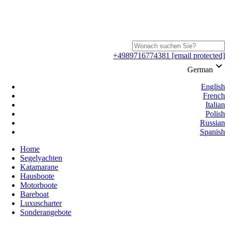
+4989716774381
[email protected]
keyboard_arrow_down
German
English
French
Italian
Polish
Russian
Spanish
Home
Segelyachten
Katamarane
Hausboote
Motorboote
Bareboat
Luxuscharter
Sonderangebote