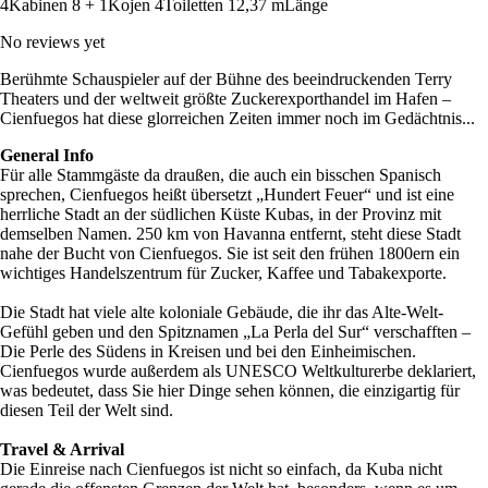
4
Kabinen
8 + 1
Kojen
4
Toiletten
12,37 m
Länge
No reviews yet
Berühmte Schauspieler auf der Bühne des beeindruckenden Terry
Theaters und der weltweit größte Zuckerexporthandel im Hafen –
Cienfuegos hat diese glorreichen Zeiten immer noch im Gedächtnis...
General Info
Für alle Stammgäste da draußen, die auch ein bisschen Spanisch
sprechen, Cienfuegos heißt übersetzt „Hundert Feuer“ und ist eine
herrliche Stadt an der südlichen Küste Kubas, in der Provinz mit
demselben Namen. 250 km von Havanna entfernt, steht diese Stadt
nahe der Bucht von Cienfuegos. Sie ist seit den frühen 1800ern ein
wichtiges Handelszentrum für Zucker, Kaffee und Tabakexporte.
Die Stadt hat viele alte koloniale Gebäude, die ihr das Alte-Welt-
Gefühl geben und den Spitznamen „La Perla del Sur“ verschafften –
Die Perle des Südens in Kreisen und bei den Einheimischen.
Cienfuegos wurde außerdem als UNESCO Weltkulturerbe deklariert,
was bedeutet, dass Sie hier Dinge sehen können, die einzigartig für
diesen Teil der Welt sind.
Travel & Arrival
Die Einreise nach Cienfuegos ist nicht so einfach, da Kuba nicht