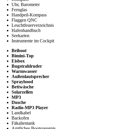
Uhr, Barometer
Fernglas
Handpeil-Kompass
Flaggen QNC
Leuchtfeuerverzeichnis
Hafenhandbuch
Seekarten
Instrumente im Cockpit
Beiboot
Bimini-Top
Eisbox
Bugstrahlruder
Warmwasser
Außenlautsprecher
Sprayhood
Bettwäsche
Solarzellen
MP3
Dusche
Radio-MP3 Player
Landkabel
Backofen
Fäkalientank
Amtliches Bootszeugnis