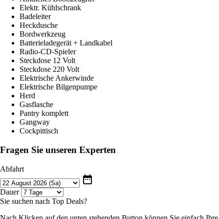
Elektr. Kühlschrank
Badeleiter
Heckdusche
Bordwerkzeug
Batterieladegerät + Landkabel
Radio-CD-Spieler
Steckdose 12 Volt
Steckdose 220 Volt
Elektrische Ankerwinde
Elektrische Bilgenpumpe
Herd
Gasflasche
Pantry komplett
Gangway
Cockpittisch
Fragen Sie unseren Experten
Abfahrt
date_range
Dauer
Sie suchen nach Top Deals?
Nach Klicken auf den unten stehenden Button können Sie einfach Ihre