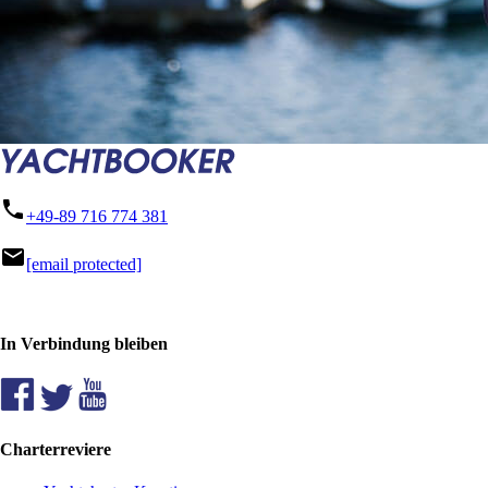
phone
+49-89 716 774 381
mail
[email protected]
In Verbindung bleiben
Charterreviere