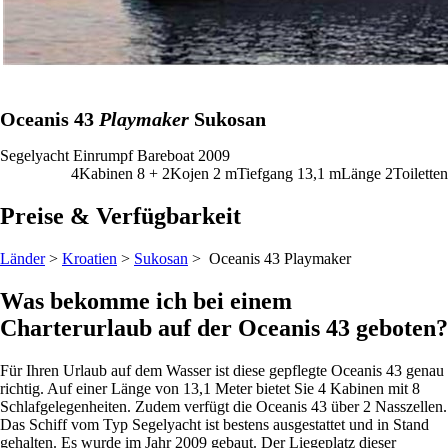
Oceanis 43
Playmaker
Sukosan
Segelyacht
Einrumpf
Bareboat
2009
4
Kabinen
8 + 2
Kojen
2
m
Tiefgang
13,1 m
Länge
2
Toiletten
Preise & Verfügbarkeit
Länder
>
Kroatien
>
Sukosan
> Oceanis 43
Playmaker
Was bekomme ich bei einem
Charterurlaub auf der Oceanis 43 geboten?
Für Ihren Urlaub auf dem Wasser ist diese gepflegte Oceanis 43 genau
richtig. Auf einer Länge von 13,1 Meter bietet Sie 4 Kabinen mit 8
Schlafgelegenheiten. Zudem verfügt die Oceanis 43 über 2 Nasszellen.
Das Schiff vom Typ Segelyacht ist bestens ausgestattet und in Stand
gehalten. Es wurde im Jahr 2009 gebaut. Der Liegeplatz dieser