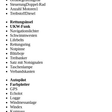
Steuerung
Doppel-Rad
Anzahl Motoren
1
Treibstoff
Diesel
Rettungsinsel
UKW-Funk
Navigationslichter
Schwimmwesten
Lifebelts
Rettungsring
Notpinne
Blitzboje
Treibanker
Satz mit Notsignalen
Taschenlampe
Verbandskasten
Autopilot
Farbplotter
GPS
Echolot
Logge
Windmessanlage
Windex
Kompass