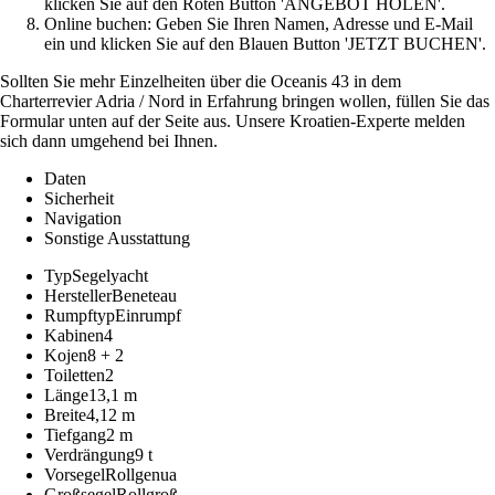
klicken Sie auf den Roten Button 'ANGEBOT HOLEN'.
Online buchen: Geben Sie Ihren Namen, Adresse und E-Mail
ein und klicken Sie auf den Blauen Button 'JETZT BUCHEN'.
Sollten Sie mehr Einzelheiten über die Oceanis 43 in dem
Charterrevier Adria / Nord in Erfahrung bringen wollen, füllen Sie das
Formular unten auf der Seite aus. Unsere Kroatien-Experte melden
sich dann umgehend bei Ihnen.
Daten
Sicherheit
Navigation
Sonstige Ausstattung
Typ
Segelyacht
Hersteller
Beneteau
Rumpftyp
Einrumpf
Kabinen
4
Kojen
8 + 2
Toiletten
2
Länge
13,1 m
Breite
4,12 m
Tiefgang
2 m
Verdrängung
9 t
Vorsegel
Rollgenua
Großsegel
Rollgroß