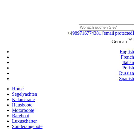
+4989716774381
[email protected]
keyboard_arrow_down
German
English
French
Italian
Polish
Russian
Spanish
Home
Segelyachten
Katamarane
Hausboote
Motorboote
Bareboat
Luxuscharter
Sonderangebote