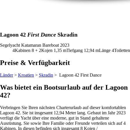
Lagoon 42
First Dance
Skradin
Segelyacht
Katamaran
Bareboat
2023
4
Kabinen
8 + 2
Kojen
1,35
m
Tiefgang
12,94 m
Länge
4
Toiletten
Preise & Verfügbarkeit
Länder
>
Kroatien
>
Skradin
> Lagoon 42
First Dance
Was bietet ein Bootsurlaub auf der Lagoon
42?
Verbringen Sie Ihren nächsten Charterurlaub auf dieser komfortablen
Lagoon 42. Sie ist insgesamt 12,94 Meter lang. Gebaut im Jahr 2023
verfügt die Yacht über eine moderne, gut in Stand gehaltene
Ausrüstung. Sie sowie Ihre Familie oder Freunde verteilen sich auf 4
Kabinen. In diesen befinden sich insgesamt 8 Kojen /