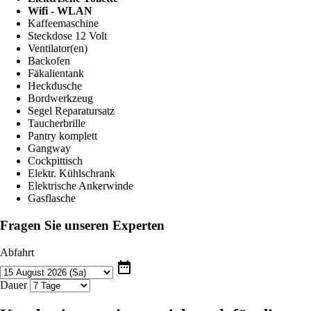
Wifi - WLAN
Kaffeemaschine
Steckdose 12 Volt
Ventilator(en)
Backofen
Fäkalientank
Heckdusche
Bordwerkzeug
Segel Reparatursatz
Taucherbrille
Pantry komplett
Gangway
Cockpittisch
Elektr. Kühlschrank
Elektrische Ankerwinde
Gasflasche
Fragen Sie unseren Experten
Abfahrt
date_range
Dauer