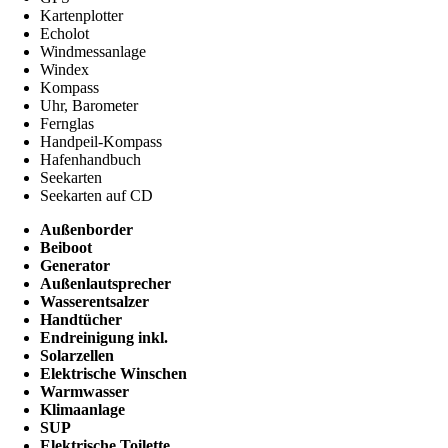
Kartenplotter
Echolot
Windmessanlage
Windex
Kompass
Uhr, Barometer
Fernglas
Handpeil-Kompass
Hafenhandbuch
Seekarten
Seekarten auf CD
Außenborder
Beiboot
Generator
Außenlautsprecher
Wasserentsalzer
Handtücher
Endreinigung inkl.
Solarzellen
Elektrische Winschen
Warmwasser
Klimaanlage
SUP
Elektrische Toilette