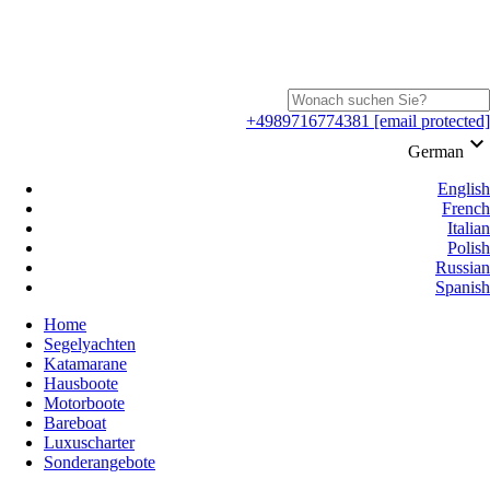
+4989716774381
[email protected]
keyboard_arrow_down
German
English
French
Italian
Polish
Russian
Spanish
Home
Segelyachten
Katamarane
Hausboote
Motorboote
Bareboat
Luxuscharter
Sonderangebote