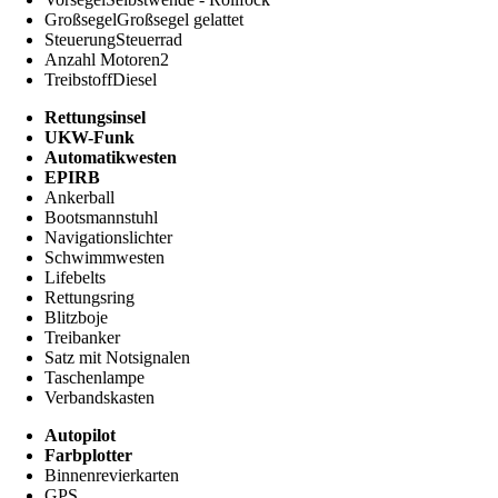
Großsegel
Großsegel gelattet
Steuerung
Steuerrad
Anzahl Motoren
2
Treibstoff
Diesel
Rettungsinsel
UKW-Funk
Automatikwesten
EPIRB
Ankerball
Bootsmannstuhl
Navigationslichter
Schwimmwesten
Lifebelts
Rettungsring
Blitzboje
Treibanker
Satz mit Notsignalen
Taschenlampe
Verbandskasten
Autopilot
Farbplotter
Binnenrevierkarten
GPS