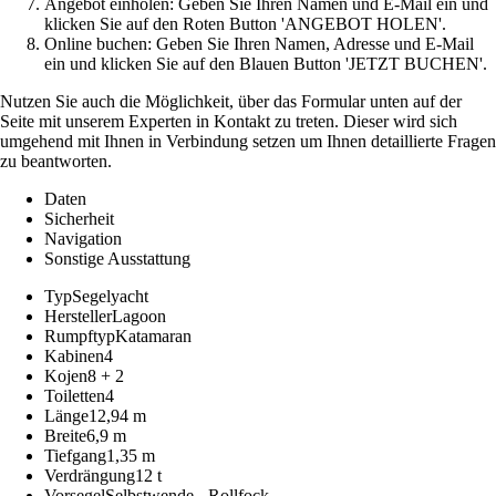
Angebot einholen: Geben Sie Ihren Namen und E-Mail ein und
klicken Sie auf den Roten Button 'ANGEBOT HOLEN'.
Online buchen: Geben Sie Ihren Namen, Adresse und E-Mail
ein und klicken Sie auf den Blauen Button 'JETZT BUCHEN'.
Nutzen Sie auch die Möglichkeit, über das Formular unten auf der
Seite mit unserem Experten in Kontakt zu treten. Dieser wird sich
umgehend mit Ihnen in Verbindung setzen um Ihnen detaillierte Fragen
zu beantworten.
Daten
Sicherheit
Navigation
Sonstige Ausstattung
Typ
Segelyacht
Hersteller
Lagoon
Rumpftyp
Katamaran
Kabinen
4
Kojen
8 + 2
Toiletten
4
Länge
12,94 m
Breite
6,9 m
Tiefgang
1,35 m
Verdrängung
12 t
Vorsegel
Selbstwende - Rollfock