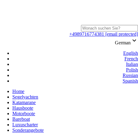
+4989716774381
[email protected]
keyboard_arrow_down
German
English
French
Italian
Polish
Russian
Spanish
Home
Segelyachten
Katamarane
Hausboote
Motorboote
Bareboat
Luxuscharter
Sonderangebote