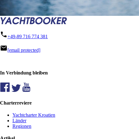
phone
+49-89 716 774 381
mail
[email protected]
In Verbindung bleiben
Charterreviere
Yachtcharter Kroatien
Länder
Regionen
Artikel