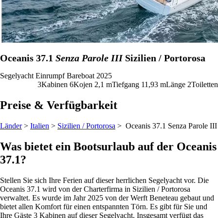
Oceanis 37.1
Senza Parole III
Sizilien / Portorosa
Segelyacht
Einrumpf
Bareboat
2025
3
Kabinen
6
Kojen
2,1
m
Tiefgang
11,93 m
Länge
2
Toiletten
Preise & Verfügbarkeit
Länder
>
Italien
>
Sizilien / Portorosa
> Oceanis 37.1
Senza Parole III
Was bietet ein Bootsurlaub auf der Oceanis
37.1?
Stellen Sie sich Ihre Ferien auf dieser herrlichen Segelyacht vor. Die
Oceanis 37.1 wird von der Charterfirma in Sizilien / Portorosa
verwaltet. Es wurde im Jahr 2025 von der Werft Beneteau gebaut und
bietet allen Komfort für einen entspannten Törn. Es gibt für Sie und
Ihre Gäste 3 Kabinen auf dieser Segelyacht. Insgesamt verfügt das