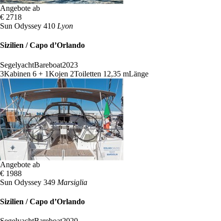
Angebote ab
€ 2718
Sun Odyssey 410
Lyon
Sizilien / Capo d’Orlando
Segelyacht
Bareboat
2023
3
Kabinen
6 + 1
Kojen
2
Toiletten
12,35 m
Länge
Angebote ab
€ 1988
Sun Odyssey 349
Marsiglia
Sizilien / Capo d’Orlando
Segelyacht
Bareboat
2020