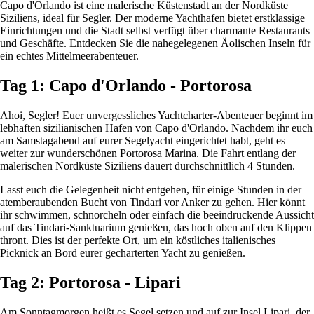
Capo d'Orlando ist eine malerische Küstenstadt an der Nordküste
Siziliens, ideal für Segler. Der moderne Yachthafen bietet erstklassige
Einrichtungen und die Stadt selbst verfügt über charmante Restaurants
und Geschäfte. Entdecken Sie die nahegelegenen Äolischen Inseln für
ein echtes Mittelmeerabenteuer.
Tag 1: Capo d'Orlando - Portorosa
Ahoi, Segler! Euer unvergessliches Yachtcharter-Abenteuer beginnt im
lebhaften sizilianischen Hafen von Capo d'Orlando. Nachdem ihr euch
am Samstagabend auf eurer Segelyacht eingerichtet habt, geht es
weiter zur wunderschönen Portorosa Marina. Die Fahrt entlang der
malerischen Nordküste Siziliens dauert durchschnittlich 4 Stunden.
Lasst euch die Gelegenheit nicht entgehen, für einige Stunden in der
atemberaubenden Bucht von Tindari vor Anker zu gehen. Hier könnt
ihr schwimmen, schnorcheln oder einfach die beeindruckende Aussicht
auf das Tindari-Sanktuarium genießen, das hoch oben auf den Klippen
thront. Dies ist der perfekte Ort, um ein köstliches italienisches
Picknick an Bord eurer gecharterten Yacht zu genießen.
Tag 2: Portorosa - Lipari
Am Sonntagmorgen heißt es Segel setzen und auf zur Insel Lipari, der