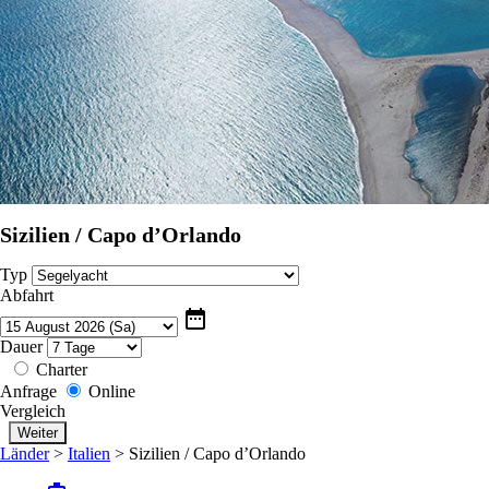
Sizilien / Capo d’Orlando
Typ
Abfahrt
date_range
Dauer
Charter
Anfrage
Online
Vergleich
Länder
>
Italien
>
Sizilien / Capo d’Orlando