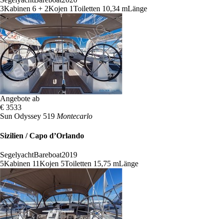
3
Kabinen
6 + 2
Kojen
1
Toiletten
10,34 m
Länge
Angebote ab
€ 3533
Sun Odyssey 519
Montecarlo
Sizilien / Capo d’Orlando
Segelyacht
Bareboat
2019
5
Kabinen
11
Kojen
5
Toiletten
15,75 m
Länge