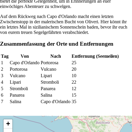
bietet die perfekte Gelegenheit, um in Erinnerungen an euer
einwöchiges Abenteuer zu schwelgen.
Auf dem Rückweg nach Capo d'Orlando macht einen letzten
Zwischenstopp in der malerischen Bucht von Oliveri. Hier könnt ihr
ein letztes Mal in sizilianischem Sonnenschein baden, bevor ihr euch
von eurem treuen Segelgefährten verabschiedet.
Zusammenfassung der Orte und Entfernungen
Tag
Von
Nach
Entfernung (Seemeilen)
1
Capo d'Orlando
Portorosa
25
2
Portorosa
Vulcano
20
3
Vulcano
Lipari
10
4
Lipari
Stromboli
22
5
Stromboli
Panarea
12
6
Panarea
Salina
15
7
Salina
Capo d'Orlando
35
+