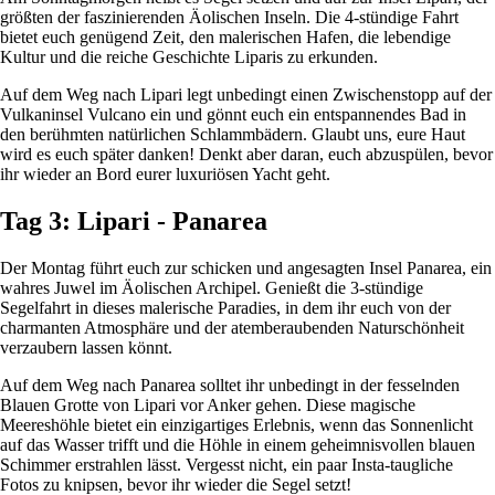
größten der faszinierenden Äolischen Inseln. Die 4-stündige Fahrt
bietet euch genügend Zeit, den malerischen Hafen, die lebendige
Kultur und die reiche Geschichte Liparis zu erkunden.
Auf dem Weg nach Lipari legt unbedingt einen Zwischenstopp auf der
Vulkaninsel Vulcano ein und gönnt euch ein entspannendes Bad in
den berühmten natürlichen Schlammbädern. Glaubt uns, eure Haut
wird es euch später danken! Denkt aber daran, euch abzuspülen, bevor
ihr wieder an Bord eurer luxuriösen Yacht geht.
Tag 3: Lipari - Panarea
Der Montag führt euch zur schicken und angesagten Insel Panarea, ein
wahres Juwel im Äolischen Archipel. Genießt die 3-stündige
Segelfahrt in dieses malerische Paradies, in dem ihr euch von der
charmanten Atmosphäre und der atemberaubenden Naturschönheit
verzaubern lassen könnt.
Auf dem Weg nach Panarea solltet ihr unbedingt in der fesselnden
Blauen Grotte von Lipari vor Anker gehen. Diese magische
Meereshöhle bietet ein einzigartiges Erlebnis, wenn das Sonnenlicht
auf das Wasser trifft und die Höhle in einem geheimnisvollen blauen
Schimmer erstrahlen lässt. Vergesst nicht, ein paar Insta-taugliche
Fotos zu knipsen, bevor ihr wieder die Segel setzt!