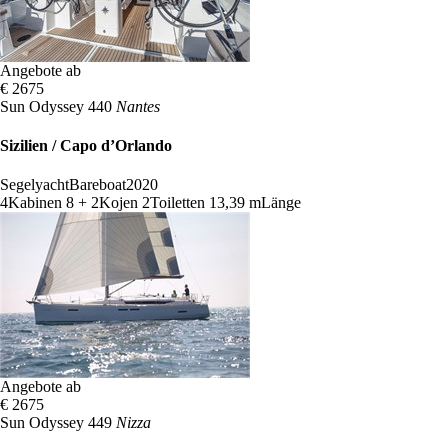
Angebote ab
€ 2675
Sun Odyssey 440
Nantes
Sizilien / Capo d’Orlando
Segelyacht
Bareboat
2020
4
Kabinen
8 + 2
Kojen
2
Toiletten
13,39 m
Länge
Angebote ab
€ 2675
Sun Odyssey 449
Nizza