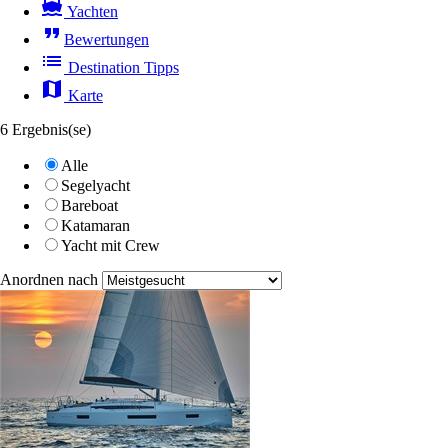
directions_boat
Yachten
format_quote
Bewertungen
list
Destination Tipps
map
Karte
6 Ergebnis(se)
Alle
Segelyacht
Bareboat
Katamaran
Yacht mit Crew
Anordnen nach