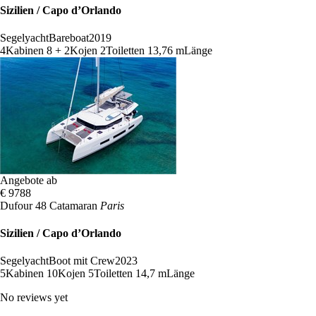
Sizilien / Capo d’Orlando
Segelyacht
Bareboat
2019
4
Kabinen
8 + 2
Kojen
2
Toiletten
13,76 m
Länge
Angebote ab
€ 9788
Dufour 48 Catamaran
Paris
Sizilien / Capo d’Orlando
Segelyacht
Boot mit Crew
2023
5
Kabinen
10
Kojen
5
Toiletten
14,7 m
Länge
No reviews yet