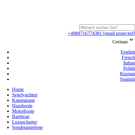
+4989716774381
[email protected]
keyboard_arrow_down
German
English
French
Italian
Polish
Russian
Spanish
Home
Segelyachten
Katamarane
Hausboote
Motorboote
Bareboat
Luxuscharter
Sonderangebote