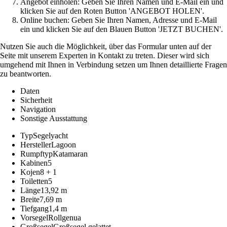
Angebot einholen: Geben Sie Ihren Namen und E-Mail ein und
klicken Sie auf den Roten Button 'ANGEBOT HOLEN'.
Online buchen: Geben Sie Ihren Namen, Adresse und E-Mail
ein und klicken Sie auf den Blauen Button 'JETZT BUCHEN'.
Nutzen Sie auch die Möglichkeit, über das Formular unten auf der
Seite mit unserem Experten in Kontakt zu treten. Dieser wird sich
umgehend mit Ihnen in Verbindung setzen um Ihnen detaillierte Fragen
zu beantworten.
Daten
Sicherheit
Navigation
Sonstige Ausstattung
Typ
Segelyacht
Hersteller
Lagoon
Rumpftyp
Katamaran
Kabinen
5
Kojen
8 + 1
Toiletten
5
Länge
13,92 m
Breite
7,69 m
Tiefgang
1,4 m
Vorsegel
Rollgenua
Großsegel
Großsegel gelattet