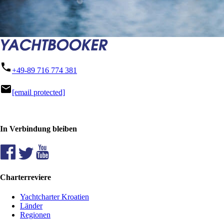
phone
+49-89 716 774 381
mail
[email protected]
In Verbindung bleiben
Charterreviere
Yachtcharter Kroatien
Länder
Regionen