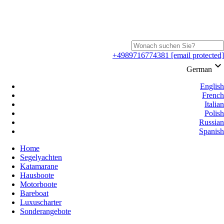
+4989716774381
[email protected]
keyboard_arrow_down
German
English
French
Italian
Polish
Russian
Spanish
Home
Segelyachten
Katamarane
Hausboote
Motorboote
Bareboat
Luxuscharter
Sonderangebote