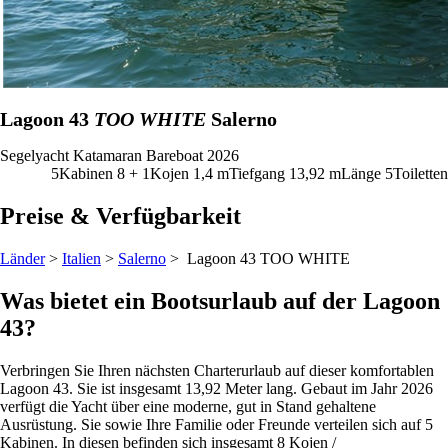
Lagoon 43
TOO WHITE
Salerno
Segelyacht
Katamaran
Bareboat
2026
5
Kabinen
8 + 1
Kojen
1,4
m
Tiefgang
13,92 m
Länge
5
Toiletten
Preise & Verfügbarkeit
Länder
>
Italien
>
Salerno
> Lagoon 43
TOO WHITE
Was bietet ein Bootsurlaub auf der Lagoon
43?
Verbringen Sie Ihren nächsten Charterurlaub auf dieser komfortablen
Lagoon 43. Sie ist insgesamt 13,92 Meter lang. Gebaut im Jahr 2026
verfügt die Yacht über eine moderne, gut in Stand gehaltene
Ausrüstung. Sie sowie Ihre Familie oder Freunde verteilen sich auf 5
Kabinen. In diesen befinden sich insgesamt 8 Kojen /