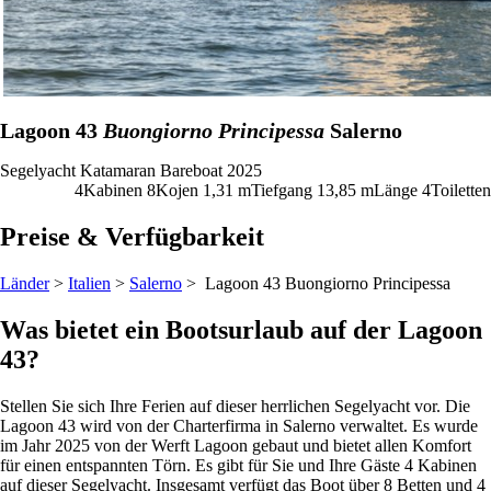
Lagoon 43
Buongiorno Principessa
Salerno
Segelyacht
Katamaran
Bareboat
2025
4
Kabinen
8
Kojen
1,31
m
Tiefgang
13,85 m
Länge
4
Toiletten
Preise & Verfügbarkeit
Länder
>
Italien
>
Salerno
> Lagoon 43
Buongiorno Principessa
Was bietet ein Bootsurlaub auf der Lagoon
43?
Stellen Sie sich Ihre Ferien auf dieser herrlichen Segelyacht vor. Die
Lagoon 43 wird von der Charterfirma in Salerno verwaltet. Es wurde
im Jahr 2025 von der Werft Lagoon gebaut und bietet allen Komfort
für einen entspannten Törn. Es gibt für Sie und Ihre Gäste 4 Kabinen
auf dieser Segelyacht. Insgesamt verfügt das Boot über 8 Betten und 4