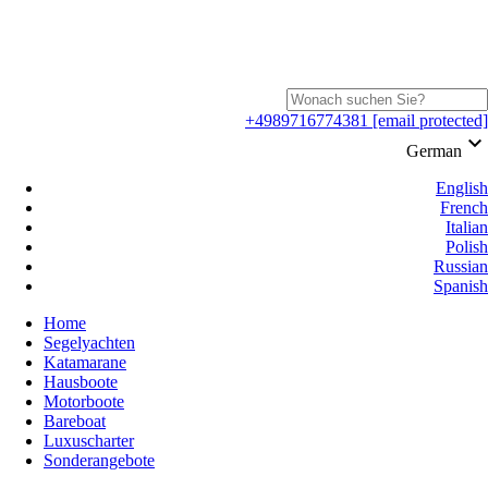
+4989716774381
[email protected]
keyboard_arrow_down
German
English
French
Italian
Polish
Russian
Spanish
Home
Segelyachten
Katamarane
Hausboote
Motorboote
Bareboat
Luxuscharter
Sonderangebote