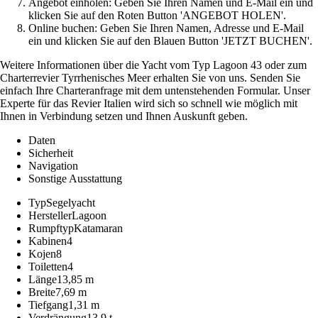
Angebot einholen: Geben Sie Ihren Namen und E-Mail ein und
klicken Sie auf den Roten Button 'ANGEBOT HOLEN'.
Online buchen: Geben Sie Ihren Namen, Adresse und E-Mail
ein und klicken Sie auf den Blauen Button 'JETZT BUCHEN'.
Weitere Informationen über die Yacht vom Typ Lagoon 43 oder zum
Charterrevier Tyrrhenisches Meer erhalten Sie von uns. Senden Sie
einfach Ihre Charteranfrage mit dem untenstehenden Formular. Unser
Experte für das Revier Italien wird sich so schnell wie möglich mit
Ihnen in Verbindung setzen und Ihnen Auskunft geben.
Daten
Sicherheit
Navigation
Sonstige Ausstattung
Typ
Segelyacht
Hersteller
Lagoon
Rumpftyp
Katamaran
Kabinen
4
Kojen
8
Toiletten
4
Länge
13,85 m
Breite
7,69 m
Tiefgang
1,31 m
Verdrängung
13,9 t