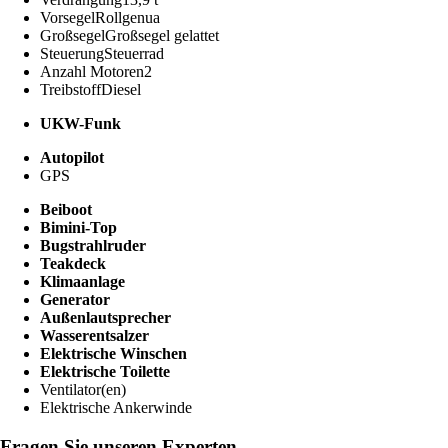
Vorsegel
Rollgenua
Großsegel
Großsegel gelattet
Steuerung
Steuerrad
Anzahl Motoren
2
Treibstoff
Diesel
UKW-Funk
Autopilot
GPS
Beiboot
Bimini-Top
Bugstrahlruder
Teakdeck
Klimaanlage
Generator
Außenlautsprecher
Wasserentsalzer
Elektrische Winschen
Elektrische Toilette
Ventilator(en)
Elektrische Ankerwinde
Fragen Sie unseren Experten