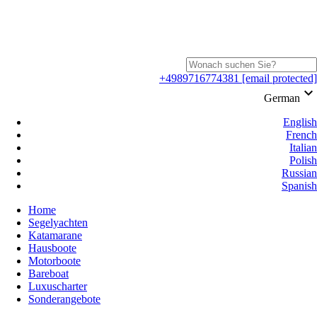
+4989716774381
[email protected]
keyboard_arrow_down
German
English
French
Italian
Polish
Russian
Spanish
Home
Segelyachten
Katamarane
Hausboote
Motorboote
Bareboat
Luxuscharter
Sonderangebote