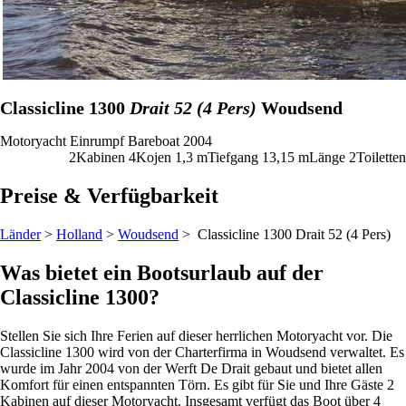
Classicline 1300
Drait 52 (4 Pers)
Woudsend
Motoryacht
Einrumpf
Bareboat
2004
2
Kabinen
4
Kojen
1,3
m
Tiefgang
13,15 m
Länge
2
Toiletten
Preise & Verfügbarkeit
Länder
>
Holland
>
Woudsend
> Classicline 1300
Drait 52 (4 Pers)
Was bietet ein Bootsurlaub auf der
Classicline 1300?
Stellen Sie sich Ihre Ferien auf dieser herrlichen Motoryacht vor. Die
Classicline 1300 wird von der Charterfirma in Woudsend verwaltet. Es
wurde im Jahr 2004 von der Werft De Drait gebaut und bietet allen
Komfort für einen entspannten Törn. Es gibt für Sie und Ihre Gäste 2
Kabinen auf dieser Motoryacht. Insgesamt verfügt das Boot über 4