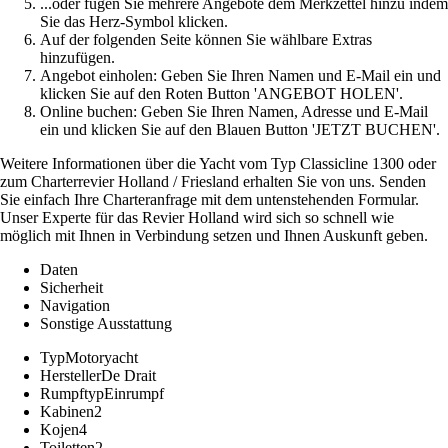
...oder fügen Sie mehrere Angebote dem Merkzettel hinzu indem
Sie das Herz-Symbol klicken.
Auf der folgenden Seite können Sie wählbare Extras
hinzufügen.
Angebot einholen: Geben Sie Ihren Namen und E-Mail ein und
klicken Sie auf den Roten Button 'ANGEBOT HOLEN'.
Online buchen: Geben Sie Ihren Namen, Adresse und E-Mail
ein und klicken Sie auf den Blauen Button 'JETZT BUCHEN'.
Weitere Informationen über die Yacht vom Typ Classicline 1300 oder
zum Charterrevier Holland / Friesland erhalten Sie von uns. Senden
Sie einfach Ihre Charteranfrage mit dem untenstehenden Formular.
Unser Experte für das Revier Holland wird sich so schnell wie
möglich mit Ihnen in Verbindung setzen und Ihnen Auskunft geben.
Daten
Sicherheit
Navigation
Sonstige Ausstattung
Typ
Motoryacht
Hersteller
De Drait
Rumpftyp
Einrumpf
Kabinen
2
Kojen
4
Toiletten
2