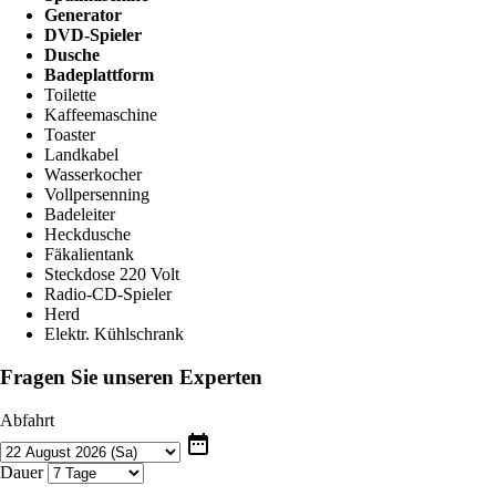
Generator
DVD-Spieler
Dusche
Badeplattform
Toilette
Kaffeemaschine
Toaster
Landkabel
Wasserkocher
Vollpersenning
Badeleiter
Heckdusche
Fäkalientank
Steckdose 220 Volt
Radio-CD-Spieler
Herd
Elektr. Kühlschrank
Fragen Sie unseren Experten
Abfahrt
date_range
Dauer