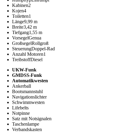
Kabinen
2
Kojen
4
Toiletten
1
Länge
9,99 m
Breite
3,42 m
Tiefgang
1,55 m
Vorsegel
Genua
Großsegel
Rollgroß
Steuerung
Doppel-Rad
Anzahl Motoren
1
Treibstoff
Diesel
UKW-Funk
GMDSS-Funk
Automatikwesten
Ankerball
Bootsmannstuhl
Navigationslichter
Schwimmwesten
Lifebelts
Notpinne
Satz mit Notsignalen
Taschenlampe
Verbandskasten