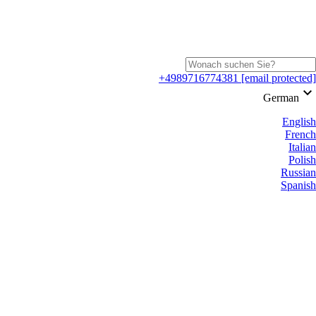
+4989716774381
[email protected]
keyboard_arrow_down
German
English
French
Italian
Polish
Russian
Spanish