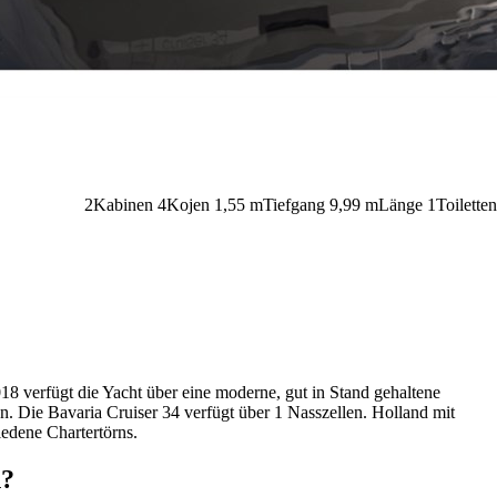
2
Kabinen
4
Kojen
1,55
m
Tiefgang
9,99 m
Länge
1
Toiletten
018 verfügt die Yacht über eine moderne, gut in Stand gehaltene
en. Die Bavaria Cruiser 34 verfügt über 1 Nasszellen. Holland mit
iedene Chartertörns.
n?