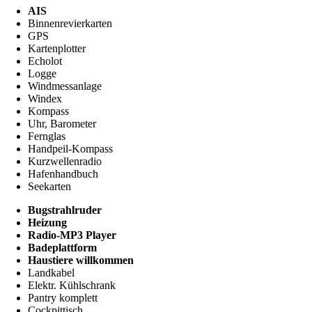
AIS
Binnenrevierkarten
GPS
Kartenplotter
Echolot
Logge
Windmessanlage
Windex
Kompass
Uhr, Barometer
Fernglas
Handpeil-Kompass
Kurzwellenradio
Hafenhandbuch
Seekarten
Bugstrahlruder
Heizung
Radio-MP3 Player
Badeplattform
Haustiere willkommen
Landkabel
Elektr. Kühlschrank
Pantry komplett
Cockpittisch