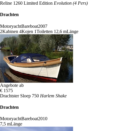
Reline 1260 Limited Edition
Evolution (4 Pers)
Drachten
Motoryacht
Bareboat
2007
2
Kabinen
4
Kojen
1
Toiletten
12,6 m
Länge
Angebote ab
€ 1575
Drachtster Sloep 750
Harlem Shake
Drachten
Motoryacht
Bareboat
2010
7,5 m
Länge