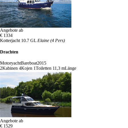
Angebote ab
€ 1334
Kotterjacht 10.7 GL
Elaine (4 Pers)
Drachten
Motoryacht
Bareboat
2015
2
Kabinen
4
Kojen
1
Toiletten
11,3 m
Länge
Angebote ab
€ 1529