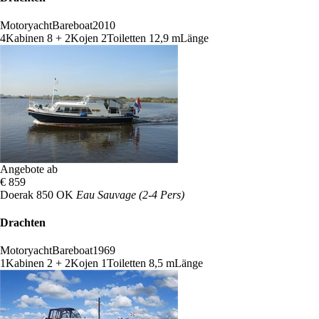
Motoryacht
Bareboat
2010
4
Kabinen
8 + 2
Kojen
2
Toiletten
12,9 m
Länge
Angebote ab
€ 859
Doerak 850 OK
Eau Sauvage (2-4 Pers)
Drachten
Motoryacht
Bareboat
1969
1
Kabinen
2 + 2
Kojen
1
Toiletten
8,5 m
Länge