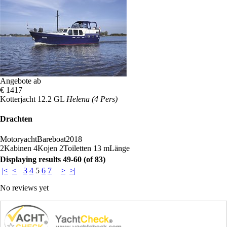
Angebote ab
€ 1417
Kotterjacht 12.2 GL
Helena (4 Pers)
Drachten
Motoryacht
Bareboat
2018
2
Kabinen
4
Kojen
2
Toiletten
13 m
Länge
Displaying results 49-60 (of 83)
|<
<
3
4
5
6
7
>
>|
No reviews yet