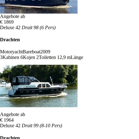
Angebote ab
€ 1869
Deluxe 42
Drait 98 (6 Pers)
Drachten
Motoryacht
Bareboat
2009
3
Kabinen
6
Kojen
2
Toiletten
12,9 m
Länge
Angebote ab
€ 1964
Deluxe 42
Drait 99 (8-10 Pers)
Drachten