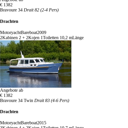
€ 1382
Bravoure 34
Drait 82 (2-4 Pers)
Drachten
Motoryacht
Bareboat
2009
2
Kabinen
2 + 2
Kojen
1
Toiletten
10,2 m
Länge
Angebote ab
€ 1382
Bravoure 34 Twin
Drait 83 (4-6 Pers)
Drachten
Motoryacht
Bareboat
2015
3
Kabinen
4 + 2
Kojen
1
Toiletten
10,7 m
Länge