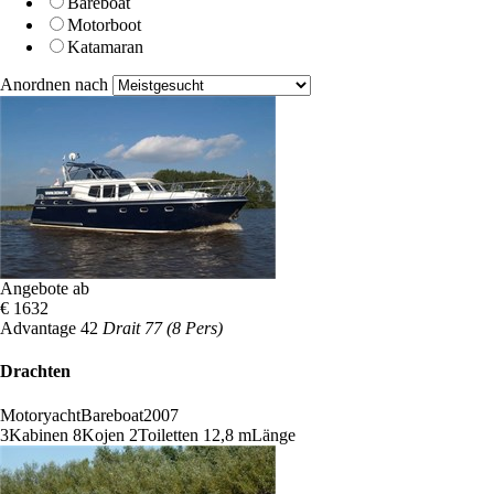
Bareboat
Motorboot
Katamaran
Anordnen nach
Angebote ab
€ 1632
Advantage 42
Drait 77 (8 Pers)
Drachten
Motoryacht
Bareboat
2007
3
Kabinen
8
Kojen
2
Toiletten
12,8 m
Länge