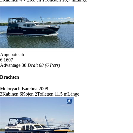
Angebote ab
€ 1607
Advantage 38
Drait 88 (6 Pers)
Drachten
Motoryacht
Bareboat
2008
3
Kabinen
6
Kojen
2
Toiletten
11,5 m
Länge