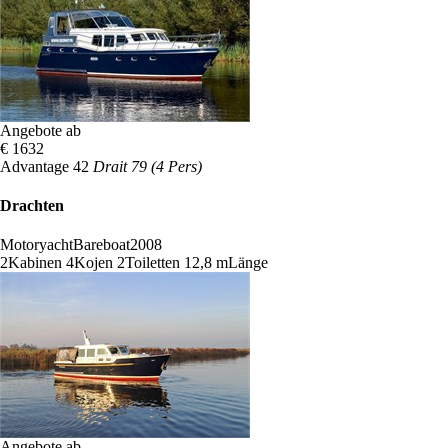
Angebote ab
€ 1632
Advantage 42
Drait 79 (4 Pers)
Drachten
Motoryacht
Bareboat
2008
2
Kabinen
4
Kojen
2
Toiletten
12,8 m
Länge
Angebote ab