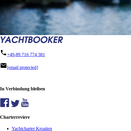
phone
+49-89 716 774 381
mail
[email protected]
In Verbindung bleiben
Charterreviere
Yachtcharter Kroatien