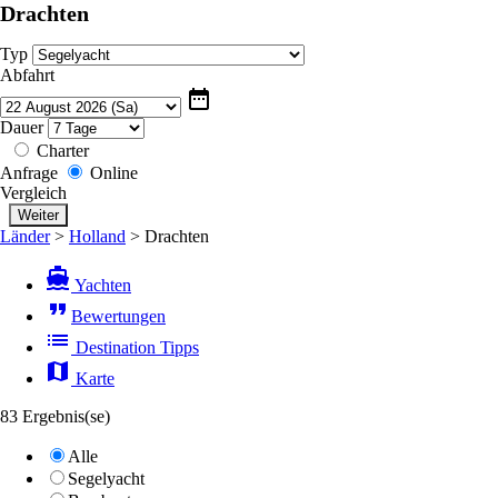
Drachten
deneme
bonusu
veren
Typ
siteler
Abfahrt
verabet
date_range
Dauer
Charter
Anfrage
Online
Vergleich
Länder
>
Holland
>
Drachten
directions_boat
Yachten
format_quote
Bewertungen
list
Destination Tipps
map
Karte
83 Ergebnis(se)
Alle
Segelyacht