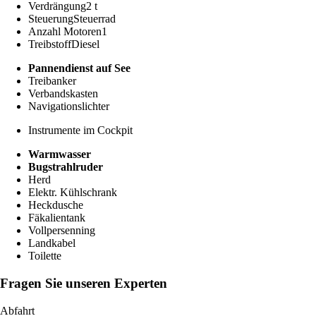
Verdrängung
2 t
Steuerung
Steuerrad
Anzahl Motoren
1
Treibstoff
Diesel
Pannendienst auf See
Treibanker
Verbandskasten
Navigationslichter
Instrumente im Cockpit
Warmwasser
Bugstrahlruder
Herd
Elektr. Kühlschrank
Heckdusche
Fäkalientank
Vollpersenning
Landkabel
Toilette
Fragen Sie unseren Experten
Abfahrt