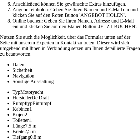
Anschließend können Sie gewünschte Extras hinzufügen.
Angebot einholen: Geben Sie Ihren Namen und E-Mail ein und
klicken Sie auf den Roten Button 'ANGEBOT HOLEN'.
Online buchen: Geben Sie Ihren Namen, Adresse und E-Mail
ein und klicken Sie auf den Blauen Button 'JETZT BUCHEN'.
Nutzen Sie auch die Möglichkeit, über das Formular unten auf der
Seite mit unserem Experten in Kontakt zu treten. Dieser wird sich
umgehend mit Ihnen in Verbindung setzen um Ihnen detaillierte Fragen
zu beantworten.
Daten
Sicherheit
Navigation
Sonstige Ausstattung
Typ
Motoryacht
Hersteller
De Drait
Rumpftyp
Einrumpf
Kabinen
1
Kojen
2
Toiletten
1
Länge
7,5 m
Breite
2,5 m
Tiefgang
0,8 m