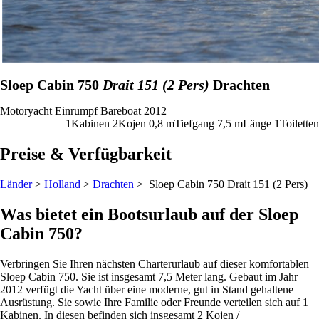
Sloep Cabin 750
Drait 151 (2 Pers)
Drachten
Motoryacht
Einrumpf
Bareboat
2012
1
Kabinen
2
Kojen
0,8
m
Tiefgang
7,5 m
Länge
1
Toiletten
Preise & Verfügbarkeit
Länder
>
Holland
>
Drachten
> Sloep Cabin 750
Drait 151 (2 Pers)
Was bietet ein Bootsurlaub auf der Sloep
Cabin 750?
Verbringen Sie Ihren nächsten Charterurlaub auf dieser komfortablen
Sloep Cabin 750. Sie ist insgesamt 7,5 Meter lang. Gebaut im Jahr
2012 verfügt die Yacht über eine moderne, gut in Stand gehaltene
Ausrüstung. Sie sowie Ihre Familie oder Freunde verteilen sich auf 1
Kabinen. In diesen befinden sich insgesamt 2 Kojen /