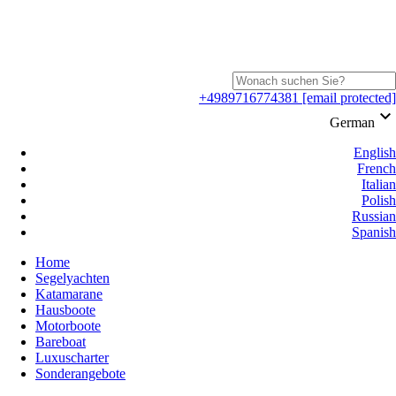
+4989716774381
[email protected]
keyboard_arrow_down
German
English
French
Italian
Polish
Russian
Spanish
Home
Segelyachten
Katamarane
Hausboote
Motorboote
Bareboat
Luxuscharter
Sonderangebote