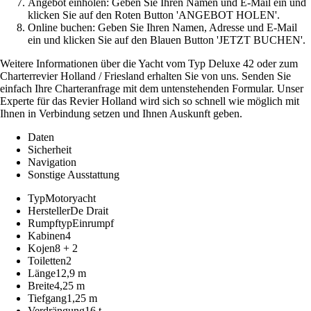
Angebot einholen: Geben Sie Ihren Namen und E-Mail ein und
klicken Sie auf den Roten Button 'ANGEBOT HOLEN'.
Online buchen: Geben Sie Ihren Namen, Adresse und E-Mail
ein und klicken Sie auf den Blauen Button 'JETZT BUCHEN'.
Weitere Informationen über die Yacht vom Typ Deluxe 42 oder zum
Charterrevier Holland / Friesland erhalten Sie von uns. Senden Sie
einfach Ihre Charteranfrage mit dem untenstehenden Formular. Unser
Experte für das Revier Holland wird sich so schnell wie möglich mit
Ihnen in Verbindung setzen und Ihnen Auskunft geben.
Daten
Sicherheit
Navigation
Sonstige Ausstattung
Typ
Motoryacht
Hersteller
De Drait
Rumpftyp
Einrumpf
Kabinen
4
Kojen
8 + 2
Toiletten
2
Länge
12,9 m
Breite
4,25 m
Tiefgang
1,25 m
Verdrängung
16 t