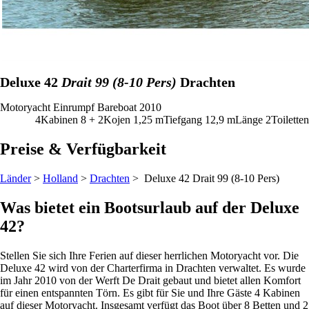
Deluxe 42
Drait 99 (8-10 Pers)
Drachten
Motoryacht
Einrumpf
Bareboat
2010
4
Kabinen
8 + 2
Kojen
1,25
m
Tiefgang
12,9 m
Länge
2
Toiletten
Preise & Verfügbarkeit
Länder
>
Holland
>
Drachten
> Deluxe 42
Drait 99 (8-10 Pers)
Was bietet ein Bootsurlaub auf der Deluxe
42?
Stellen Sie sich Ihre Ferien auf dieser herrlichen Motoryacht vor. Die
Deluxe 42 wird von der Charterfirma in Drachten verwaltet. Es wurde
im Jahr 2010 von der Werft De Drait gebaut und bietet allen Komfort
für einen entspannten Törn. Es gibt für Sie und Ihre Gäste 4 Kabinen
auf dieser Motoryacht. Insgesamt verfügt das Boot über 8 Betten und 2