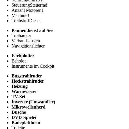
Steuerung
Steuerrad
Anzahl Motoren
1
Machine
1
Treibstoff
Diesel
Pannendienst auf See
Treibanker
Verbandskasten
Navigationslichter
Farbplotter
Echolot
Instrumente im Cockpit
Bugstrahlruder
Heckstrahlruder
Heizung
Warmwasser
TV-Set
Inverter (Umwandler)
Mikrowellenherd
Dusche
DVD-Spieler
Badeplattform
Toilette