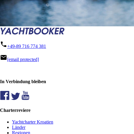
phone
+49-89 716 774 381
mail
[email protected]
In Verbindung bleiben
Charterreviere
Yachtcharter Kroatien
Länder
Regionen