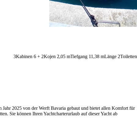
3
Kabinen
6 + 2
Kojen
2,05
m
Tiefgang
11,38 m
Länge
2
Toiletten
m Jahr 2025 von der Werft Bavaria gebaut und bietet allen Komfort für
tten. Sie können Ihren Yachtcharterurlaub auf dieser Yacht ab