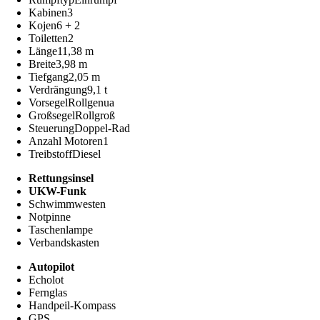
Kabinen
3
Kojen
6 + 2
Toiletten
2
Länge
11,38 m
Breite
3,98 m
Tiefgang
2,05 m
Verdrängung
9,1 t
Vorsegel
Rollgenua
Großsegel
Rollgroß
Steuerung
Doppel-Rad
Anzahl Motoren
1
Treibstoff
Diesel
Rettungsinsel
UKW-Funk
Schwimmwesten
Notpinne
Taschenlampe
Verbandskasten
Autopilot
Echolot
Fernglas
Handpeil-Kompass
GPS