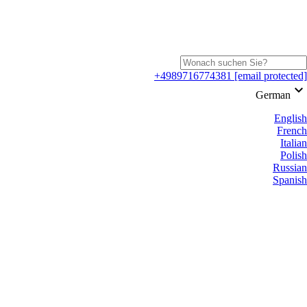
+4989716774381
[email protected]
keyboard_arrow_down
German
English
French
Italian
Polish
Russian
Spanish