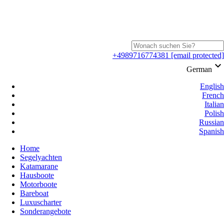
+4989716774381
[email protected]
keyboard_arrow_down
German
English
French
Italian
Polish
Russian
Spanish
Home
Segelyachten
Katamarane
Hausboote
Motorboote
Bareboat
Luxuscharter
Sonderangebote