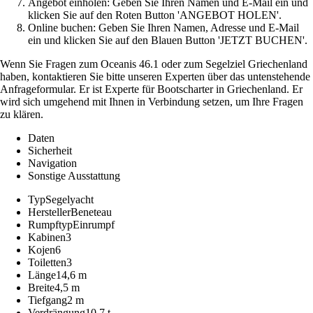
Angebot einholen: Geben Sie Ihren Namen und E-Mail ein und
klicken Sie auf den Roten Button 'ANGEBOT HOLEN'.
Online buchen: Geben Sie Ihren Namen, Adresse und E-Mail
ein und klicken Sie auf den Blauen Button 'JETZT BUCHEN'.
Wenn Sie Fragen zum Oceanis 46.1 oder zum Segelziel Griechenland
haben, kontaktieren Sie bitte unseren Experten über das untenstehende
Anfrageformular. Er ist Experte für Bootscharter in Griechenland. Er
wird sich umgehend mit Ihnen in Verbindung setzen, um Ihre Fragen
zu klären.
Daten
Sicherheit
Navigation
Sonstige Ausstattung
Typ
Segelyacht
Hersteller
Beneteau
Rumpftyp
Einrumpf
Kabinen
3
Kojen
6
Toiletten
3
Länge
14,6 m
Breite
4,5 m
Tiefgang
2 m
Verdrängung
10,7 t