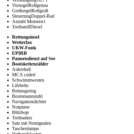
Vorsegel
Rollgenua
Großsegel
Rollgroß
Steuerung
Doppel-Rad
Anzahl Motoren
1
Treibstoff
Diesel
Rettungsinsel
Wetterfax
UKW-Funk
EPIRB
Pannendienst auf See
Bootskettenzähler
Ankerball
MCA coded
Schwimmwesten
Lifebelts
Rettungsring
Bootsmannstuhl
Navigationslichter
Notpinne
Blitzboje
Treibanker
Satz mit Notsignalen
Taschenlampe
Verbandskasten