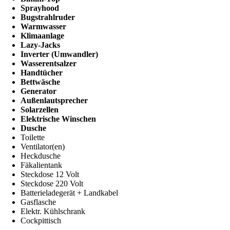
Sprayhood
Bugstrahlruder
Warmwasser
Klimaanlage
Lazy-Jacks
Inverter (Umwandler)
Wasserentsalzer
Handtücher
Bettwäsche
Generator
Außenlautsprecher
Solarzellen
Elektrische Winschen
Dusche
Toilette
Ventilator(en)
Heckdusche
Fäkalientank
Steckdose 12 Volt
Steckdose 220 Volt
Batterieladegerät + Landkabel
Gasflasche
Elektr. Kühlschrank
Cockpittisch