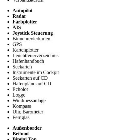
Autopilot
Radar
Farbplotter
AIS
Joystick Steuerung
Binnenrevierkarten
GPS
Kartenplotter
Leuchtfeuerverzeichnis
Hafenhandbuch
Seekarten
Instrumente im Cockpit
Seekarten auf CD
Hafenpläne auf CD
Echolot
Logge
Windmessanlage
Kompass
Uhr, Barometer
Fernglas
Außenborder
Beiboot
Bimini-Top