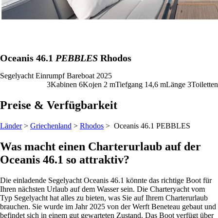
Oceanis 46.1
PEBBLES
Rhodos
Segelyacht
Einrumpf
Bareboat
2025
3
Kabinen
6
Kojen
2
m
Tiefgang
14,6 m
Länge
3
Toiletten
Preise & Verfügbarkeit
Länder
>
Griechenland
>
Rhodos
> Oceanis 46.1
PEBBLES
Was macht einen Charterurlaub auf der
Oceanis 46.1 so attraktiv?
Die einladende Segelyacht Oceanis 46.1 könnte das richtige Boot für
Ihren nächsten Urlaub auf dem Wasser sein. Die Charteryacht vom
Typ Segelyacht hat alles zu bieten, was Sie auf Ihrem Charterurlaub
brauchen. Sie wurde im Jahr 2025 von der Werft Beneteau gebaut und
befindet sich in einem gut gewarteten Zustand. Das Boot verfügt über