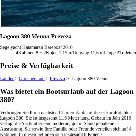
Lagoon 380
Vienna
Preveza
Segelyacht
Katamaran
Bareboat
2016
4
Kabinen
8 + 2
Kojen
1,15
m
Tiefgang
11,6 m
Länge
2
Toiletten
Preise & Verfügbarkeit
Länder
>
Griechenland
>
Preveza
> Lagoon 380
Vienna
Was bietet ein Bootsurlaub auf der Lagoon
380?
Verbringen Sie Ihren nächsten Charterurlaub auf dieser komfortablen
Lagoon 380. Sie ist insgesamt 11,6 Meter lang. Gebaut im Jahr 2016
verfügt die Yacht über eine moderne, gut in Stand gehaltene
Ausrüstung. Sie sowie Ihre Familie oder Freunde verteilen sich auf 4
Kabinen. In diesen befinden sich insgesamt 8 Kojen /