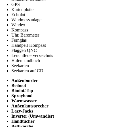
GPS
Kartenplotter
Echolot
Windmessanlage
Windex
Kompass
Uhr, Barometer
Fernglas
Handpeil-Kompass
Flaggen QNC
Leuchtfeuerverzeichnis
Hafenhandbuch
Seekarten
Seekarten auf CD
Außenborder
Beiboot
Bimini-Top
Sprayhood
Warmwasser
Außenlautsprecher
Lazy-Jacks
Inverter (Umwandler)
Handtücher
Bettwäsche