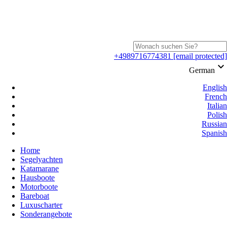
+4989716774381
[email protected]
keyboard_arrow_down
German
English
French
Italian
Polish
Russian
Spanish
Home
Segelyachten
Katamarane
Hausboote
Motorboote
Bareboat
Luxuscharter
Sonderangebote