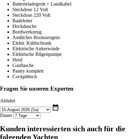
Batterieladegerät + Landkabel
Steckdose 12 Volt
Steckdose 220 Volt
Badeleiter
Heckdusche
Bordwerkzeug
Amtliches Bootszeugnis
Elektr. Kühlschrank
Elektrische Ankerwinde
Elektrische Bilgenpumpe
Herd
Gasflasche
Pantry komplett
Cockpittisch
Fragen Sie unseren Experten
Abfahrt
date_range
Dauer
Kunden interessierten sich auch für die
folgenden Yachten