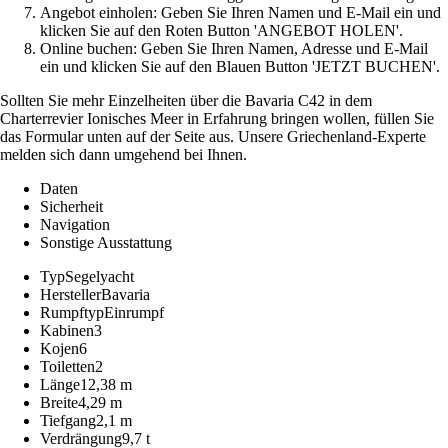
Angebot einholen: Geben Sie Ihren Namen und E-Mail ein und
klicken Sie auf den Roten Button 'ANGEBOT HOLEN'.
Online buchen: Geben Sie Ihren Namen, Adresse und E-Mail
ein und klicken Sie auf den Blauen Button 'JETZT BUCHEN'.
Sollten Sie mehr Einzelheiten über die Bavaria C42 in dem
Charterrevier Ionisches Meer in Erfahrung bringen wollen, füllen Sie
das Formular unten auf der Seite aus. Unsere Griechenland-Experte
melden sich dann umgehend bei Ihnen.
Daten
Sicherheit
Navigation
Sonstige Ausstattung
Typ
Segelyacht
Hersteller
Bavaria
Rumpftyp
Einrumpf
Kabinen
3
Kojen
6
Toiletten
2
Länge
12,38 m
Breite
4,29 m
Tiefgang
2,1 m
Verdrängung
9,7 t