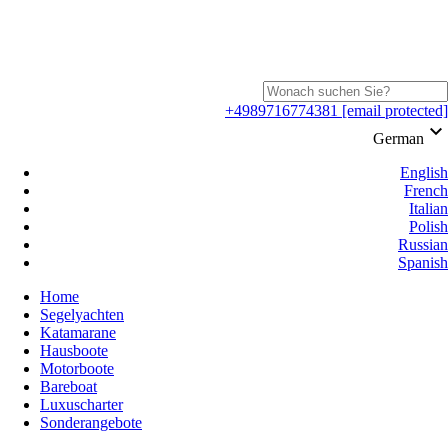
+4989716774381
[email protected]
keyboard_arrow_down
German
English
French
Italian
Polish
Russian
Spanish
Home
Segelyachten
Katamarane
Hausboote
Motorboote
Bareboat
Luxuscharter
Sonderangebote