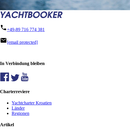
phone
+49-89 716 774 381
mail
[email protected]
In Verbindung bleiben
Charterreviere
Yachtcharter Kroatien
Länder
Regionen
Artikel