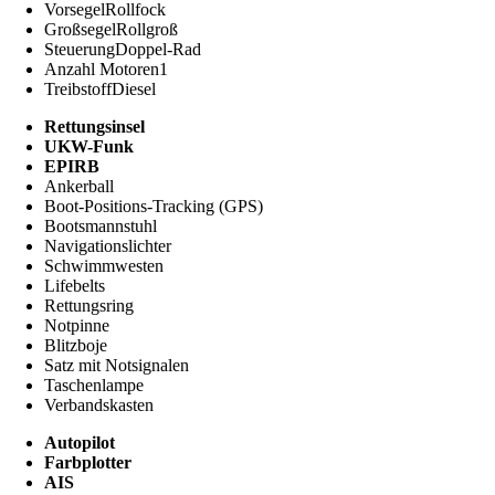
Vorsegel
Rollfock
Großsegel
Rollgroß
Steuerung
Doppel-Rad
Anzahl Motoren
1
Treibstoff
Diesel
Rettungsinsel
UKW-Funk
EPIRB
Ankerball
Boot-Positions-Tracking (GPS)
Bootsmannstuhl
Navigationslichter
Schwimmwesten
Lifebelts
Rettungsring
Notpinne
Blitzboje
Satz mit Notsignalen
Taschenlampe
Verbandskasten
Autopilot
Farbplotter
AIS