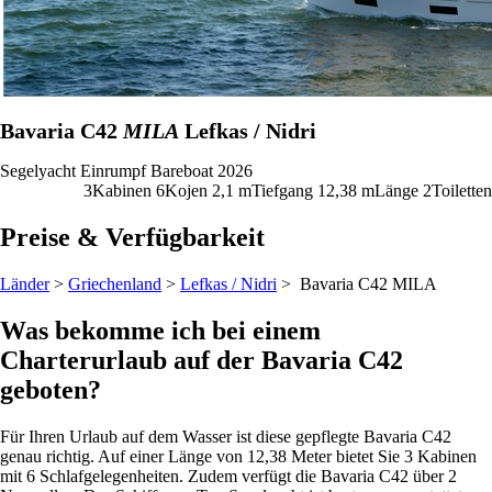
Bavaria C42
MILA
Lefkas / Nidri
Segelyacht
Einrumpf
Bareboat
2026
3
Kabinen
6
Kojen
2,1
m
Tiefgang
12,38 m
Länge
2
Toiletten
Preise & Verfügbarkeit
Länder
>
Griechenland
>
Lefkas / Nidri
> Bavaria C42
MILA
Was bekomme ich bei einem
Charterurlaub auf der Bavaria C42
geboten?
Für Ihren Urlaub auf dem Wasser ist diese gepflegte Bavaria C42
genau richtig. Auf einer Länge von 12,38 Meter bietet Sie 3 Kabinen
mit 6 Schlafgelegenheiten. Zudem verfügt die Bavaria C42 über 2