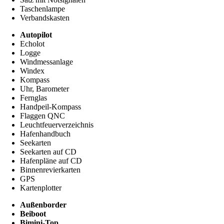
Taschenlampe
Verbandskasten
Autopilot
Echolot
Logge
Windmessanlage
Windex
Kompass
Uhr, Barometer
Fernglas
Handpeil-Kompass
Flaggen QNC
Leuchtfeuerverzeichnis
Hafenhandbuch
Seekarten
Seekarten auf CD
Hafenpläne auf CD
Binnenrevierkarten
GPS
Kartenplotter
Außenborder
Beiboot
Bimini-Top