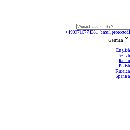
+4989716774381
[email protected]
keyboard_arrow_down
German
English
French
Italian
Polish
Russian
Spanish