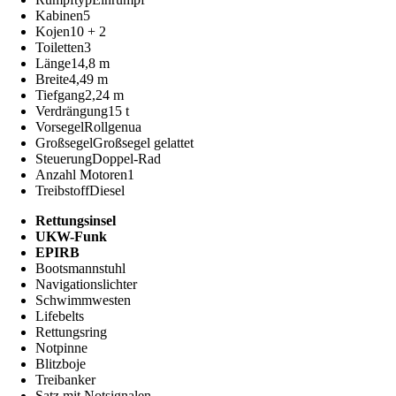
Kabinen
5
Kojen
10 + 2
Toiletten
3
Länge
14,8 m
Breite
4,49 m
Tiefgang
2,24 m
Verdrängung
15 t
Vorsegel
Rollgenua
Großsegel
Großsegel gelattet
Steuerung
Doppel-Rad
Anzahl Motoren
1
Treibstoff
Diesel
Rettungsinsel
UKW-Funk
EPIRB
Bootsmannstuhl
Navigationslichter
Schwimmwesten
Lifebelts
Rettungsring
Notpinne
Blitzboje
Treibanker
Satz mit Notsignalen