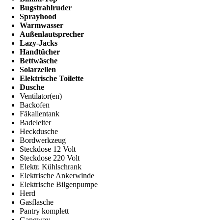
Bugstrahlruder
Sprayhood
Warmwasser
Außenlautsprecher
Lazy-Jacks
Handtücher
Bettwäsche
Solarzellen
Elektrische Toilette
Dusche
Ventilator(en)
Backofen
Fäkalientank
Badeleiter
Heckdusche
Bordwerkzeug
Steckdose 12 Volt
Steckdose 220 Volt
Elektr. Kühlschrank
Elektrische Ankerwinde
Elektrische Bilgenpumpe
Herd
Gasflasche
Pantry komplett
Gangway