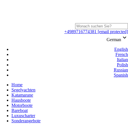
+4989716774381
[email protected]
keyboard_arrow_down
German
English
French
Italian
Polish
Russian
Spanish
Home
Segelyachten
Katamarane
Hausboote
Motorboote
Bareboat
Luxuscharter
Sonderangebote