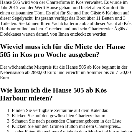
Hanse 505 wird von der Charterfirma in Kos verwaltet. Es wurde im
Jahr 2015 von der Werft Hanse gebaut und bietet allen Komfort für
einen entspannten Törn. Es gibt für Sie und Ihre Gäste 6 Kabinen auf
dieser Segelyacht. Insgesamt verfügt das Boot über 11 Betten und 3
Toiletten. Sie können Ihren Yachtcharterurlaub auf dieser Yacht ab Kós
Harbour online buchen. Griechenland und sein Charterrevier Ägäis /
Dodekanes warten darauf, von Ihnen entdeckt zu werden.
Wieviel muss ich für die Miete der Hanse
505 in Kos pro Woche ausgeben?
Der wöchentliche Mietpreis für die Hanse 505 ab Kos beginnt in der
Nebensaison ab 2890,00 Euro und erreicht im Sommer bis zu 7120,00
Euro.
Wie kann ich die Hanse 505 ab Kós
Harbour mieten?
Finden Sie verfügbare Zeiträume auf dem Kalendar.
Klicken Sie auf den gewünschten Charterzeitraum.
Schauen Sie nach passenden Charterangeboten in der Liste.
Klicken Sie auf den Grünen Button mit dem Charterpreis...
...oder fügen Sie mehrere Angebote dem Merkzettel hinzu indem