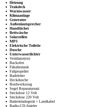
Heizung
Teakdeck
Warmwasser
Klimaanlage
Generator
Außenlautsprecher
Handtücher
Bettwäsche
Solarzellen
MP3
Elektrische Toilette
Dusche
Unterwasserlichter
Ventilator(en)
Backofen
Fäkalientank
Faltpropeller
Badeleiter
Heckdusche
Bordwerkzeug
Segel Reparatursatz
Steckdose 12 Volt
Steckdose 220 Volt
Batterieladegerät + Landkabel
Radio-CD-Spieler