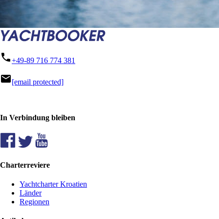
phone
+49-89 716 774 381
mail
[email protected]
In Verbindung bleiben
Charterreviere
Yachtcharter Kroatien
Länder
Regionen