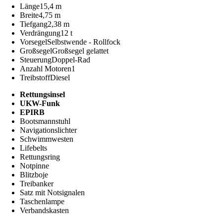
Länge
15,4 m
Breite
4,75 m
Tiefgang
2,38 m
Verdrängung
12 t
Vorsegel
Selbstwende - Rollfock
Großsegel
Großsegel gelattet
Steuerung
Doppel-Rad
Anzahl Motoren
1
Treibstoff
Diesel
Rettungsinsel
UKW-Funk
EPIRB
Bootsmannstuhl
Navigationslichter
Schwimmwesten
Lifebelts
Rettungsring
Notpinne
Blitzboje
Treibanker
Satz mit Notsignalen
Taschenlampe
Verbandskasten