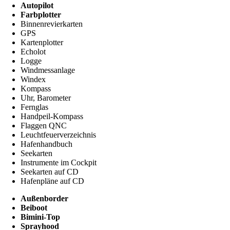
Autopilot
Farbplotter
Binnenrevierkarten
GPS
Kartenplotter
Echolot
Logge
Windmessanlage
Windex
Kompass
Uhr, Barometer
Fernglas
Handpeil-Kompass
Flaggen QNC
Leuchtfeuerverzeichnis
Hafenhandbuch
Seekarten
Instrumente im Cockpit
Seekarten auf CD
Hafenpläne auf CD
Außenborder
Beiboot
Bimini-Top
Sprayhood