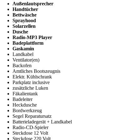
Außenlautsprecher
Handtücher
Bettwäsche
Sprayhood
Solarzellen
Dusche
Radio-MP3 Player
Badeplattform
Gaskamin
Landkabel
Ventilator(en)
Backofen
Amtliches Bootszeugnis
Elektr. Kühlschrank
Parkplatz inclusive
zusätzliche Luken
Fäkalientank
Badeleiter
Heckdusche
Bordwerkzeug
Segel Reparatursatz
Batterieladegerät + Landkabel
Radio-CD-Spieler
Steckdose 12 Volt
Steckdose 220 Volt