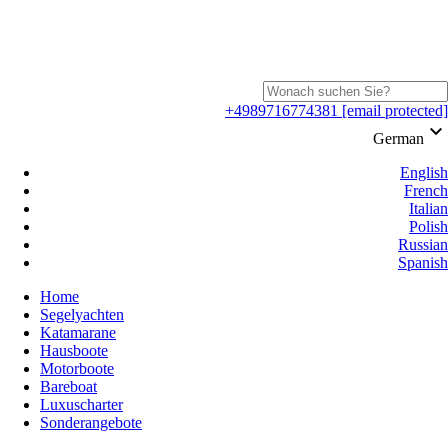
+4989716774381
[email protected]
keyboard_arrow_down
German
English
French
Italian
Polish
Russian
Spanish
Home
Segelyachten
Katamarane
Hausboote
Motorboote
Bareboat
Luxuscharter
Sonderangebote