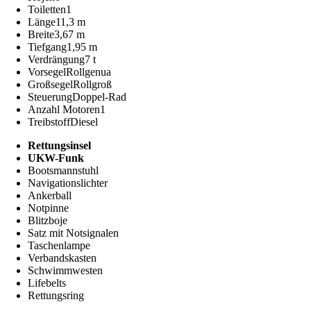
Toiletten
1
Länge
11,3 m
Breite
3,67 m
Tiefgang
1,95 m
Verdrängung
7 t
Vorsegel
Rollgenua
Großsegel
Rollgroß
Steuerung
Doppel-Rad
Anzahl Motoren
1
Treibstoff
Diesel
Rettungsinsel
UKW-Funk
Bootsmannstuhl
Navigationslichter
Ankerball
Notpinne
Blitzboje
Satz mit Notsignalen
Taschenlampe
Verbandskasten
Schwimmwesten
Lifebelts
Rettungsring