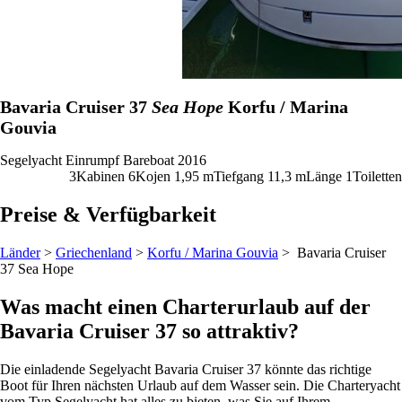
Bavaria Cruiser 37
Sea Hope
Korfu / Marina
Gouvia
Segelyacht
Einrumpf
Bareboat
2016
3
Kabinen
6
Kojen
1,95
m
Tiefgang
11,3 m
Länge
1
Toiletten
Preise & Verfügbarkeit
Länder
>
Griechenland
>
Korfu / Marina Gouvia
> Bavaria Cruiser
37
Sea Hope
Was macht einen Charterurlaub auf der
Bavaria Cruiser 37 so attraktiv?
Die einladende Segelyacht Bavaria Cruiser 37 könnte das richtige
Boot für Ihren nächsten Urlaub auf dem Wasser sein. Die Charteryacht
vom Typ Segelyacht hat alles zu bieten, was Sie auf Ihrem