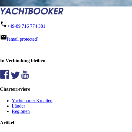
phone
+49-89 716 774 381
mail
[email protected]
In Verbindung bleiben
Charterreviere
Yachtcharter Kroatien
Länder
Regionen
Artikel